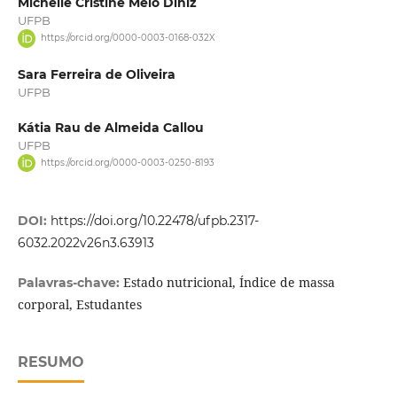
Michelle Cristine Melo Diniz
UFPB
https://orcid.org/0000-0003-0168-032X
Sara Ferreira de Oliveira
UFPB
Kátia Rau de Almeida Callou
UFPB
https://orcid.org/0000-0003-0250-8193
DOI:
https://doi.org/10.22478/ufpb.2317-
6032.2022v26n3.63913
Estado nutricional, Índice de massa
Palavras-chave:
corporal, Estudantes
RESUMO