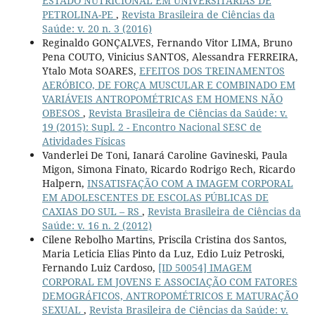
ESTADO NUTRICIONAL EM UNIVERSITÁRIAS DE
PETROLINA-PE
,
Revista Brasileira de Ciências da
Saúde: v. 20 n. 3 (2016)
Reginaldo GONÇALVES, Fernando Vitor LIMA, Bruno
Pena COUTO, Vinicius SANTOS, Alessandra FERREIRA,
Ytalo Mota SOARES,
EFEITOS DOS TREINAMENTOS
AERÓBICO, DE FORÇA MUSCULAR E COMBINADO EM
VARIÁVEIS ANTROPOMÉTRICAS EM HOMENS NÃO
OBESOS
,
Revista Brasileira de Ciências da Saúde: v.
19 (2015): Supl. 2 - Encontro Nacional SESC de
Atividades Físicas
Vanderlei De Toni, Ianará Caroline Gavineski, Paula
Migon, Simona Finato, Ricardo Rodrigo Rech, Ricardo
Halpern,
INSATISFAÇÃO COM A IMAGEM CORPORAL
EM ADOLESCENTES DE ESCOLAS PÚBLICAS DE
CAXIAS DO SUL – RS
,
Revista Brasileira de Ciências da
Saúde: v. 16 n. 2 (2012)
Cilene Rebolho Martins, Priscila Cristina dos Santos,
Maria Leticia Elias Pinto da Luz, Edio Luiz Petroski,
Fernando Luiz Cardoso,
[ID 50054] IMAGEM
CORPORAL EM JOVENS E ASSOCIAÇÃO COM FATORES
DEMOGRÁFICOS, ANTROPOMÉTRICOS E MATURAÇÃO
SEXUAL
,
Revista Brasileira de Ciências da Saúde: v.