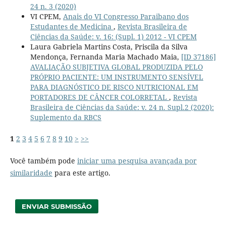
24 n. 3 (2020)
VI CPEM,
Anais do VI Congresso Paraibano dos
Estudantes de Medicina
,
Revista Brasileira de
Ciências da Saúde: v. 16: (Supl. 1) 2012 - VI CPEM
Laura Gabriela Martins Costa, Priscila da Silva
Mendonça, Fernanda Maria Machado Maia,
[ID 37186]
AVALIAÇÃO SUBJETIVA GLOBAL PRODUZIDA PELO
PRÓPRIO PACIENTE: UM INSTRUMENTO SENSÍVEL
PARA DIAGNÓSTICO DE RISCO NUTRICIONAL EM
PORTADORES DE CÂNCER COLORRETAL
,
Revista
Brasileira de Ciências da Saúde: v. 24 n. Supl.2 (2020):
Suplemento da RBCS
1
2
3
4
5
6
7
8
9
10
>
>>
Você também pode
iniciar uma pesquisa avançada por
similaridade
para este artigo.
ENVIAR SUBMISSÃO