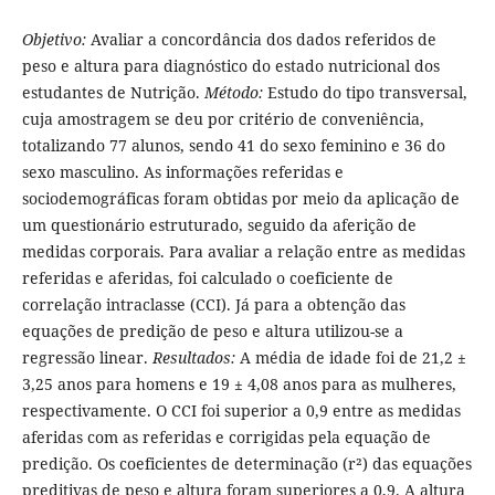
Objetivo:
Avaliar a concordância dos dados referidos de
peso e altura para diagnóstico do estado nutricional dos
estudantes de Nutrição.
Método:
Estudo do tipo transversal,
cuja amostragem se deu por critério de conveniência,
totalizando 77 alunos, sendo 41 do sexo feminino e 36 do
sexo masculino. As informações referidas e
sociodemográficas foram obtidas por meio da aplicação de
um questionário estruturado, seguido da aferição de
medidas corporais. Para avaliar a relação entre as medidas
referidas e aferidas, foi calculado o coeficiente de
correlação intraclasse (CCI). Já para a obtenção das
equações de predição de peso e altura utilizou-se a
regressão linear.
Resultados:
A média de idade foi de 21,2 ±
3,25 anos para homens e 19 ± 4,08 anos para as mulheres,
respectivamente. O CCI foi superior a 0,9 entre as medidas
aferidas com as referidas e corrigidas pela equação de
predição. Os coeficientes de determinação (r²) das equações
preditivas de peso e altura foram superiores a 0,9. A altura