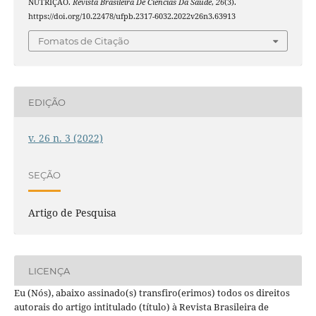
NUTRIÇÃO.
Revista Brasileira De Ciências Da Saúde
,
26
(3).
https://doi.org/10.22478/ufpb.2317-6032.2022v26n3.63913
Fomatos de Citação
EDIÇÃO
v. 26 n. 3 (2022)
SEÇÃO
Artigo de Pesquisa
LICENÇA
Eu (Nós), abaixo assinado(s) transfiro(erimos) todos os direitos
autorais do artigo intitulado (título) à Revista Brasileira de