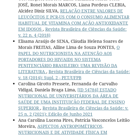
JOSÉ, Ronei Morais MARCOS, Liana Pordeus CLEBIA,
Alcidez Diniz SILVA,
RELAÇÃO ENTRE VALORES DE
LEUCÓCITOS E PCR-US COM O CONSUMO ALIMENTAR
HABITUAL DE VITAMINA COM AÇÃO ANTIOXIDANTE
EM IDOSOS
,
Revista Brasileira de Ciências da Saúde:
v. 22 n. 4 (2018)
Elisama Araújo de SENA, Cláudia Helena Soares de
Morais FREITAS, Alline Lima de Souza PONTES,
O
PAPEL DO NUTRICIONISTA NA ATENÇÃO AOS
PORTADORES DO HIV/AIDS NO SISTEMA
PENITENCIÁRIO BRASILEIRO: UMA REVISÃO DA
LITERATURA
,
Revista Brasileira de Ciências da Saúde:
v. 18 (2014): Supl. 2 - PET/UFPB
Carolina Girotto Pressete, Fernanda de Carvalho
Vidigal, Daniela Braga Lima,
[ID 54784] ESTADO
NUTRICIONAL DE UNIVERSITÁRIOS DA ÁREA DE
SAÚDE DE UMA INSTITUIÇÃO FEDERAL DE ENSINO
SUPERIOR
,
Revista Brasileira de Ciências da Saúde: v.
25 n. 2 (2021): Edição de Junho 2021
Ana Carolina Lucena Pires, Patrícia Vasconcelos Leitão
Moreira,
ASPECTOS ANTROPOMÉTRICOS,
NUTRICIONAIS E DE ATIVIDADE FÍSICA EM