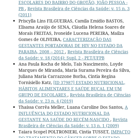
ESCOLARES DO BAIRRO DO GROTÃO, JOÃO PESSOA -
PB
,
Revista Brasileira de Ciências da Saúde: v. 15 n. 3
(2011)
Priscylla Lins FILGUEIRAS, Camila Emídio BASTOS,
Elisama Araújo de SENA, Cláudia Helena Soares de
Morais FREITAS, Ivoneide Lucena PEREIRA, Mailza
Gomes de OLIVEIRA,
CARACTERIZAÇÃO DAS
GESTANTES PORTADORAS DE HIV NO ESTADO DA
PARAIBA, 2008 – 2012
,
Revista Brasileira de Ciências
da Saúde: v. 18 (2014): Supl. 2 - PET/UFPB
Ana Paula Rocha de Melo, Tais Nascimento, Loyde
Marques de Miranda, Maria Surama Pereira da Silva,
Juliana Maria Carrazzone Borba, Cintia Regina
Tornisiello Katz,
[ID 37987] ESTADO NUTRICIONAL,
HÁBITOS ALIMENTARES E SAÚDE BUCAL EM UM
GRUPO DE ESCOLARES
,
Revista Brasileira de Ciências
da Saúde: v. 23 n. 4 (2019)
Thaíssa Corrêa Meller, Luana Caroline Dos Santos,
A
INFLUÊNCIA DO ESTADO NUTRICIONAL DA
GESTANTE NA SAÚDE DO RECÉM-NASCIDO
,
Revista
Brasileira de Ciências da Saúde: v. 13 n. 1 (2009)
Taiara Scopel POLTRONIERI, Cintia TUSSET,
IMPACTO
DO TRATAMENTO DO CÂNCER SOBRE O ESTADO