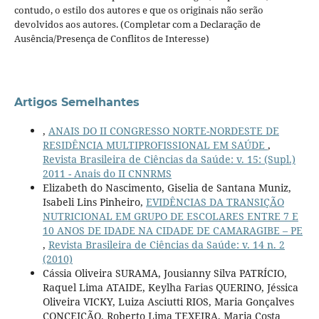
contudo, o estilo dos autores e que os originais não serão
devolvidos aos autores. (Completar com a Declaração de
Ausência/Presença de Conflitos de Interesse)
Artigos Semelhantes
,
ANAIS DO II CONGRESSO NORTE-NORDESTE DE
RESIDÊNCIA MULTIPROFISSIONAL EM SAÚDE
,
Revista Brasileira de Ciências da Saúde: v. 15: (Supl.)
2011 - Anais do II CNNRMS
Elizabeth do Nascimento, Giselia de Santana Muniz,
Isabeli Lins Pinheiro,
EVIDÊNCIAS DA TRANSIÇÃO
NUTRICIONAL EM GRUPO DE ESCOLARES ENTRE 7 E
10 ANOS DE IDADE NA CIDADE DE CAMARAGIBE – PE
,
Revista Brasileira de Ciências da Saúde: v. 14 n. 2
(2010)
Cássia Oliveira SURAMA, Jousianny Silva PATRÍCIO,
Raquel Lima ATAIDE, Keylha Farias QUERINO, Jéssica
Oliveira VICKY, Luiza Asciutti RIOS, Maria Gonçalves
CONCEIÇÃO, Roberto Lima TEXEIRA, Maria Costa