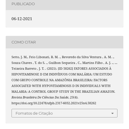
PUBLICADO
06-12-2021
COMO CITAR
Setto, J. M., Feio Libonati, R. M. ., Revoredo da Silva Ventura , A. M. .,
Souza Chaves , T. do S. ., Guilhon Sequeira , C., Martins Filho , A. J. ., …
Teixeira Barreto , J. T. . (2021). [ID 58262] FATORES ASSOCIADOS À
HIPOVITAMINOSE D EM INDIVÍDUOS COM MALÁRIA: UM ESTUDO
COM GRUPO CONTROLE NA AMAZÔNIA BRASILEIRA: FACTORS
ASSOCIATED WITH HYPOVITAMINOSIS D IN INDIVIDUALS WITH
MALARIA: A CONTROL GROUP STUDY IN THE BRAZILIAN AMAZON.
Revista Brasileira De Ciências Da Saúde
,
25
(4).
https://doi.org/10.22478/ufpb.2317-6032.2021v25n4.58262
Fomatos de Citação