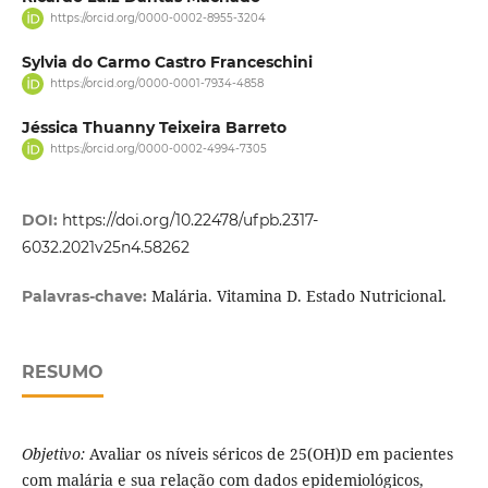
https://orcid.org/0000-0002-8955-3204
Sylvia do Carmo Castro Franceschini
https://orcid.org/0000-0001-7934-4858
Jéssica Thuanny Teixeira Barreto
https://orcid.org/0000-0002-4994-7305
DOI:
https://doi.org/10.22478/ufpb.2317-
6032.2021v25n4.58262
Malária. Vitamina D. Estado Nutricional.
Palavras-chave:
RESUMO
Objetivo:
Avaliar os níveis séricos de 25(OH)D em pacientes
com malária e sua relação com dados epidemiológicos,