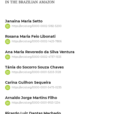
IN THE BRAZILIAN AMAZON
Janaina Maria Setto
https://orcid.org/0000-0002-5182-5200
Rosana Maria Feio Libonati
https://orcid.org/0000-0002-1425-7806
Ana Maria Revoredo da Silva Ventura
https://orcid.org/0000-0002-4737-1533
Tânia do Socorro Souza Chaves
https://orcid.org/0000-0001-5203-3128
Carina Guilhon Sequeira
https://orcid.org/0000-0001-5475-0235
Arnaldo Jorge Martins Filho
https://orcid.org/0000-0001-9153-1234
Ricardo Luiz Dantas Machado