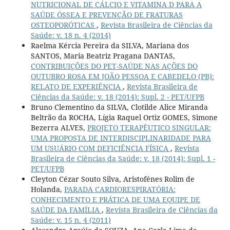
NUTRICIONAL DE CÁLCIO E VITAMINA D PARA A
SAÚDE ÓSSEA E PREVENÇÃO DE FRATURAS
OSTEOPORÓTICAS
,
Revista Brasileira de Ciências da
Saúde: v. 18 n. 4 (2014)
Raelma Kércia Pereira da SILVA, Mariana dos
SANTOS, Maria Beatriz Pragana DANTAS,
CONTRIBUIÇÕES DO PET-SAÚDE NAS AÇÕES DO
OUTUBRO ROSA EM JOÃO PESSOA E CABEDELO (PB):
RELATO DE EXPERIÊNCIA
,
Revista Brasileira de
Ciências da Saúde: v. 18 (2014): Supl. 2 - PET/UFPB
Bruno Clementino da SILVA, Clotilde Alice Miranda
Beltrão da ROCHA, Lígia Raquel Ortiz GOMES, Simone
Bezerra ALVES,
PROJETO TERAPÊUTICO SINGULAR:
UMA PROPOSTA DE INTERDISCIPLINARIDADE PARA
UM USUÁRIO COM DEFICIÊNCIA FÍSICA
,
Revista
Brasileira de Ciências da Saúde: v. 18 (2014): Supl. 1 -
PET/UFPB
Cleyton Cézar Souto Silva, Aristofénes Rolim de
Holanda,
PARADA CARDIORESPIRATÓRIA:
CONHECIMENTO E PRÁTICA DE UMA EQUIPE DE
SAÚDE DA FAMÍLIA
,
Revista Brasileira de Ciências da
Saúde: v. 15 n. 4 (2011)