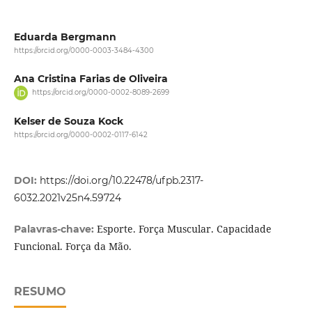
Eduarda Bergmann
https://orcid.org/0000-0003-3484-4300
Ana Cristina Farias de Oliveira
https://orcid.org/0000-0002-8089-2699
Kelser de Souza Kock
https://orcid.org/0000-0002-0117-6142
DOI:
https://doi.org/10.22478/ufpb.2317-
6032.2021v25n4.59724
Esporte. Força Muscular. Capacidade
Palavras-chave:
Funcional. Força da Mão.
RESUMO