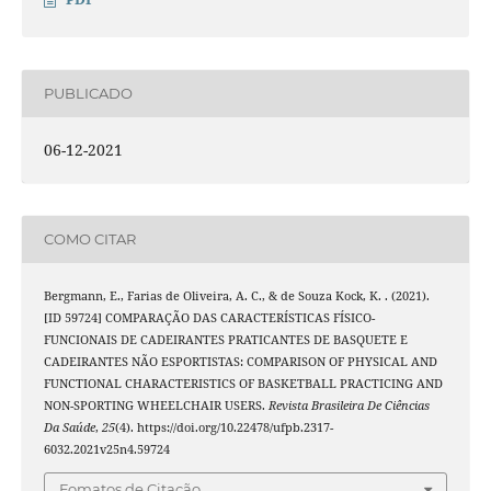
PUBLICADO
06-12-2021
COMO CITAR
Bergmann, E., Farias de Oliveira, A. C., & de Souza Kock, K. . (2021).
[ID 59724] COMPARAÇÃO DAS CARACTERÍSTICAS FÍSICO-
FUNCIONAIS DE CADEIRANTES PRATICANTES DE BASQUETE E
CADEIRANTES NÃO ESPORTISTAS: COMPARISON OF PHYSICAL AND
FUNCTIONAL CHARACTERISTICS OF BASKETBALL PRACTICING AND
NON-SPORTING WHEELCHAIR USERS.
Revista Brasileira De Ciências
Da Saúde
,
25
(4). https://doi.org/10.22478/ufpb.2317-
6032.2021v25n4.59724
Fomatos de Citação