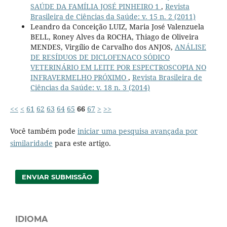
SAÚDE DA FAMÍLIA JOSÉ PINHEIRO 1
,
Revista
Brasileira de Ciências da Saúde: v. 15 n. 2 (2011)
Leandro da Conceição LUIZ, Maria José Valenzuela
BELL, Roney Alves da ROCHA, Thiago de Oliveira
MENDES, Virgílio de Carvalho dos ANJOS,
ANÁLISE
DE RESÍDUOS DE DICLOFENACO SÓDICO
VETERINÁRIO EM LEITE POR ESPECTROSCOPIA NO
INFRAVERMELHO PRÓXIMO
,
Revista Brasileira de
Ciências da Saúde: v. 18 n. 3 (2014)
<<
<
61
62
63
64
65
66
67
>
>>
Você também pode
iniciar uma pesquisa avançada por
similaridade
para este artigo.
ENVIAR SUBMISSÃO
IDIOMA