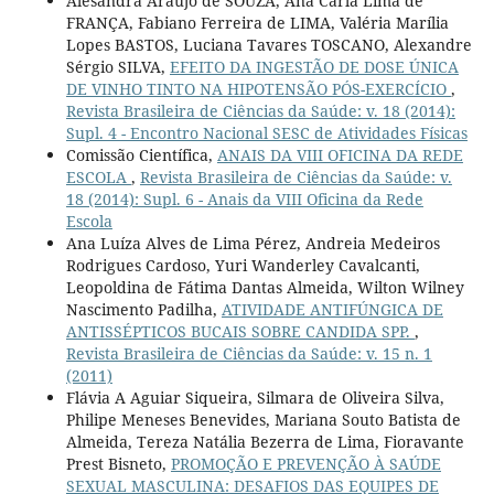
Alesandra Araújo de SOUZA, Ana Carla Lima de
FRANÇA, Fabiano Ferreira de LIMA, Valéria Marília
Lopes BASTOS, Luciana Tavares TOSCANO, Alexandre
Sérgio SILVA,
EFEITO DA INGESTÃO DE DOSE ÚNICA
DE VINHO TINTO NA HIPOTENSÃO PÓS-EXERCÍCIO
,
Revista Brasileira de Ciências da Saúde: v. 18 (2014):
Supl. 4 - Encontro Nacional SESC de Atividades Físicas
Comissão Científica,
ANAIS DA VIII OFICINA DA REDE
ESCOLA
,
Revista Brasileira de Ciências da Saúde: v.
18 (2014): Supl. 6 - Anais da VIII Oficina da Rede
Escola
Ana Luíza Alves de Lima Pérez, Andreia Medeiros
Rodrigues Cardoso, Yuri Wanderley Cavalcanti,
Leopoldina de Fátima Dantas Almeida, Wilton Wilney
Nascimento Padilha,
ATIVIDADE ANTIFÚNGICA DE
ANTISSÉPTICOS BUCAIS SOBRE CANDIDA SPP.
,
Revista Brasileira de Ciências da Saúde: v. 15 n. 1
(2011)
Flávia A Aguiar Siqueira, Silmara de Oliveira Silva,
Philipe Meneses Benevides, Mariana Souto Batista de
Almeida, Tereza Natália Bezerra de Lima, Fioravante
Prest Bisneto,
PROMOÇÃO E PREVENÇÃO À SAÚDE
SEXUAL MASCULINA: DESAFIOS DAS EQUIPES DE