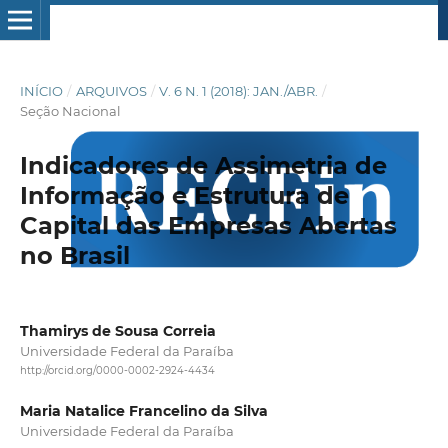
INÍCIO
/
ARQUIVOS
/
V. 6 N. 1 (2018): JAN./ABR.
/
Seção Nacional
Indicadores de Assimetria de
Informação e Estrutura de
Capital das Empresas Abertas
no Brasil
Thamirys de Sousa Correia
Universidade Federal da Paraíba
http://orcid.org/0000-0002-2924-4434
Maria Natalice Francelino da Silva
Universidade Federal da Paraíba