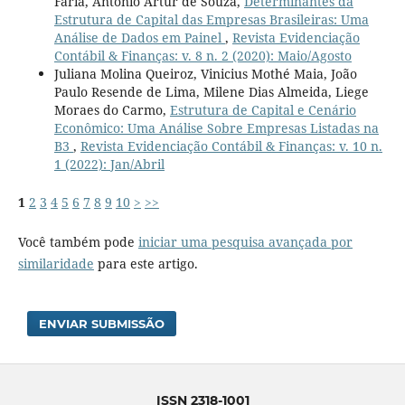
Faria, Antonio Artur de Souza,
Determinantes da
Estrutura de Capital das Empresas Brasileiras: Uma
Análise de Dados em Painel
,
Revista Evidenciação
Contábil & Finanças: v. 8 n. 2 (2020): Maio/Agosto
Juliana Molina Queiroz, Vinicius Mothé Maia, João
Paulo Resende de Lima, Milene Dias Almeida, Liege
Moraes do Carmo,
Estrutura de Capital e Cenário
Econômico: Uma Análise Sobre Empresas Listadas na
B3
,
Revista Evidenciação Contábil & Finanças: v. 10 n.
1 (2022): Jan/Abril
1
2
3
4
5
6
7
8
9
10
>
>>
Você também pode
iniciar uma pesquisa avançada por
similaridade
para este artigo.
ENVIAR SUBMISSÃO
ISSN 2318-1001