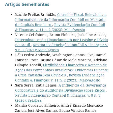
Artigos Semelhantes
Isac de Freitas Brandão,
Conselho Fiscal, Relevância e
Informatividade da Informação Contábil no Mercado
de Capitais Brasileiro
,
Revista Evidenciação Contábil
& Finanças: v. 11 n. 2 (2023): Maio/Agosto
Vicente Crisóstomo, Bruno Pinheiro, Jackeline Auzier,
Determinantes do Financiamento por Leasing e Dívida
no Brasil
,
Revista Evidenciação Contábil & Finanças: v.
9 n. 2 (2021): Maio/Agosto
Lélis Pedro Andrade, Washington Santos Silva, Daniel
Fonseca Costa, Bruno César de Melo Moreira, Adriano
Olímpio Tonelli,
Flexibilidade Financeira e Retorno de
Ações das Companhias Brasileiras: Evidências Durante
a Crise Causada Pela Covid-19
,
Revista Evidenciação
Contábil & Finanças: v. 11 n. 2 (2023): Maio/Agosto
Sara Serra, Kátia Lemos,
A Influência da Governança
Corporativa e do Auditor na Divulgação sobre Riscos
,
Revista Evidenciação Contábil & Finanças: v. 8 n. 3
(2020): Set./Dez.
Marília Cordeiro Pinheiro, André Ricardo Moncaico
Zanon, José Alves Dantas, Bruno Vinícius Ramos