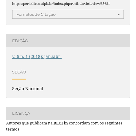
https://periodicos.ufpb.br/index.php/recfin/article/view/35681
Fomatos de Citação
EDIÇÃO
v. 6 n. 1 (2018): jan./abr.
SEÇÃO
Seção Nacional
LICENÇA
Autores que publicam na
RECFin
concordam com os seguintes
termos: