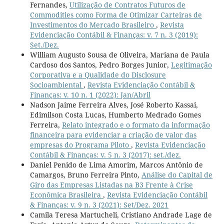
Fernandes,
Utilização de Contratos Futuros de
Commodities como Forma de Otimizar Carteiras de
Investimentos do Mercado Brasileiro
,
Revista
Evidenciação Contábil & Finanças: v. 7 n. 3 (2019):
Set./Dez.
William Augusto Sousa de Oliveira, Mariana de Paula
Cardoso dos Santos, Pedro Borges Junior,
Legitimação
Corporativa e a Qualidade do Disclosure
Socioambiental
,
Revista Evidenciação Contábil &
Finanças: v. 10 n. 1 (2022): Jan/Abril
Nadson Jaime Ferreira Alves, José Roberto Kassai,
Edimilson Costa Lucas, Humberto Medrado Gomes
Ferreira,
Relato integrado e o formato da informação
financeira para evidenciar a criação de valor das
empresas do Programa Piloto
,
Revista Evidenciação
Contábil & Finanças: v. 5 n. 3 (2017): set./dez.
Daniel Penido de Lima Amorim, Marcos Antônio de
Camargos, Bruno Ferreira Pinto,
Análise do Capital de
Giro das Empresas Listadas na B3 Frente à Crise
Econômica Brasileira
,
Revista Evidenciação Contábil
& Finanças: v. 9 n. 3 (2021): Set/Dez. 2021
Camila Teresa Martucheli, Cristiano Andrade Lage de