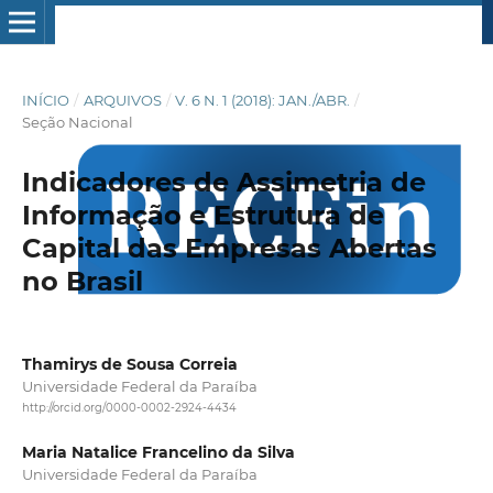
INÍCIO
/
ARQUIVOS
/
V. 6 N. 1 (2018): JAN./ABR.
/
Seção Nacional
Indicadores de Assimetria de
Informação e Estrutura de
Capital das Empresas Abertas
no Brasil
Thamirys de Sousa Correia
Universidade Federal da Paraíba
http://orcid.org/0000-0002-2924-4434
Maria Natalice Francelino da Silva
Universidade Federal da Paraíba