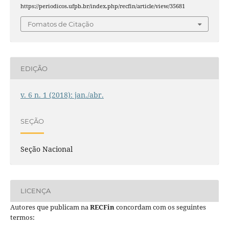
https://periodicos.ufpb.br/index.php/recfin/article/view/35681
Fomatos de Citação
EDIÇÃO
v. 6 n. 1 (2018): jan./abr.
SEÇÃO
Seção Nacional
LICENÇA
Autores que publicam na
RECFin
concordam com os seguintes
termos: