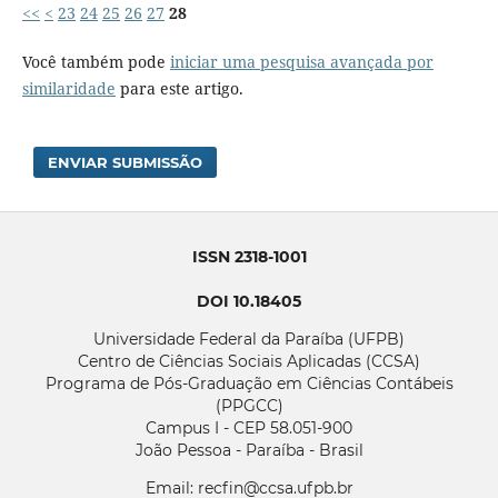
<<
<
23
24
25
26
27
28
Você também pode
iniciar uma pesquisa avançada por
similaridade
para este artigo.
ENVIAR SUBMISSÃO
ISSN 2318-1001
DOI 10.18405
Universidade Federal da Paraíba (UFPB)
Centro de Ciências Sociais Aplicadas (CCSA)
Programa de Pós-Graduação em Ciências Contábeis
(PPGCC)
Campus I - CEP 58.051-900
João Pessoa - Paraíba - Brasil
Email: recfin@ccsa.ufpb.br