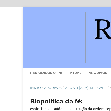
PERIÓDICOS UFPB
ATUAL
ARQUIVOS
INÍCIO
/
ARQUIVOS
/
V. 23 N. 1 (2026): RELIGARE
/
Biopolítica da fé:
espiritismo e saúde na construção da ordem re