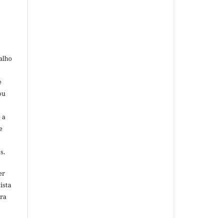
alho
e
ou
 a
e
s.
er
ista
ara