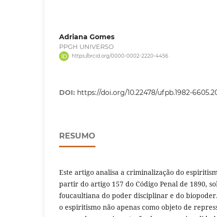
Adriana Gomes
PPGH UNIVERSO
https://orcid.org/0000-0002-2220-4456
DOI:
https://doi.org/10.22478/ufpb.1982-6605.
RESUMO
Este artigo analisa a criminalização do espiritis
partir do artigo 157 do Código Penal de 1890, s
foucaultiana do poder disciplinar e do biopode
o espiritismo não apenas como objeto de repres