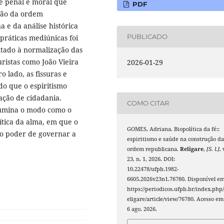
e penal e moral que
PDF
ução da ordem
 e da análise histórica
PUBLICADO
práticas mediúnicas foi
tado à normalização das
uristas como João Vieira
2026-01-29
o lado, as fissuras e
do que o espiritismo
ação de cidadania.
COMO CITAR
ilumina o modo como o
tica da alma, em que o
GOMES, Adriana. Biopolítica da fé::
do poder de governar a
espiritismo e saúde na construção d
ordem republicana.
Religare
,
[S. l.]
, 
23, n. 1, 2026. DOI:
10.22478/ufpb.1982-
6605.2026v23n1.76780. Disponível em
https://periodicos.ufpb.br/index.php/
eligare/article/view/76780. Acesso em
6 ago. 2026.