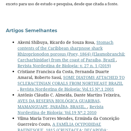
exceto para uso de estudo e pesquisa, desde que citada a fonte.
Artigos Semelhantes
Akemi Shibuya, Ricardo de Souza Rosa,
Stomach
contents of the Caribbean sharpnose shark
Rhizoprionodon porosus (Poey, 1864) (Elasmobranchii:
Carcharhinidae) from the coast of Paraíba, Brazil
,
Revista Nordestina de Biologia: v. 27 n. 1 (2019)
Cristiane Francisca da Costa, Fernanda Duarte
Amaral, Roberto Sassi,
SOME DIATOMS ATTACHED TO
SCLERACTINIAN CORALS FROM NORTHEAST BRAZIL
,
Revista Nordestina de Biologia: Vol.15 Nº.1 2001
Antônio Cláudio C. Almeida, Dante Martins Teixeira,
AVES DA RESERVA BIOLÓGICA GUARIBAS,
MAMANGUAPE, PARAÍBA, BRASIL.
,
Revista
Nordestina de Biologia: Vol.19 Nº.2 2010
Vilma Maria Torres Mendes, Erminda da Conceição
Guerreiro Couto,
A FAMÍLIA OCYPODIDAE
RAFINESQUE, 1815 (CRUSTACEA: DECAPODA: