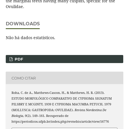
the marginal teeth having many cuspids, specific for the
Ovulidae.
DOWNLOADS
Não há dados estatísticos.
PDF
COMO CITAR
Roha, C. de A., Matthews-Cascon, H., & Matthews, H. R. (2013).
ESTUDO MORFOLÓGICO COMPARATIVO DE CYPHOMA SIGNATUM
PILSBRY E MCGINTY, 1939 E CYPHOMA MACUMBA PETUCH, 1979
(MOLLUSCA: GASTROPODA: OVULIDAE).
Revista Nordestina De
Biologia
,
9
(2), 149–161. Recuperado de
https://periodicos.ufpb.br/index.php/revnebio/article/view/16776