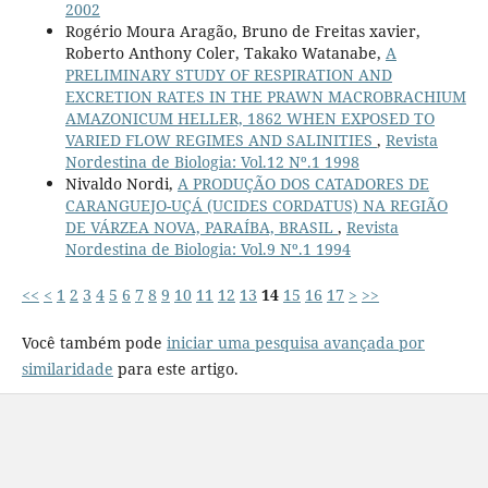
2002
Rogério Moura Aragão, Bruno de Freitas xavier,
Roberto Anthony Coler, Takako Watanabe,
A
PRELIMINARY STUDY OF RESPIRATION AND
EXCRETION RATES IN THE PRAWN MACROBRACHIUM
AMAZONICUM HELLER, 1862 WHEN EXPOSED TO
VARIED FLOW REGIMES AND SALINITIES
,
Revista
Nordestina de Biologia: Vol.12 Nº.1 1998
Nivaldo Nordi,
A PRODUÇÃO DOS CATADORES DE
CARANGUEJO-UÇÁ (UCIDES CORDATUS) NA REGIÃO
DE VÁRZEA NOVA, PARAÍBA, BRASIL
,
Revista
Nordestina de Biologia: Vol.9 Nº.1 1994
<<
<
1
2
3
4
5
6
7
8
9
10
11
12
13
14
15
16
17
>
>>
Você também pode
iniciar uma pesquisa avançada por
similaridade
para este artigo.