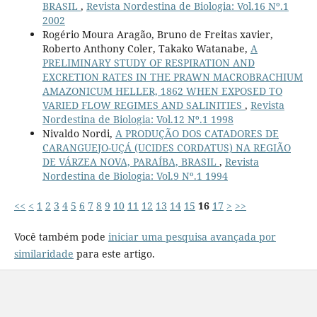
BRASIL
,
Revista Nordestina de Biologia: Vol.16 Nº.1
2002
Rogério Moura Aragão, Bruno de Freitas xavier,
Roberto Anthony Coler, Takako Watanabe,
A
PRELIMINARY STUDY OF RESPIRATION AND
EXCRETION RATES IN THE PRAWN MACROBRACHIUM
AMAZONICUM HELLER, 1862 WHEN EXPOSED TO
VARIED FLOW REGIMES AND SALINITIES
,
Revista
Nordestina de Biologia: Vol.12 Nº.1 1998
Nivaldo Nordi,
A PRODUÇÃO DOS CATADORES DE
CARANGUEJO-UÇÁ (UCIDES CORDATUS) NA REGIÃO
DE VÁRZEA NOVA, PARAÍBA, BRASIL
,
Revista
Nordestina de Biologia: Vol.9 Nº.1 1994
<<
<
1
2
3
4
5
6
7
8
9
10
11
12
13
14
15
16
17
>
>>
Você também pode
iniciar uma pesquisa avançada por
similaridade
para este artigo.