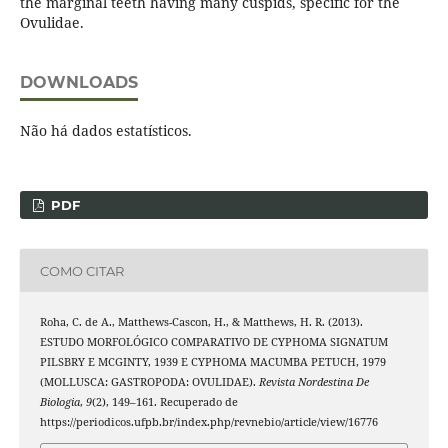
the marginal teeth having many cuspids, specific for the
Ovulidae.
DOWNLOADS
Não há dados estatísticos.
PDF
COMO CITAR
Roha, C. de A., Matthews-Cascon, H., & Matthews, H. R. (2013).
ESTUDO MORFOLÓGICO COMPARATIVO DE CYPHOMA SIGNATUM
PILSBRY E MCGINTY, 1939 E CYPHOMA MACUMBA PETUCH, 1979
(MOLLUSCA: GASTROPODA: OVULIDAE).
Revista Nordestina De
Biologia
,
9
(2), 149–161. Recuperado de
https://periodicos.ufpb.br/index.php/revnebio/article/view/16776