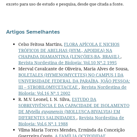
exceto para uso de estudo e pesquisa, desde que citada a fonte.
Artigos Semelhantes
Celso Feitosa Martins,
FLORA APÍCOLA E NICHOS
TRÓFICOS DE ABELHAS (HYM., APOIDEA) NA
CHAPADA DIAMANTINA (LENÇÓIES-BA, BRASIL)
,
Revista Nordestina de Biologia: Vol.10 Nº.2 1995
Iderval Cavalcante de Oliveira, Maria Alves de Sousa,
BOLETALES (HYMENOMYCETES) NO CAMPUS I DA
UNIVERSIDADE FEDERAL DA PARAÍBA, JOÃO PESSOA:
III – STROBILOMYCETACEAE
,
Revista Nordestina de
Biologia: Vol.16 Nº.1 2002
R. M.V. Leonel, I. N. Silva,
ESTUDO DA
SOBREVIVÊNCIA E DA CAPACIDADE DE ISOLAMENTO
DE
Mytella guyanensis
(MOLLUSCA-BIVALVIA) EM
DIFERENTES SALINIDADES
,
Revista Nordestina de
Biologia: Vol.6 Nº.1 1988
Vilma Maria Torres Mendes, Erminda da Conceição
Guerreiro Couto,
A FAMÍLIA OCYPODIDAE