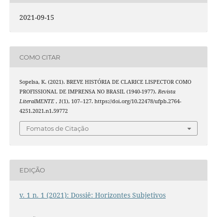
2021-09-15
COMO CITAR
Sopelsa, K. (2021). BREVE HISTÓRIA DE CLARICE LISPECTOR COMO
PROFISSIONAL DE IMPRENSA NO BRASIL (1940-1977).
Revista
LiteralMENTE
,
1
(1), 107–127. https://doi.org/10.22478/ufpb.2764-
4251.2021.n1.59772
Fomatos de Citação
EDIÇÃO
v. 1 n. 1 (2021): Dossiê: Horizontes Subjetivos