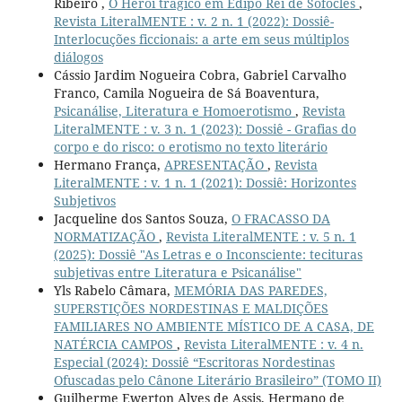
Ribeiro ,
O Herói trágico em Édipo Rei de Sófocles
,
Revista LiteralMENTE : v. 2 n. 1 (2022): Dossiê-
Interlocuções ficcionais: a arte em seus múltiplos
diálogos
Cássio Jardim Nogueira Cobra, Gabriel Carvalho
Franco, Camila Nogueira de Sá Boaventura,
Psicanálise, Literatura e Homoerotismo
,
Revista
LiteralMENTE : v. 3 n. 1 (2023): Dossiê - Grafias do
corpo e do risco: o erotismo no texto literário
Hermano França,
APRESENTAÇÃO
,
Revista
LiteralMENTE : v. 1 n. 1 (2021): Dossiê: Horizontes
Subjetivos
Jacqueline dos Santos Souza,
O FRACASSO DA
NORMATIZAÇÃO
,
Revista LiteralMENTE : v. 5 n. 1
(2025): Dossiê "As Letras e o Inconsciente: tecituras
subjetivas entre Literatura e Psicanálise"
Yls Rabelo Câmara,
MEMÓRIA DAS PAREDES,
SUPERSTIÇÕES NORDESTINAS E MALDIÇÕES
FAMILIARES NO AMBIENTE MÍSTICO DE A CASA, DE
NATÉRCIA CAMPOS
,
Revista LiteralMENTE : v. 4 n.
Especial (2024): Dossiê “Escritoras Nordestinas
Ofuscadas pelo Cânone Literário Brasileiro” (TOMO II)
Guilherme Ewerton Alves de Assis, Hermano de