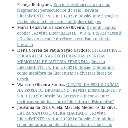
França Rodrigues,
Entre os estilhaços do eu e os
fragmentos persecutórios do seio
,
Revista
LiteralMENTE : v. 2 n. 1 (2022): Dossiê- Interlocuções
ficcionais: a arte em seus múltiplos diálogos
Maria Leuzivânia Lacerda Oliveira,
Da embriaguez
erótica
,
Revista LiteralMENTE : v. 3 n. 1 (2023): Dossiê
- Grafias do corpo e do risco: o erotismo no texto
literário
Irene Corrêa de Paula Sayão Cardozo,
LITERATURA E
PSICANÁLISE NAS TECITURAS DAS ESCRITAS
MEMORIAIS DE AUTORIA FEMININA
,
Revista
LiteralMENTE : v. 1 n. 2 (2021): Dossiê: O feminino
como metáfora na literatura: as diversas faces do
desejo
Walisson Oliveira Santos,
O PAPEL DA PSEUDONÍMIA
NA PROSA DE DRUMMOND
,
Revista LiteralMENTE : v.
5 n. 1 (2025): Dossiê "As Letras e o Inconsciente:
tecituras subjetivas entre Literatura e Psicanálise"
Josivânia da Cruz Vilela, Marcelo Medeiros da Silva,
LAURA SANTOS E GILKA MACHADO:
,
Revista
LiteralMENTE : v. 1 n. 2 (2021): Dossiê: O feminino
como metáfora na literatura: as diversas faces do