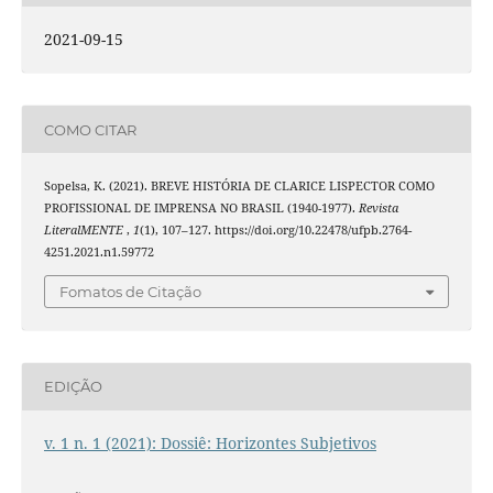
2021-09-15
COMO CITAR
Sopelsa, K. (2021). BREVE HISTÓRIA DE CLARICE LISPECTOR COMO
PROFISSIONAL DE IMPRENSA NO BRASIL (1940-1977).
Revista
LiteralMENTE
,
1
(1), 107–127. https://doi.org/10.22478/ufpb.2764-
4251.2021.n1.59772
Fomatos de Citação
EDIÇÃO
v. 1 n. 1 (2021): Dossiê: Horizontes Subjetivos