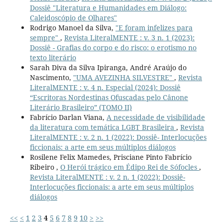
Dossiê "Literatura e Humanidades em Diálogo:
Caleidoscópio de Olhares"
Rodrigo Manoel da Silva,
"E foram infelizes para
sempre"
,
Revista LiteralMENTE : v. 3 n. 1 (2023):
Dossiê - Grafias do corpo e do risco: o erotismo no
texto literário
Sarah Diva da Silva Ipiranga, André Araújo do
Nascimento,
"UMA AVEZINHA SILVESTRE"
,
Revista
LiteralMENTE : v. 4 n. Especial (2024): Dossiê
“Escritoras Nordestinas Ofuscadas pelo Cânone
Literário Brasileiro” (TOMO II)
Fabrício Darlan Viana,
A necessidade de visibilidade
da literatura com temática LGBT Brasileira
,
Revista
LiteralMENTE : v. 2 n. 1 (2022): Dossiê- Interlocuções
ficcionais: a arte em seus múltiplos diálogos
Rosilene Felix Mamedes, Prisciane Pinto Fabrício
Ribeiro ,
O Herói trágico em Édipo Rei de Sófocles
,
Revista LiteralMENTE : v. 2 n. 1 (2022): Dossiê-
Interlocuções ficcionais: a arte em seus múltiplos
diálogos
<<
<
1
2
3
4
5
6
7
8
9
10
>
>>