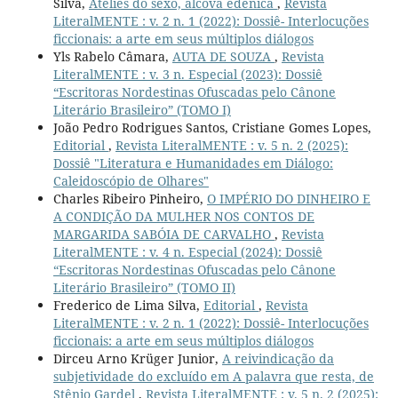
Silva,
Ateliês do sexo, alcova edênica
,
Revista
LiteralMENTE : v. 2 n. 1 (2022): Dossiê- Interlocuções
ficcionais: a arte em seus múltiplos diálogos
Yls Rabelo Câmara,
AUTA DE SOUZA
,
Revista
LiteralMENTE : v. 3 n. Especial (2023): Dossiê
“Escritoras Nordestinas Ofuscadas pelo Cânone
Literário Brasileiro” (TOMO I)
João Pedro Rodrigues Santos, Cristiane Gomes Lopes,
Editorial
,
Revista LiteralMENTE : v. 5 n. 2 (2025):
Dossiê "Literatura e Humanidades em Diálogo:
Caleidoscópio de Olhares"
Charles Ribeiro Pinheiro,
O IMPÉRIO DO DINHEIRO E
A CONDIÇÃO DA MULHER NOS CONTOS DE
MARGARIDA SABÓIA DE CARVALHO
,
Revista
LiteralMENTE : v. 4 n. Especial (2024): Dossiê
“Escritoras Nordestinas Ofuscadas pelo Cânone
Literário Brasileiro” (TOMO II)
Frederico de Lima Silva,
Editorial
,
Revista
LiteralMENTE : v. 2 n. 1 (2022): Dossiê- Interlocuções
ficcionais: a arte em seus múltiplos diálogos
Dirceu Arno Krüger Junior,
A reivindicação da
subjetividade do excluído em A palavra que resta, de
Stênio Gardel
,
Revista LiteralMENTE : v. 5 n. 2 (2025):