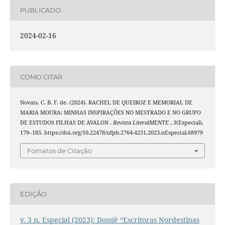
PUBLICADO
2024-02-16
COMO CITAR
Novais, C. B. F. de. (2024). RACHEL DE QUEIROZ E MEMORIAL DE
MARIA MOURA: MINHAS INSPIRAÇÕES NO MESTRADO E NO GRUPO
DE ESTUDOS FILHAS DE AVALON .
Revista LiteralMENTE
,
3
(Especial),
179–185. https://doi.org/10.22478/ufpb.2764-4251.2023.nEspecial.68979
Fomatos de Citação
EDIÇÃO
v. 3 n. Especial (2023): Dossiê “Escritoras Nordestinas