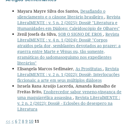
Mayara Mayre Silva dos Santos,
Desafiando o
silenciamento e o cânone literário brasileiro
,
Revista
LiteralMENTE : v. 5 n. 2 (2025): Dossiê "Literatura e
Humanidades em Diálogo: Caleidoscópio de Olhares"
Zenil Josefa da Silva,
SOB O SIGNO DE EROS
,
Revista
LiteralMENTE : v. 4 n. 1 (2024): Dossiê "Corpos
atraídos pela dor, semblantes devotados ao prazer: a
guerra entre Marte e Vênus ou, tão somente,
gramáticas do sadomasoquismo nos expedientes
literários"
Elisangela Marcos Sedlmaier,
As Prostitutas
,
Revista
LiteralMENTE : v. 2 n. 1 (2022): Dossiê- Interlocuções
ficcionais: a arte em seus múltiplos diálogos
Israela Rana Araújo Lacerda, Amanda Ramalho de
Freitas Brito,
Enobrecedor sabor veneno-vingança de
uma maquiavélica assassina
,
Revista LiteralMENTE :
v. 2 n. 2 (2022): Dossiê - Eclosões do desespero na
Literatura
<<
<
6
7
8
9
10
11