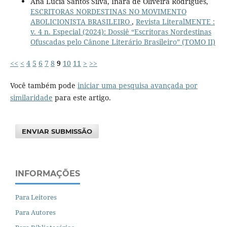
Ana Lúcia Santos Silva, Inara de Oliveira Rodrigues,
ESCRITORAS NORDESTINAS NO MOVIMENTO
ABOLICIONISTA BRASILEIRO
,
Revista LiteralMENTE :
v. 4 n. Especial (2024): Dossiê “Escritoras Nordestinas
Ofuscadas pelo Cânone Literário Brasileiro” (TOMO II)
<<
<
4
5
6
7
8
9
10
11
>
>>
Você também pode
iniciar uma pesquisa avançada por
similaridade
para este artigo.
ENVIAR SUBMISSÃO
INFORMAÇÕES
Para Leitores
Para Autores