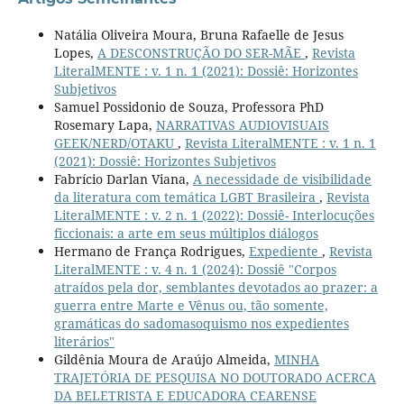
Natália Oliveira Moura, Bruna Rafaelle de Jesus
Lopes,
A DESCONSTRUÇÃO DO SER-MÃE
,
Revista
LiteralMENTE : v. 1 n. 1 (2021): Dossiê: Horizontes
Subjetivos
Samuel Possidonio de Souza, Professora PhD
Rosemary Lapa,
NARRATIVAS AUDIOVISUAIS
GEEK/NERD/OTAKU
,
Revista LiteralMENTE : v. 1 n. 1
(2021): Dossiê: Horizontes Subjetivos
Fabrício Darlan Viana,
A necessidade de visibilidade
da literatura com temática LGBT Brasileira
,
Revista
LiteralMENTE : v. 2 n. 1 (2022): Dossiê- Interlocuções
ficcionais: a arte em seus múltiplos diálogos
Hermano de França Rodrigues,
Expediente
,
Revista
LiteralMENTE : v. 4 n. 1 (2024): Dossiê "Corpos
atraídos pela dor, semblantes devotados ao prazer: a
guerra entre Marte e Vênus ou, tão somente,
gramáticas do sadomasoquismo nos expedientes
literários"
Gildênia Moura de Araújo Almeida,
MINHA
TRAJETÓRIA DE PESQUISA NO DOUTORADO ACERCA
DA BELETRISTA E EDUCADORA CEARENSE