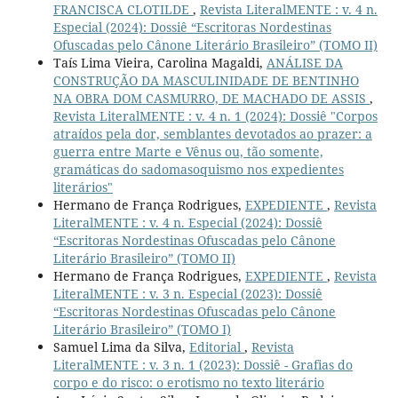
FRANCISCA CLOTILDE
,
Revista LiteralMENTE : v. 4 n.
Especial (2024): Dossiê “Escritoras Nordestinas
Ofuscadas pelo Cânone Literário Brasileiro” (TOMO II)
Taís Lima Vieira, Carolina Magaldi,
ANÁLISE DA
CONSTRUÇÃO DA MASCULINIDADE DE BENTINHO
NA OBRA DOM CASMURRO, DE MACHADO DE ASSIS
,
Revista LiteralMENTE : v. 4 n. 1 (2024): Dossiê "Corpos
atraídos pela dor, semblantes devotados ao prazer: a
guerra entre Marte e Vênus ou, tão somente,
gramáticas do sadomasoquismo nos expedientes
literários"
Hermano de França Rodrigues,
EXPEDIENTE
,
Revista
LiteralMENTE : v. 4 n. Especial (2024): Dossiê
“Escritoras Nordestinas Ofuscadas pelo Cânone
Literário Brasileiro” (TOMO II)
Hermano de França Rodrigues,
EXPEDIENTE
,
Revista
LiteralMENTE : v. 3 n. Especial (2023): Dossiê
“Escritoras Nordestinas Ofuscadas pelo Cânone
Literário Brasileiro” (TOMO I)
Samuel Lima da Silva,
Editorial
,
Revista
LiteralMENTE : v. 3 n. 1 (2023): Dossiê - Grafias do
corpo e do risco: o erotismo no texto literário