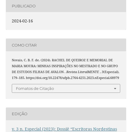
PUBLICADO
2024-02-16
COMO CITAR
Novais, C. B. F. de. (2024). RACHEL DE QUEIROZ E MEMORIAL DE
MARIA MOURA: MINHAS INSPIRAÇÕES NO MESTRADO E NO GRUPO
DE ESTUDOS FILHAS DE AVALON .
Revista LiteralMENTE
,
3
(Especial),
179–185. https://doi.org/10.22478/ufpb.2764-4251.2023.nEspecial.68979
Fomatos de Citação
EDIÇÃO
v. 3 n. Especial (2023): Dossiê “Escritoras Nordestinas