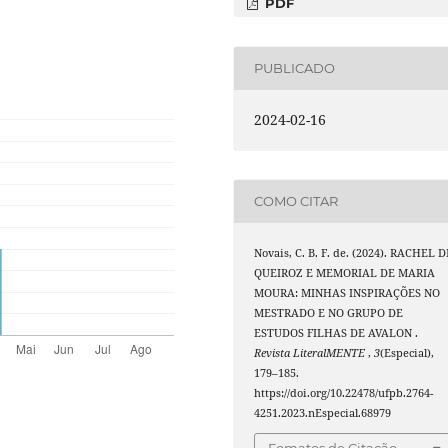
PDF
PUBLICADO
2024-02-16
COMO CITAR
Novais, C. B. F. de. (2024). RACHEL D
QUEIROZ E MEMORIAL DE MARIA
MOURA: MINHAS INSPIRAÇÕES NO
MESTRADO E NO GRUPO DE
ESTUDOS FILHAS DE AVALON .
Revista LiteralMENTE
,
3
(Especial),
179–185.
https://doi.org/10.22478/ufpb.2764-
4251.2023.nEspecial.68979