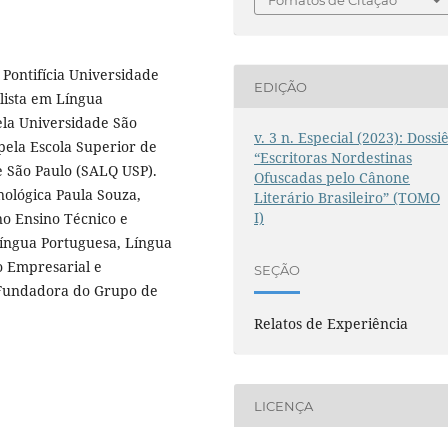
Fomatos de Citação
 Pontifícia Universidade
EDIÇÃO
alista em Língua
la Universidade São
v. 3 n. Especial (2023): Dossi
pela Escola Superior de
“Escritoras Nordestinas
e São Paulo (SALQ USP).
Ofuscadas pelo Cânone
ológica Paula Souza,
Literário Brasileiro” (TOMO
I)
no Ensino Técnico e
Língua Portuguesa, Língua
o Empresarial e
SEÇÃO
 Fundadora do Grupo de
Relatos de Experiência
LICENÇA