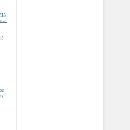
EJA
oras
iê
os
as