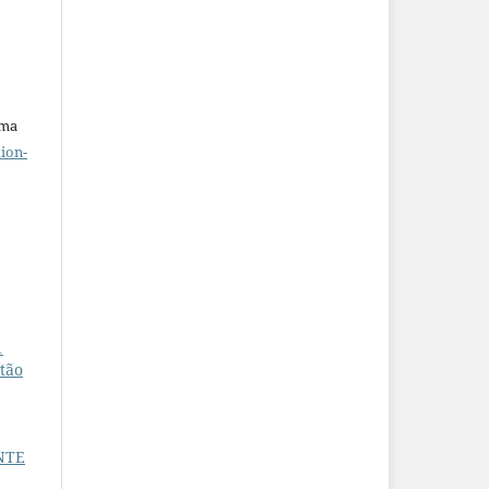
uma
ion-
1
 tão
ENTE