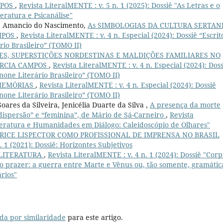
MPOS
,
Revista LiteralMENTE : v. 5 n. 1 (2025): Dossiê "As Letras e o
teratura e Psicanálise"
a Amancio do Nascimento,
As SIMBOLOGIAS DA CULTURA SERTAN
MPOS
,
Revista LiteralMENTE : v. 4 n. Especial (2024): Dossiê “Escrit
io Brasileiro” (TOMO II)
S, SUPERSTIÇÕES NORDESTINAS E MALDIÇÕES FAMILIARES NO
ÉRCIA CAMPOS
,
Revista LiteralMENTE : v. 4 n. Especial (2024): Doss
none Literário Brasileiro” (TOMO II)
 MEMÓRIAS
,
Revista LiteralMENTE : v. 4 n. Especial (2024): Dossiê
none Literário Brasileiro” (TOMO II)
Soares da Silveira, Jenicélia Duarte da Silva ,
A presença da morte
dispersão” e “feminina”, de Mário de Sá-Carneiro
,
Revista
Literatura e Humanidades em Diálogo: Caleidoscópio de Olhares"
RICE LISPECTOR COMO PROFISSIONAL DE IMPRENSA NO BRASIL
. 1 (2021): Dossiê: Horizontes Subjetivos
 LITERATURA
,
Revista LiteralMENTE : v. 4 n. 1 (2024): Dossiê "Corp
o prazer: a guerra entre Marte e Vênus ou, tão somente, gramátic
rios"
da por similaridade
para este artigo.