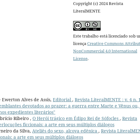
Copyright (c) 2024 Revista
LiteralMENTE
Este trabalho está licenciado sob 
licença
Creative Commons Attribut
NonCommercial 4.0 International
License
.
 Ewerton Alves de Assis,
Editorial
,
Revista LiteralMENTE : v. 4 n. 
 semblantes devotados ao prazer: a guerra entre Marte e Vênus ou,
s expedientes literários"
brício Ribeiro ,
O Herói trágico em Édipo Rei de Sófocles
,
Revista
terlocuções ficcionais: a arte em seus múltiplos diálogos
neiro da Silva,
Ateliês do sexo, alcova edênica
,
Revista LiteralM
cionais: a arte em seus múltiplos diálogos