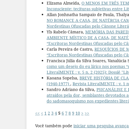
Elizama Almeida,
O MENOS EM TRÊS TE
Inconsciente: tecituras subjetivas entre Li
Allan Jonhnatha Sampaio de Paula, Thaly
NO ROMANCE A CASA, DE NATÉRCIA CA
Nordestinas Ofuscadas pelo Cânone Literár
Yls Rabelo Câmara,
MEMÓRIA DAS PAREDE
AMBIENTE MÍSTICO DE A CASA, DE NAT
“Escritoras Nordestinas Ofuscadas pelo Câ
Carla Pereira de Castro,
RESQUÍCIOS DE
“Escritoras Nordestinas Ofuscadas pelo Câ
Francisca Júlia da Silva Soares, Vanalúcia 
como um desejo do eu lírico nos poemas “
LiteralMENTE : v. 5 n. 2 (2025): Dossiê "
Kaoana Sopelsa,
BREVE HISTÓRIA DE CLA
(1940-1977)
,
Revista LiteralMENTE : v. 1 n
Sandro Adriano da Silva,
PSICANÁLISE E
atraídos pela dor, semblantes devotados a
do sadomasoquismo nos expedientes literá
<<
<
1
2
3
4
5
6
7
8
9
10
>
>>
Você também pode
iniciar uma pesquisa avança