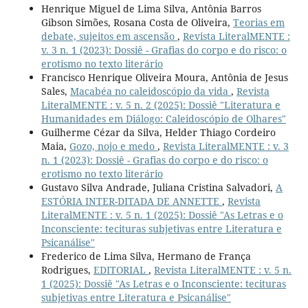
Henrique Miguel de Lima Silva, Antônia Barros
Gibson Simões, Rosana Costa de Oliveira,
Teorias em
debate, sujeitos em ascensão
,
Revista LiteralMENTE :
v. 3 n. 1 (2023): Dossiê - Grafias do corpo e do risco: o
erotismo no texto literário
Francisco Henrique Oliveira Moura, Antônia de Jesus
Sales,
Macabéa no caleidoscópio da vida
,
Revista
LiteralMENTE : v. 5 n. 2 (2025): Dossiê "Literatura e
Humanidades em Diálogo: Caleidoscópio de Olhares"
Guilherme Cézar da Silva, Helder Thiago Cordeiro
Maia,
Gozo, nojo e medo
,
Revista LiteralMENTE : v. 3
n. 1 (2023): Dossiê - Grafias do corpo e do risco: o
erotismo no texto literário
Gustavo Silva Andrade, Juliana Cristina Salvadori,
A
ESTÓRIA INTER-DITADA DE ANNETTE
,
Revista
LiteralMENTE : v. 5 n. 1 (2025): Dossiê "As Letras e o
Inconsciente: tecituras subjetivas entre Literatura e
Psicanálise"
Frederico de Lima Silva, Hermano de França
Rodrigues,
EDITORIAL
,
Revista LiteralMENTE : v. 5 n.
1 (2025): Dossiê "As Letras e o Inconsciente: tecituras
subjetivas entre Literatura e Psicanálise"