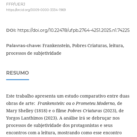
FFP/UERJ
https://orcid.org/0009-0000-3334-1969
DOI:
https://doi.org/10.22478/ufpb.2764-4251.2025.n1.74225
Frankenstein, Pobres Criaturas, leitura,
Palavras-chave:
processos de subjetividade
RESUMO
Este trabalho apresenta um estudo comparativo entre duas
obras de arte:
Frankenstein: ou o Prometeu Moderno,
de
Mary Shelley (1818) e o filme
Pobres Criaturas
(2023), de
Yorgos Lanthimos (2023). A análise irá se debruçar nos
processos de subjetividade dos protagonistas e seus
encontros com a leitura, mostrando como esse encontro