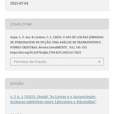
2025-07-01
COMO CITAR
Anjos, L. F. dos, & Cardoso, C. L. (2025). O ATO DE LER NAS JORNADAS
DE PERSONAGENS DE FICÇÃO: UMA ANÁLISE DE FRANKENSTEIN E
POBRES CRIATURAS.
Revista LiteralMENTE
,
5
(1), 141–155.
https://doi.org/10.22478/ufpb.2764-4251.2025.n1.74225
Fomatos de Citação
EDIÇÃO
v. 5 n. 1 (2025): Dossiê "As Letras e o Inconsciente:
tecituras subjetivas entre Literatura e Psicanálise"