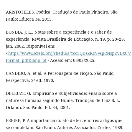
ARISTÓTELES. Poética. Tradução de Paulo Pinheiro. São
Paulo; Editora 34, 2015.
BONDÍA, J. L.. Notas sobre a experiência e o saber de
experiência. Revista Brasileira de Educação, n. 19, p. 20–28,
jan. 2002. Disponível em:
<
https://www.scielo.br/j/rbedu/a/Ycc5QDzZKcYVspCNspZVDxC/?
format=pdf&lang=pt
> Acesso em: 06/02/2025.
CANDIDO, A. et al. A Personagem de Ficção. São Paulo,
Perspectiva, 2ª ed. 1970.
DELEUZE, G. Empirismo e Subjetividade: ensaio sobre a
natureza humana segundo Hume. Tradução de Luiz B. L.
Orlandi. São Paulo: Ed. 34, 2001.
FREIRE, P. A importância do ato de ler: em três artigos que
se completam. São Paulo: Autores Associados: Cortez, 1989.