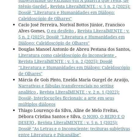
subjetividade do excluído em A palavra que resta, de
Stênio Gardel
,
Revista LiteralMENTE : v. 5 n. 2 (2025):
Dossiê "Literatura e Humanidades em Diálogo:
Caleidoscópio de Olhares"
Cacio José Ferreira, Norival Bottos Júnior, Francisco
Alves Gomes,
O eu desfeito
,
Revista LiteralMENTE : v.
5 n. 2 (2025): Dossiê "Literatura e Humanidades em
Diálogo: Caleidoscópio de Olhares"
Douglas Manoel Antonio de Abreu Pestana dos Santos,
Literatura como caleidoscópio do inconsciente
,
Revista LiteralMENTE : v. 5 n. 2 (2025): Dossiê
"Literatura e Humanidades em Diálogo: Caleidoscópio
de Olhares"
Márcia de Gois Pinto, Eneida Maria Gurgel de Araújo,
Narrativas e fábulas transferenciais no setting
analítico
,
Revista LiteralMENTE : v. 2 n. 1 (2022):
Dossiê- Interlocuções ficcionais: a arte em seus
múltiplos diálogos
Thiago Lourenço da Silva, Aline de Melo Freitas,
Débora Cristina Santos e Silva,
O NOJO, O BEIJO E O
DESEJO
,
Revista LiteralMENTE : v. 5 n. 1 (2025):
Dossiê "As Letras e o Inconsciente: tecituras subjetivas
entre Literatura e Psicanálise"