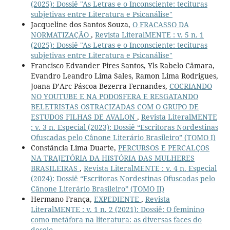
(2025): Dossiê "As Letras e o Inconsciente: tecituras
subjetivas entre Literatura e Psicanálise"
Jacqueline dos Santos Souza,
O FRACASSO DA
NORMATIZAÇÃO
,
Revista LiteralMENTE : v. 5 n. 1
(2025): Dossiê "As Letras e o Inconsciente: tecituras
subjetivas entre Literatura e Psicanálise"
Francisco Edvander Pires Santos, Yls Rabelo Câmara,
Evandro Leandro Lima Sales, Ramon Lima Rodrigues,
Joana D’Arc Páscoa Bezerra Fernandes,
COCRIANDO
NO YOUTUBE E NA PODOSFERA E RESGATANDO
BELETRISTAS OSTRACIZADAS COM O GRUPO DE
ESTUDOS FILHAS DE AVALON
,
Revista LiteralMENTE
: v. 3 n. Especial (2023): Dossiê “Escritoras Nordestinas
Ofuscadas pelo Cânone Literário Brasileiro” (TOMO I)
Constância Lima Duarte,
PERCURSOS E PERCALÇOS
NA TRAJETÓRIA DA HISTÓRIA DAS MULHERES
BRASILEIRAS
,
Revista LiteralMENTE : v. 4 n. Especial
(2024): Dossiê “Escritoras Nordestinas Ofuscadas pelo
Cânone Literário Brasileiro” (TOMO II)
Hermano França,
EXPEDIENTE
,
Revista
LiteralMENTE : v. 1 n. 2 (2021): Dossiê: O feminino
como metáfora na literatura: as diversas faces do
desejo