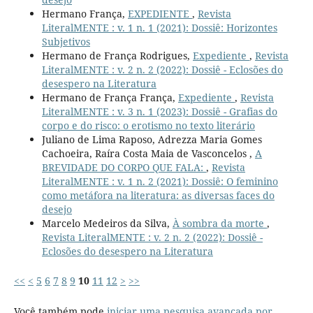
Hermano França,
EXPEDIENTE
,
Revista
LiteralMENTE : v. 1 n. 1 (2021): Dossiê: Horizontes
Subjetivos
Hermano de França Rodrigues,
Expediente
,
Revista
LiteralMENTE : v. 2 n. 2 (2022): Dossiê - Eclosões do
desespero na Literatura
Hermano de França França,
Expediente
,
Revista
LiteralMENTE : v. 3 n. 1 (2023): Dossiê - Grafias do
corpo e do risco: o erotismo no texto literário
Juliano de Lima Raposo, Adrezza Maria Gomes
Cachoeira, Raíra Costa Maia de Vasconcelos ,
A
BREVIDADE DO CORPO QUE FALA:
,
Revista
LiteralMENTE : v. 1 n. 2 (2021): Dossiê: O feminino
como metáfora na literatura: as diversas faces do
desejo
Marcelo Medeiros da Silva,
À sombra da morte
,
Revista LiteralMENTE : v. 2 n. 2 (2022): Dossiê -
Eclosões do desespero na Literatura
<<
<
5
6
7
8
9
10
11
12
>
>>
Você também pode
iniciar uma pesquisa avançada por