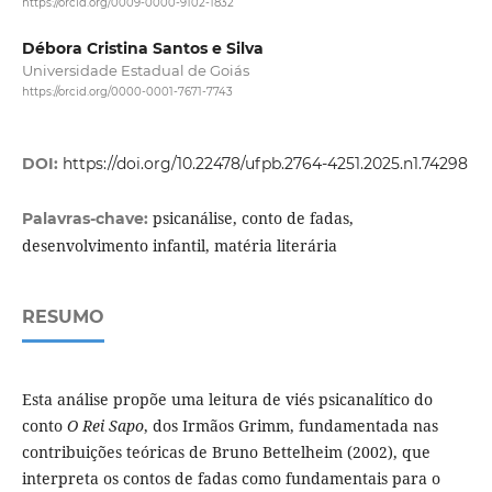
https://orcid.org/0009-0000-9102-1832
Débora Cristina Santos e Silva
Universidade Estadual de Goiás
https://orcid.org/0000-0001-7671-7743
DOI:
https://doi.org/10.22478/ufpb.2764-4251.2025.n1.74298
psicanálise, conto de fadas,
Palavras-chave:
desenvolvimento infantil, matéria literária
RESUMO
Esta análise propõe uma leitura de viés psicanalítico do
conto
O Rei Sapo
, dos Irmãos Grimm, fundamentada nas
contribuições teóricas de Bruno Bettelheim (2002), que
interpreta os contos de fadas como fundamentais para o