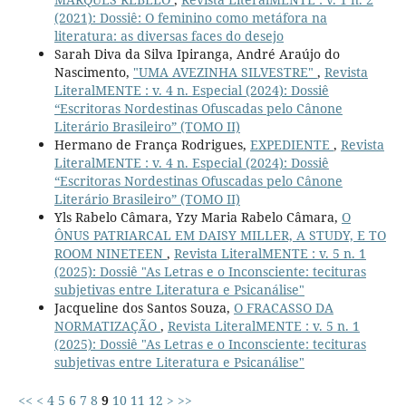
(2021): Dossiê: O feminino como metáfora na
literatura: as diversas faces do desejo
Sarah Diva da Silva Ipiranga, André Araújo do
Nascimento,
"UMA AVEZINHA SILVESTRE"
,
Revista
LiteralMENTE : v. 4 n. Especial (2024): Dossiê
“Escritoras Nordestinas Ofuscadas pelo Cânone
Literário Brasileiro” (TOMO II)
Hermano de França Rodrigues,
EXPEDIENTE
,
Revista
LiteralMENTE : v. 4 n. Especial (2024): Dossiê
“Escritoras Nordestinas Ofuscadas pelo Cânone
Literário Brasileiro” (TOMO II)
Yls Rabelo Câmara, Yzy Maria Rabelo Câmara,
O
ÔNUS PATRIARCAL EM DAISY MILLER, A STUDY, E TO
ROOM NINETEEN
,
Revista LiteralMENTE : v. 5 n. 1
(2025): Dossiê "As Letras e o Inconsciente: tecituras
subjetivas entre Literatura e Psicanálise"
Jacqueline dos Santos Souza,
O FRACASSO DA
NORMATIZAÇÃO
,
Revista LiteralMENTE : v. 5 n. 1
(2025): Dossiê "As Letras e o Inconsciente: tecituras
subjetivas entre Literatura e Psicanálise"
<<
<
4
5
6
7
8
9
10
11
12
>
>>