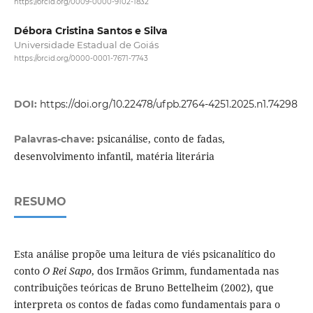
https://orcid.org/0009-0000-9102-1832
Débora Cristina Santos e Silva
Universidade Estadual de Goiás
https://orcid.org/0000-0001-7671-7743
DOI:
https://doi.org/10.22478/ufpb.2764-4251.2025.n1.74298
psicanálise, conto de fadas,
Palavras-chave:
desenvolvimento infantil, matéria literária
RESUMO
Esta análise propõe uma leitura de viés psicanalítico do
conto
O Rei Sapo
, dos Irmãos Grimm, fundamentada nas
contribuições teóricas de Bruno Bettelheim (2002), que
interpreta os contos de fadas como fundamentais para o