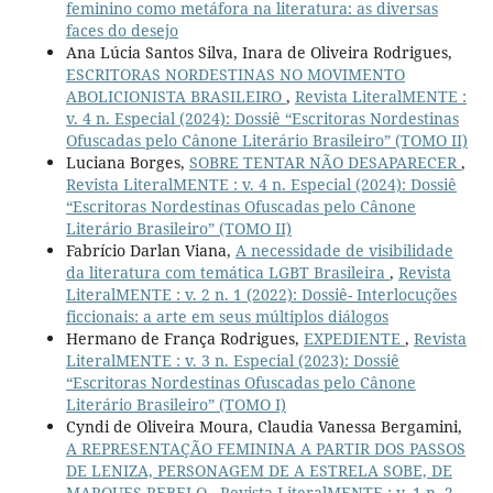
feminino como metáfora na literatura: as diversas
faces do desejo
Ana Lúcia Santos Silva, Inara de Oliveira Rodrigues,
ESCRITORAS NORDESTINAS NO MOVIMENTO
ABOLICIONISTA BRASILEIRO
,
Revista LiteralMENTE :
v. 4 n. Especial (2024): Dossiê “Escritoras Nordestinas
Ofuscadas pelo Cânone Literário Brasileiro” (TOMO II)
Luciana Borges,
SOBRE TENTAR NÃO DESAPARECER
,
Revista LiteralMENTE : v. 4 n. Especial (2024): Dossiê
“Escritoras Nordestinas Ofuscadas pelo Cânone
Literário Brasileiro” (TOMO II)
Fabrício Darlan Viana,
A necessidade de visibilidade
da literatura com temática LGBT Brasileira
,
Revista
LiteralMENTE : v. 2 n. 1 (2022): Dossiê- Interlocuções
ficcionais: a arte em seus múltiplos diálogos
Hermano de França Rodrigues,
EXPEDIENTE
,
Revista
LiteralMENTE : v. 3 n. Especial (2023): Dossiê
“Escritoras Nordestinas Ofuscadas pelo Cânone
Literário Brasileiro” (TOMO I)
Cyndi de Oliveira Moura, Claudia Vanessa Bergamini,
A REPRESENTAÇÃO FEMININA A PARTIR DOS PASSOS
DE LENIZA, PERSONAGEM DE A ESTRELA SOBE, DE
MARQUES REBELO
,
Revista LiteralMENTE : v. 1 n. 2