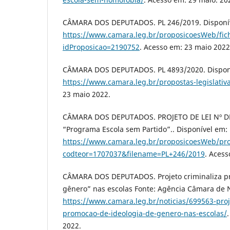
CÂMARA DOS DEPUTADOS. PL 246/2019. Disponí
https://www.camara.leg.br/proposicoesWeb/fic
idProposicao=2190752
. Acesso em: 23 maio 2022
CÂMARA DOS DEPUTADOS. PL 4893/2020. Dispon
https://www.camara.leg.br/propostas-legislati
23 maio 2022.
CÂMARA DOS DEPUTADOS. PROJETO DE LEI Nº DE 
“Programa Escola sem Partido”.. Disponível em:
https://www.camara.leg.br/proposicoesWeb/pr
codteor=1707037&filename=PL+246/2019
. Acess
CÂMARA DOS DEPUTADOS. Projeto criminaliza pr
gênero” nas escolas Fonte: Agência Câmara de No
https://www.camara.leg.br/noticias/699563-proj
promocao-de-ideologia-de-genero-nas-escolas/
2022.