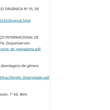
I ORGÂNICA Nº 55, DE
0552018consol.html
.
IÇO INTERNACIONAL DE
. Disponível em:
cipios_de_yogyakarta.pdf
.
s abordagens de gênero
ilhas/Direito_Diversidade.pdf
.
uais. 1ª ed. Belo