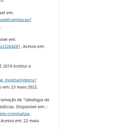
vel em:
hadetramitacao?
.
ível em:
vas/2264281
. Acesso em:
2019 Institui o
op_mostrarintegra?
o em: 23 maio 2022.
omoção de “ideologia de
tícias. Disponível em: :
eto-criminaliza-
. Acesso em: 22 maio