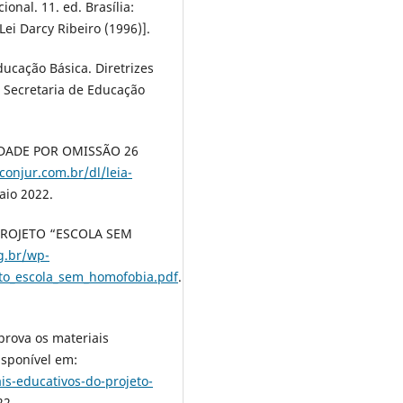
onal. 11. ed. Brasília:
ei Darcy Ribeiro (1996)].
ducação Básica. Diretrizes
/ Secretaria de Educação
DADE POR OMISSÃO 26
conjur.com.br/dl/leia-
aio 2022.
PROJETO “ESCOLA SEM
rg.br/wp-
eto_escola_sem_homofobia.pdf
.
ova os materiais
isponível em:
ais-educativos-do-projeto-
22.