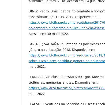
Autêntica Editora, 2018. Acesso em: 04 jun. 2022
DINIZ, Pedro. Brasil patina no combate à homofo
assassinatos de LGBTs. 2017. Disponível em: :
https://www1.folha.uol.com.br/cotidiano/2017/0
no-combate-a-homofobia-e-vira-lider-em-assass
Acesso em: 30 maio 2022.
FARIA, F.; SALDAÑA, P. Entenda as polêmicas sob
gênero na educação. 2018. Disponível em:
https://www1.folha.uol.com.br/educacao/2018/
sobre-escola-sem-partido-e-genero-na-educaca
maio 2022.
FERREIRA, Vinícius; SACRAMENTO, Igor. Movimen
violências, memórias e lutas. Disponível em:
https://www.arca.fiocruz.br/bitstream/icict/338
maio 2022
FLACSO. Juventudes na Sentidos e Buscas: Esco