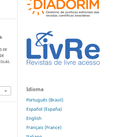
 &
S DE
ADE
COLAS.
Idioma
Português (Brasil)
Español (España)
English
Français (France)
Italiano