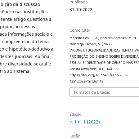
Publicado
oibição da discussão
31-10-2022
gênero nas instituições
sente artigo questiona a
 proibição dessas
Como Citar
ca informações sociais e
Macedo Leal, L. A., Bezerra Ferreira, M. H.,
or compreensão do tema.
Nóbrega Escorel, S. (2022).
co e hipotético-dedutivo a
INCONSTITUCIONALIDADE DAS TENTATIVA
entes judiciais. Ao final,
PROIBIÇÃO DO ENSINO SOBRE DIVERSID
SEXUAL E IDENTIDADE DE GÊNERO NAS ES
bre diversidade sexual e
Revista Ratio Iuris
,
1
(1), 144–165.
tro ao sistema
https://doi.org/10.22478/ufpb.2358-
4351.2022v1n1.63419
Fomatos de Citação
Edição
v. 1 n. 1 (2022)
Seção