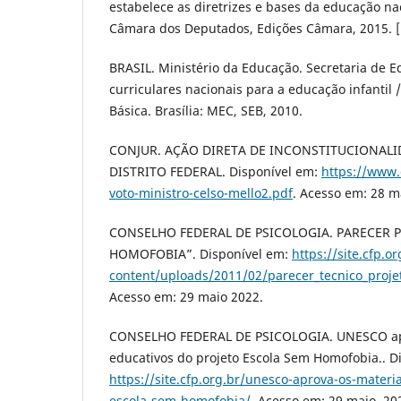
estabelece as diretrizes e bases da educação naci
Câmara dos Deputados, Edições Câmara, 2015. [L
BRASIL. Ministério da Educação. Secretaria de E
curriculares nacionais para a educação infantil 
Básica. Brasília: MEC, SEB, 2010.
CONJUR. AÇÃO DIRETA DE INCONSTITUCIONALI
DISTRITO FEDERAL. Disponível em:
https://www.
voto-ministro-celso-mello2.pdf
. Acesso em: 28 m
CONSELHO FEDERAL DE PSICOLOGIA. PARECER 
HOMOFOBIA”. Disponível em:
https://site.cfp.o
content/uploads/2011/02/parecer_tecnico_proj
Acesso em: 29 maio 2022.
CONSELHO FEDERAL DE PSICOLOGIA. UNESCO apr
educativos do projeto Escola Sem Homofobia.. D
https://site.cfp.org.br/unesco-aprova-os-materi
escola-sem-homofobia/
. Acesso em: 29 maio. 20