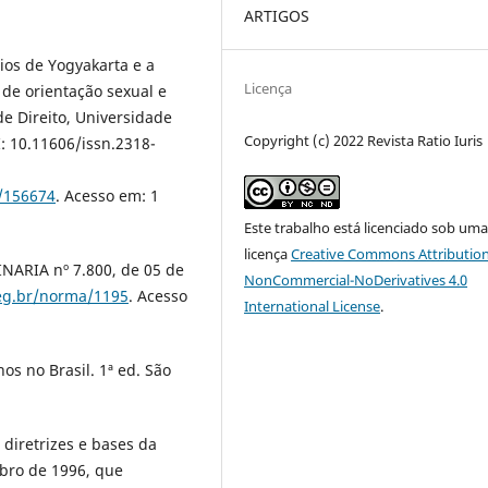
ARTIGOS
ios de Yogyakarta e a
Licença
 de orientação sexual e
e Direito, Universidade
Copyright (c) 2022 Revista Ratio Iuris
OI: 10.11606/issn.2318-
w/156674
. Acesso em: 1
Este trabalho está licenciado sob um
licença
Creative Commons Attribution
ARIA nº 7.800, de 05 de
NonCommercial-NoDerivatives 4.0
.leg.br/norma/1195
. Acesso
International License
.
os no Brasil. 1ª ed. São
 diretrizes e bases da
mbro de 1996, que