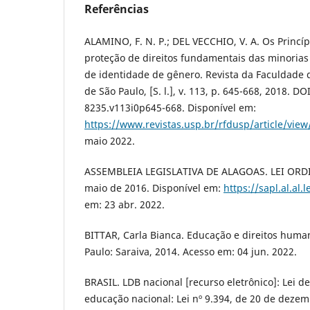
Referências
ALAMINO, F. N. P.; DEL VECCHIO, V. A. Os Princíp
proteção de direitos fundamentais das minorias
de identidade de gênero. Revista da Faculdade d
de São Paulo, [S. l.], v. 113, p. 645-668, 2018. D
8235.v113i0p645-668. Disponível em:
https://www.revistas.usp.br/rfdusp/article/vie
maio 2022.
ASSEMBLEIA LEGISLATIVA DE ALAGOAS. LEI ORDIN
maio de 2016. Disponível em:
https://sapl.al.al
em: 23 abr. 2022.
BITTAR, Carla Bianca. Educação e direitos human
Paulo: Saraiva, 2014. Acesso em: 04 jun. 2022.
BRASIL. LDB nacional [recurso eletrônico]: Lei de
educação nacional: Lei nº 9.394, de 20 de deze