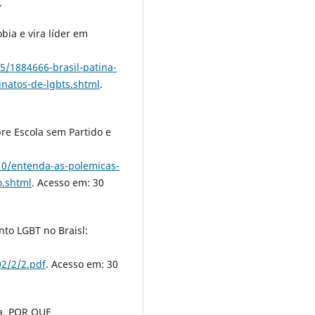
.
bia e vira líder em
5/1884666-brasil-patina-
inatos-de-lgbts.shtml
.
re Escola sem Partido e
10/entenda-as-polemicas-
o.shtml
. Acesso em: 30
to LGBT no Braisl:
02/2/2.pdf
. Acesso em: 30
la, POR QUE