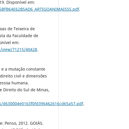
019. Disponível em:
1/5BFB64E62B5AD6_ARTIGOANIMAISSS.pdf
.
oas de Teixeira de
ista da Faculdade de
ponível em:
le/view/71215/40428
.
r e a mutação constante
direito civil e dimensões
pessoa humana.
e Direito do Sul de Minas,
es/d630004e0163f0fd396462616cd65a57.pdf
.
re: Penso, 2012. GOIÁS.