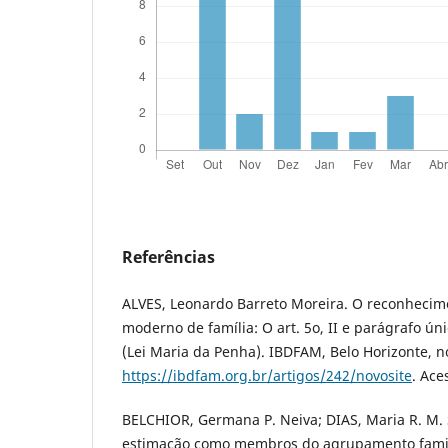
Referências
ALVES, Leonardo Barreto Moreira. O reconhecime
moderno de família: O art. 5o, II e parágrafo úni
(Lei Maria da Penha). IBDFAM, Belo Horizonte, n
https://ibdfam.org.br/artigos/242/novosite
. Ace
BELCHIOR, Germana P. Neiva; DIAS, Maria R. M. 
estimação como membros do agrupamento familia