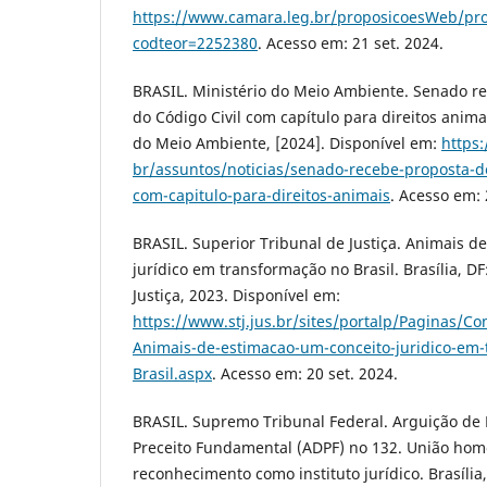
https://www.camara.leg.br/proposicoesWeb/pr
codteor=2252380
. Acesso em: 21 set. 2024.
BRASIL. Ministério do Meio Ambiente. Senado re
do Código Civil com capítulo para direitos animai
do Meio Ambiente, [2024]. Disponível em:
https
br/assuntos/noticias/senado-recebe-proposta-de
com-capitulo-para-direitos-animais
. Acesso em: 
BRASIL. Superior Tribunal de Justiça. Animais d
jurídico em transformação no Brasil. Brasília, DF
Justiça, 2023. Disponível em:
https://www.stj.jus.br/sites/portalp/Paginas/
Animais-de-estimacao-um-conceito-juridico-em-
Brasil.aspx
. Acesso em: 20 set. 2024.
BRASIL. Supremo Tribunal Federal. Arguição d
Preceito Fundamental (ADPF) no 132. União homo
reconhecimento como instituto jurídico. Brasíli