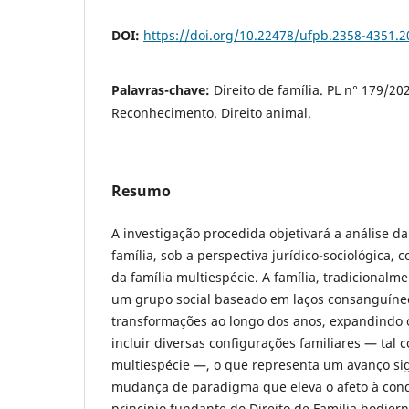
DOI:
https://doi.org/10.22478/ufpb.2358-4351.
Palavras-chave:
Direito de família. PL n° 179/20
Reconhecimento. Direito animal.
Resumo
A investigação procedida objetivará a análise d
família, sob a perspectiva jurídico-sociológica,
da família multiespécie. A família, tradiciona
um grupo social baseado em laços consanguíneo
transformações ao longo dos anos, expandindo 
incluir diversas configurações familiares — tal 
multiespécie —, o que representa um avanço sig
mudança de paradigma que eleva o afeto à condi
princípio fundante do Direito de Família hodiern