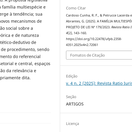
família multiespécie e
Como Citar
erge à tendência; sua
Cardoso Cunha, R. F., & Petrucce Lacerda e
, novos mecanismos de
Abrantes, G. (2025). A FAMÍLIA MULTIESPÉ
PROJETO DE LEI Nº 179/2023.
Revista Ratio I
ão social sobre a
4
(2), 143–160.
eórica e de natureza
https://doi.org/10.22478/ufpb.2358-
tético-dedutivo de
4351.2025v4n2.72061
vo de procedimento, sendo
Fomatos de Citação
amento do referencial
setorial e central, espaços
ção da relevância e
Edição
opriamente dita.
v. 4 n. 2 (2025): Revista Ratio Iuri
Seção
ARTIGOS
Licença