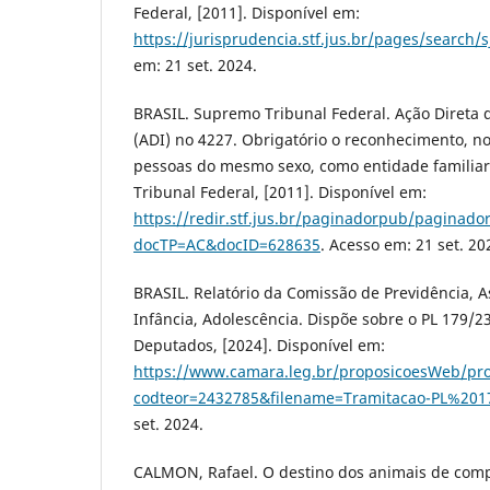
Federal, [2011]. Disponível em:
https://jurisprudencia.stf.jus.br/pages/search/
em: 21 set. 2024.
BRASIL. Supremo Tribunal Federal. Ação Direta 
(ADI) no 4227. Obrigatório o reconhecimento, no
pessoas do mesmo sexo, como entidade familiar. 
Tribunal Federal, [2011]. Disponível em:
https://redir.stf.jus.br/paginadorpub/paginador
docTP=AC&docID=628635
. Acesso em: 21 set. 20
BRASIL. Relatório da Comissão de Previdência, As
Infância, Adolescência. Dispõe sobre o PL 179/23
Deputados, [2024]. Disponível em:
https://www.camara.leg.br/proposicoesWeb/pr
codteor=2432785&filename=Tramitacao-PL%201
set. 2024.
CALMON, Rafael. O destino dos animais de co