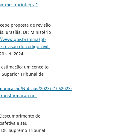
op_mostrarintegra?
cebe proposta de revisão
s. Brasília, DF: Ministério
://www.gov.br/mma/pt-
-revisao-do-codigo-civil-
20 set. 2024.
e estimação: um conceito
: Superior Tribunal de
Comunicacao/Noticias/2023/21052023-
transformacao-no-
e Descumprimento de
afetiva e seu
a, DF: Supremo Tribunal