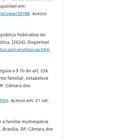
isponível em:
cle/view/38788
. Acesso
epública Federativa do
blica, [2024]. Disponível
ituicao/constituicao.htm
.
egula o § 7o do art. 226
to familiar, estabelece
 DF: Câmara dos
.htm
. Acesso em: 21 set.
 a família multiespécie
. Brasília, DF: Câmara dos