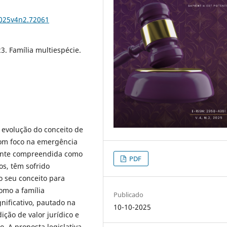
2025v4n2.72061
23. Família multiespécie.
a evolução do conceito de
 com foco na emergência
lmente compreendida como
PDF
s, têm sofrido
o seu conceito para
como a família
Publicado
nificativo, pautado na
10-10-2025
ção de valor jurídico e
o. A proposta legislativa