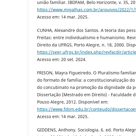
união familiar. IBDFAM, Belo Horizonte, v. 35, 2
https://www.migalhas.com.br/arquivos/2022/
Acesso em: 14 mar. 2025.
CUNHA, Alexandre dos Santos. A teoria das pess
Freitas: entre individualismo e humanismo. Rev
Direito da UFRGS, Porto Alegre, n. 18, 2000. Dis
https://seer.ufrgs.br/index.php/revfacdir/artic
Acesso em: 20 set. 2024.
FRISON, Mayra Figueiredo. O Pluralismo familia
do formato de família: a constitucionalização do 
do concubinato na promoção da dignidade da 
Dissertação (Mestrado em Direito) - Faculdade d
Pouso Alegre, 2012. Disponível em:
https://www.fdsm.edu.br/conteudo/dissertaco
Acesso em: 14 mar. 2025.
GIDDENS, Anthony. Sociologia. 6. ed. Porto Aleg