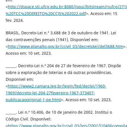
<
http://dspace.sti.ufcg.edu.br:8080/jspui/bitstream/riu
%20TCC%20DIREITO%20CCJS%202022.pdf
>. Acesso em: 15
fev. 2024.
BRASIL. Decreto-Lei n.° 3.688 de 3 de outubro de 1941. Lei
das contravenções penais (1941). Disponível em:
<
http://www.planalto.gov.br/ccivil_03/decretolei/del3688.htm
>.
Acesso em: 10 set. 2023.
______. Decreto-Lei n.º 204 de 27 de fevereiro de 1967. Dispõe
sobre a exploração de loterias e dá outras providências.
Disponível em:
<
https://www2.camara.leg.br/legin/fed/declei/1960-
1969/decreto-lei-204-27fevereiro-1967-373407-
publicacaooriginal-1-pe.html
>. Acesso em: 10 set. 2023.
______. Lei n.º 10.406, de 10 de janeiro de 2002. Institui o
Código Civil. Disponível:
<
https://www.planalto.gov.br/ccivil_03/leis/2002/l10406compil