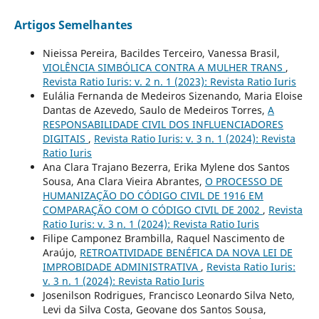
Artigos Semelhantes
Nieissa Pereira, Bacildes Terceiro, Vanessa Brasil,
VIOLÊNCIA SIMBÓLICA CONTRA A MULHER TRANS
,
Revista Ratio Iuris: v. 2 n. 1 (2023): Revista Ratio Iuris
Eulália Fernanda de Medeiros Sizenando, Maria Eloise
Dantas de Azevedo, Saulo de Medeiros Torres,
A
RESPONSABILIDADE CIVIL DOS INFLUENCIADORES
DIGITAIS
,
Revista Ratio Iuris: v. 3 n. 1 (2024): Revista
Ratio Iuris
Ana Clara Trajano Bezerra, Erika Mylene dos Santos
Sousa, Ana Clara Vieira Abrantes,
O PROCESSO DE
HUMANIZAÇÃO DO CÓDIGO CIVIL DE 1916 EM
COMPARAÇÃO COM O CÓDIGO CIVIL DE 2002
,
Revista
Ratio Iuris: v. 3 n. 1 (2024): Revista Ratio Iuris
Filipe Camponez Brambilla, Raquel Nascimento de
Araújo,
RETROATIVIDADE BENÉFICA DA NOVA LEI DE
IMPROBIDADE ADMINISTRATIVA
,
Revista Ratio Iuris:
v. 3 n. 1 (2024): Revista Ratio Iuris
Josenilson Rodrigues, Francisco Leonardo Silva Neto,
Levi da Silva Costa, Geovane dos Santos Sousa,