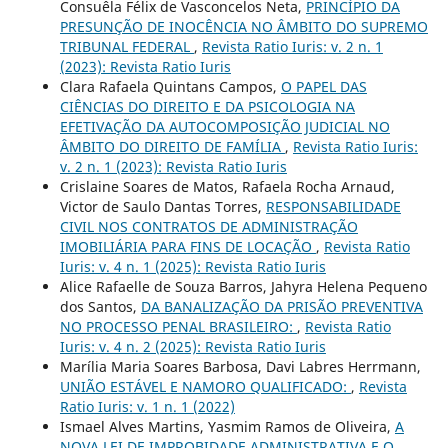
Consuêla Félix de Vasconcelos Neta,
PRINCÍPIO DA
PRESUNÇÃO DE INOCÊNCIA NO ÂMBITO DO SUPREMO
TRIBUNAL FEDERAL
,
Revista Ratio Iuris: v. 2 n. 1
(2023): Revista Ratio Iuris
Clara Rafaela Quintans Campos,
O PAPEL DAS
CIÊNCIAS DO DIREITO E DA PSICOLOGIA NA
EFETIVAÇÃO DA AUTOCOMPOSIÇÃO JUDICIAL NO
ÂMBITO DO DIREITO DE FAMÍLIA
,
Revista Ratio Iuris:
v. 2 n. 1 (2023): Revista Ratio Iuris
Crislaine Soares de Matos, Rafaela Rocha Arnaud,
Victor de Saulo Dantas Torres,
RESPONSABILIDADE
CIVIL NOS CONTRATOS DE ADMINISTRAÇÃO
IMOBILIÁRIA PARA FINS DE LOCAÇÃO
,
Revista Ratio
Iuris: v. 4 n. 1 (2025): Revista Ratio Iuris
Alice Rafaelle de Souza Barros, Jahyra Helena Pequeno
dos Santos,
DA BANALIZAÇÃO DA PRISÃO PREVENTIVA
NO PROCESSO PENAL BRASILEIRO:
,
Revista Ratio
Iuris: v. 4 n. 2 (2025): Revista Ratio Iuris
Marília Maria Soares Barbosa, Davi Labres Herrmann,
UNIÃO ESTÁVEL E NAMORO QUALIFICADO:
,
Revista
Ratio Iuris: v. 1 n. 1 (2022)
Ismael Alves Martins, Yasmim Ramos de Oliveira,
A
NOVA LEI DE IMPROBIDADE ADMINISTRATIVA E O