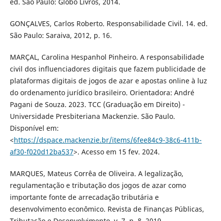
ed. São Paulo: Globo Livros, 2014.
GONÇALVES, Carlos Roberto. Responsabilidade Civil. 14. ed.
São Paulo: Saraiva, 2012, p. 16.
MARÇAL, Carolina Hespanhol Pinheiro. A responsabilidade
civil dos influenciadores digitais que fazem publicidade de
plataformas digitais de jogos de azar e apostas online à luz
do ordenamento jurídico brasileiro. Orientadora: André
Pagani de Souza. 2023. TCC (Graduação em Direito) -
Universidade Presbiteriana Mackenzie. São Paulo.
Disponível em:
<
https://dspace.mackenzie.br/items/6fee84c9-38c6-411b-
af30-f020d12ba537
>. Acesso em 15 fev. 2024.
MARQUES, Mateus Corrêa de Oliveira. A legalização,
regulamentação e tributação dos jogos de azar como
importante fonte de arrecadação tributária e
desenvolvimento econômico. Revista de Finanças Públicas,
Tributação e Desenvolvimento, v. 7, n. 8, 2019.