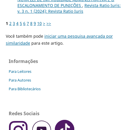
ESCALONAMENTO DE PUNIÇÕES
,
Revista Ratio Iuris:
v. 3 n. 1 (2024): Revista Ratio Iuris
1
2
3
4
5
6
7
8
9
10
>
>>
Você também pode
iniciar uma pesquisa avançada por
similaridade
para este artigo.
Informações
Para Leitores
Para Autores
Para Bibliotecários
Redes Sociais