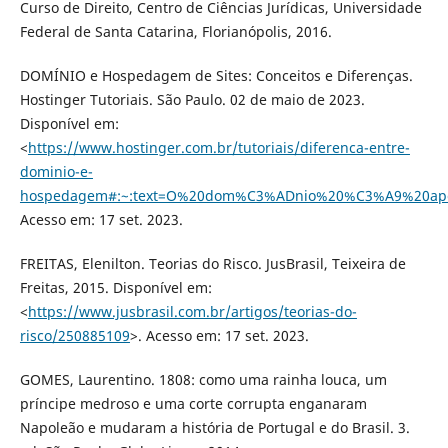
Curso de Direito, Centro de Ciências Jurídicas, Universidade
Federal de Santa Catarina, Florianópolis, 2016.
DOMÍNIO e Hospedagem de Sites: Conceitos e Diferenças.
Hostinger Tutoriais. São Paulo. 02 de maio de 2023.
Disponível em:
<
https://www.hostinger.com.br/tutoriais/diferenca-entre-
dominio-e-
hospedagem#:~:text=O%20dom%C3%ADnio%20%C3%A9%20ape
Acesso em: 17 set. 2023.
FREITAS, Elenilton. Teorias do Risco. JusBrasil, Teixeira de
Freitas, 2015. Disponível em:
<
https://www.jusbrasil.com.br/artigos/teorias-do-
risco/250885109
>. Acesso em: 17 set. 2023.
GOMES, Laurentino. 1808: como uma rainha louca, um
príncipe medroso e uma corte corrupta enganaram
Napoleão e mudaram a história de Portugal e do Brasil. 3.