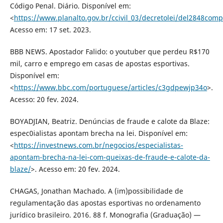
Código Penal. Diário. Disponível em:
<
https://www.planalto.gov.br/ccivil_03/decretolei/del2848com
Acesso em: 17 set. 2023.
BBB NEWS. Apostador Falido: o youtuber que perdeu R$170
mil, carro e emprego em casas de apostas esportivas.
Disponível em:
<
https://www.bbc.com/portuguese/articles/c3gdpewjp34o
>.
Acesso: 20 fev. 2024.
BOYADJIAN, Beatriz. Denúncias de fraude e calote da Blaze:
espec0ialistas apontam brecha na lei. Disponível em:
<
https://investnews.com.br/negocios/especialistas-
apontam-brecha-na-lei-com-queixas-de-fraude-e-calote-da-
blaze/
>. Acesso em: 20 fev. 2024.
CHAGAS, Jonathan Machado. A (im)possibilidade de
regulamentação das apostas esportivas no ordenamento
jurídico brasileiro. 2016. 88 f. Monografia (Graduação) —