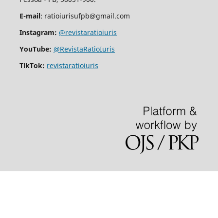
E-mail
: ratioiurisufpb@gmail.com
Instagram:
@revistaratioiuris
YouTube:
@RevistaRatioIuris
TikTok:
revistaratioiuris