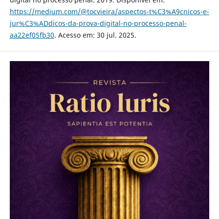
https://medium.com/@tocvieira/aspectos-t%C3%A9cnicos-e-
jur%C3%ADdicos-da-prova-digital-no-processo-penal-
aa22ef05fb30
. Acesso em: 30 jul. 2025.