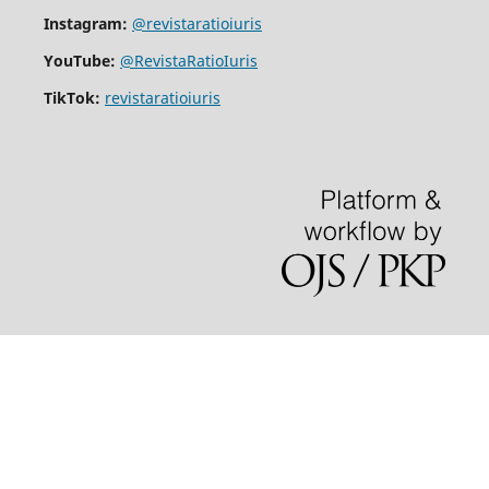
Instagram:
@revistaratioiuris
YouTube:
@RevistaRatioIuris
TikTok:
revistaratioiuris