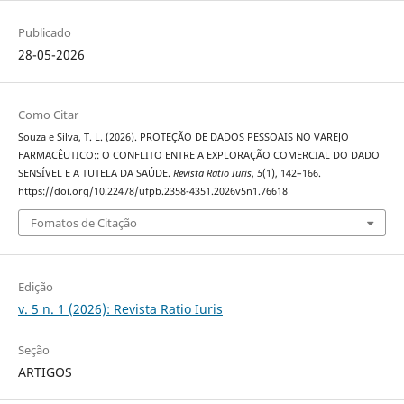
Publicado
28-05-2026
Como Citar
Souza e Silva, T. L. (2026). PROTEÇÃO DE DADOS PESSOAIS NO VAREJO
FARMACÊUTICO:: O CONFLITO ENTRE A EXPLORAÇÃO COMERCIAL DO DADO
SENSÍVEL E A TUTELA DA SAÚDE.
Revista Ratio Iuris
,
5
(1), 142–166.
https://doi.org/10.22478/ufpb.2358-4351.2026v5n1.76618
Fomatos de Citação
Edição
v. 5 n. 1 (2026): Revista Ratio Iuris
Seção
ARTIGOS