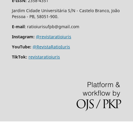
E-ISSN:
2358-4351
Jardim Cidade Universitária S/N - Castelo Branco, João
Pessoa - PB, 58051-900.
E-mail
: ratioiurisufpb@gmail.com
Instagram:
@revistaratioiuris
YouTube:
@RevistaRatioIuris
TikTok:
revistaratioiuris