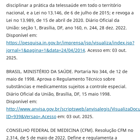
disciplinar a prática da telessaúde em todo o território
nacional, e a Lei no 13.146, de 6 de julho de 2015; e revoga a
Lei no 13.989, de 15 de abril de 2020. Diário Oficial da
União: seção 1, Brasília, DF, ano 160, n. 244, 28 dez. 2022.
Disponível em:
https://pesquisa.in.gov.br/imprensa/jsp/visualiza/index.jsp?
jornal=1&pagina=1&data=24/04/2014
. Acesso em: 03 out.
2025.
BRASIL. MINISTÉRIO DA SAÚDE. Portaria No 344, de 12 de
maio de 1998. Aprova o Regulamento Técnico sobre
substâncias e medicamentos sujeitos a controle especial.
Diário Oficial da União, Brasília, DF, 15 maio 1998.
Disponível em:
http://www.anvisa.gov.br/scriptsweb/anvisalegis/VisualizaDo
ID=939&Versao=.Acesso
em: 03 out. 2025.
CONSELHO FEDERAL DE MEDICINA (CFM). Resolução CFM no
2.314, de 5 de maio de 2022. Define e regulamenta a