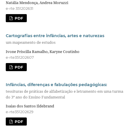
Natália Mendonça, Andrea Moruzzi
e-rte 351202631
PDF
Cartografias entre infâncias, artes e naturezas
um mapeamento de estudos
Ivone Priscilla Ramalho, Karyne Coutinho
e-rte351202607
PDF
Infâncias, diferenças e fabulações pedagógicas:
tessituras de práticas de alfabetização e letramento em uma turma
do 3º ano do Ensino Fundamental
Isaias dos Santos Ildebrand
e-rte351202629
PDF