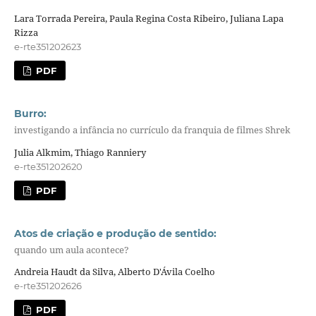
Lara Torrada Pereira, Paula Regina Costa Ribeiro, Juliana Lapa
Rizza
e-rte351202623
PDF
Burro:
investigando a infância no currículo da franquia de filmes Shrek
Julia Alkmim, Thiago Ranniery
e-rte351202620
PDF
Atos de criação e produção de sentido:
quando um aula acontece?
Andreia Haudt da Silva, Alberto D'Ávila Coelho
e-rte351202626
PDF