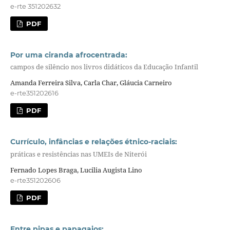
e-rte 351202632
PDF
Por uma ciranda afrocentrada:
campos de silêncio nos livros didáticos da Educação Infantil
Amanda Ferreira Silva, Carla Char, Gláucia Carneiro
e-rte351202616
PDF
Currículo, infâncias e relações étnico-raciais:
práticas e resistências nas UMEIs de Niterói
Fernado Lopes Braga, Lucilia Augista Lino
e-rte351202606
PDF
Entre pipas e papagaios: