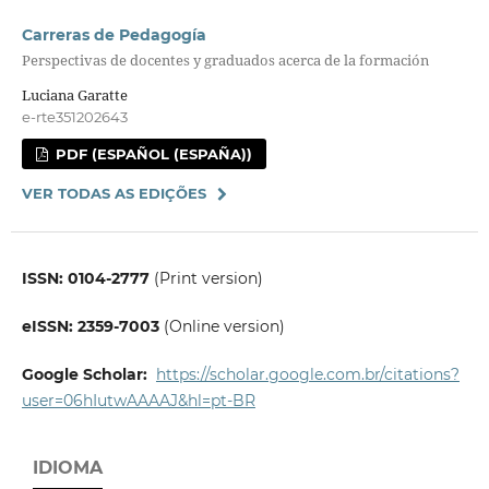
Carreras de Pedagogía
Perspectivas de docentes y graduados acerca de la formación
Luciana Garatte
e-rte351202643
PDF (ESPAÑOL (ESPAÑA))
VER TODAS AS EDIÇÕES
ISSN: 0104-2777
(Print version)
eISSN: 2359-7003
(Online version)
Google Scholar:
https://scholar.google.com.br/citations?
user=06
hIutwAAAAJ&hl=pt-BR
IDIOMA