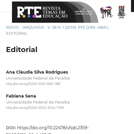
INÍCIO
/
ARQUIVOS
/
V. 28 N. 1 (2019): RTE (JAN.-ABR.)
/
EDITORIAL
Editorial
Ana Cláudia Silva Rodrigues
Universidade Federal da Paraíba
http://orcid.org/0000-0001-6621-1861
Fabiana Sena
Universidade Federal da Paraíba
http://orcid.org/0000-0002-3340-7769
DOI:
https://doi.org/10.22478/ufpb.2359-