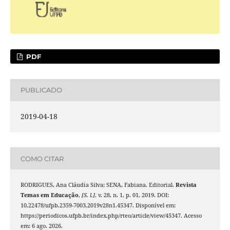
PDF
PUBLICADO
2019-04-18
COMO CITAR
RODRIGUES, Ana Cláudia Silva; SENA, Fabiana. Editorial.
Revista
Temas em Educação
,
[S. l.]
, v. 28, n. 1, p. 01, 2019. DOI:
10.22478/ufpb.2359-7003.2019v28n1.45347. Disponível em:
https://periodicos.ufpb.br/index.php/rteo/article/view/45347. Acesso
em: 6 ago. 2026.