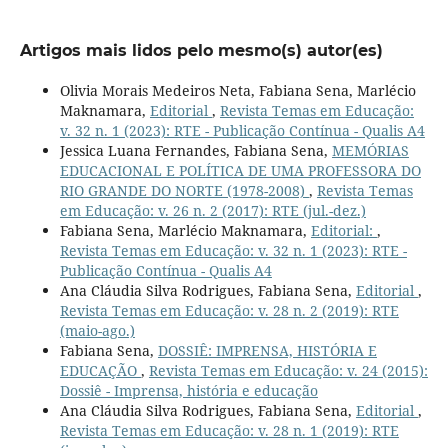
Artigos mais lidos pelo mesmo(s) autor(es)
Olivia Morais Medeiros Neta, Fabiana Sena, Marlécio
Maknamara,
Editorial
,
Revista Temas em Educação:
v. 32 n. 1 (2023): RTE - Publicação Contínua - Qualis A4
Jessica Luana Fernandes, Fabiana Sena,
MEMÓRIAS
EDUCACIONAL E POLÍTICA DE UMA PROFESSORA DO
RIO GRANDE DO NORTE (1978-2008)
,
Revista Temas
em Educação: v. 26 n. 2 (2017): RTE (jul.-dez.)
Fabiana Sena, Marlécio Maknamara,
Editorial:
,
Revista Temas em Educação: v. 32 n. 1 (2023): RTE -
Publicação Contínua - Qualis A4
Ana Cláudia Silva Rodrigues, Fabiana Sena,
Editorial
,
Revista Temas em Educação: v. 28 n. 2 (2019): RTE
(maio-ago.)
Fabiana Sena,
DOSSIÊ: IMPRENSA, HISTÓRIA E
EDUCAÇÃO
,
Revista Temas em Educação: v. 24 (2015):
Dossiê - Imprensa, história e educação
Ana Cláudia Silva Rodrigues, Fabiana Sena,
Editorial
,
Revista Temas em Educação: v. 28 n. 1 (2019): RTE