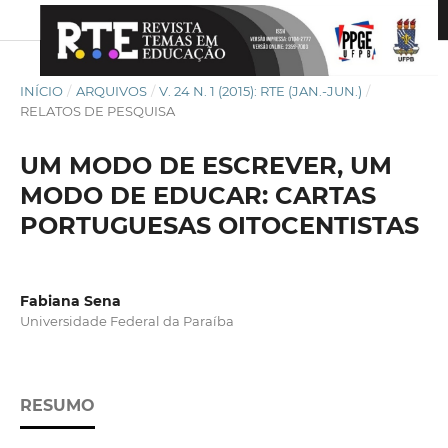
INÍCIO
/
ARQUIVOS
/
V. 24 N. 1 (2015): RTE (JAN.-JUN.)
/
RELATOS DE PESQUISA
UM MODO DE ESCREVER, UM
MODO DE EDUCAR: CARTAS
PORTUGUESAS OITOCENTISTAS
Fabiana Sena
Universidade Federal da Paraíba
RESUMO