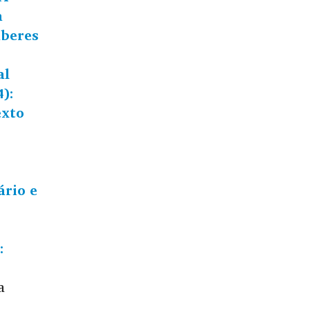
a
aberes
al
):
exto
rio e
:
a