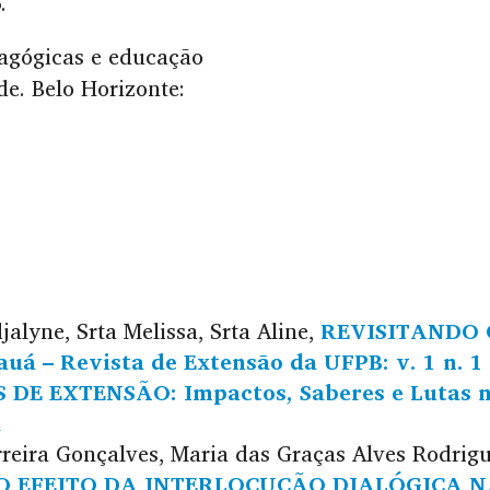
.
dagógicas e educação
de. Belo Horizonte:
jalyne, Srta Melissa, Srta Aline,
REVISITANDO 
uá – Revista de Extensão da UFPB: v. 1 n. 1
 DE EXTENSÃO: Impactos, Saberes e Lutas 
l
rreira Gonçalves, Maria das Graças Alves Rodrig
O EFEITO DA INTERLOCUÇÃO DIALÓGICA 