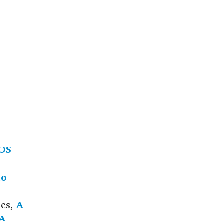
OS
no
ues,
A
NA