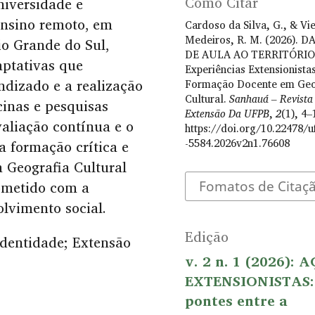
Como Citar
niversidade e
ensino remoto, em
Cardoso da Silva, G., & Vie
Medeiros, R. M. (2026). D
io Grande do Sul,
DE AULA AO TERRITÓRIO
ptativas que
Experiências Extensionista
ndizado e a realização
Formação Docente em Geo
Cultural.
Sanhauá – Revista
cinas e pesquisas
Extensão Da UFPB
,
2
(1), 4–
valiação contínua e o
https://doi.org/10.22478/u
-5584.2026v2n1.76608
a formação crítica e
 Geografia Cultural
metido com a
Fomatos de Citaç
olvimento social.
Edição
 Identidade; Extensão
v. 2 n. 1 (2026): 
EXTENSIONISTAS:
pontes entre a