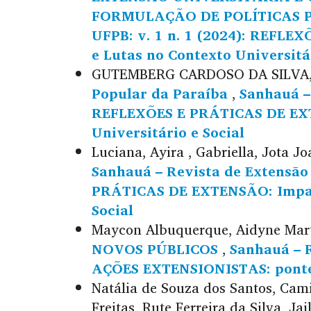
FORMULAÇÃO DE POLÍTICAS 
UFPB: v. 1 n. 1 (2024): REFL
e Lutas no Contexto Universitár
GUTEMBERG CARDOSO DA SILVA,
Popular da Paraíba
,
Sanhauá – 
REFLEXÕES E PRÁTICAS DE EXTE
Universitário e Social
Luciana, Ayira , Gabriella, Jota J
Sanhauá – Revista de Extensão 
PRÁTICAS DE EXTENSÃO: Impact
Social
Maycon Albuquerque, Aidyne Mar
NOVOS PÚBLICOS
,
Sanhauá – R
AÇÕES EXTENSIONISTAS: pontes
Natália de Souza dos Santos, Cami
Freitas, Rute Ferreira da Silva, Ja