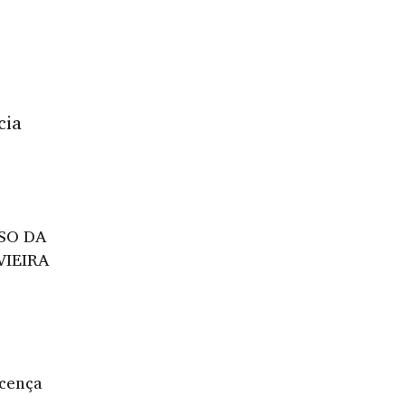
cia
SO DA
VIEIRA
icença