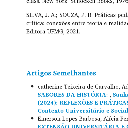
class. New York: Schocken Books, 1976
SILVA, J. A.; SOUZA, P. R. Práticas pe
crítica: conexões entre teoria e realida
Editora UFMG, 2021.
Artigos Semelhantes
catherine Teixeira de Carvalho, Ad
SABORES DA HISTÓRIA:
,
Sanha
(2024): REFLEXÕES E PRÁTICAS
Contexto Universitário e Socia
Emerson Lopes Barbosa, Alícia Fe
EXTENSÃO UNIVERSITÁRIA E 