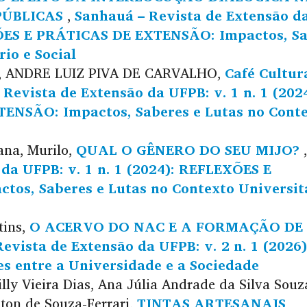
PÚBLICAS
,
Sanhauá – Revista de Extensão d
EXÕES E PRÁTICAS DE EXTENSÃO: Impactos, S
io e Social
 ANDRE LUIZ PIVA DE CARVALHO,
Café Cultur
Revista de Extensão da UFPB: v. 1 n. 1 (2024
NSÃO: Impactos, Saberes e Lutas no Cont
oana, Murilo,
QUAL O GÊNERO DO SEU MIJO?
,
da UFPB: v. 1 n. 1 (2024): REFLEXÕES E
os, Saberes e Lutas no Contexto Universitá
tins,
O ACERVO DO NAC E A FORMAÇÃO DE
evista de Extensão da UFPB: v. 2 n. 1 (2026)
 entre a Universidade e a Sociedade
lly Vieira Dias, Ana Júlia Andrade da Silva Souz
ilton de Souza-Ferrari,
TINTAS ARTESANAIS