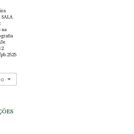
ira
A SALA
:
s na
grafia
 De
12.
fpb.2525
ão
AÇÕES