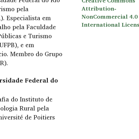
Creative Commons
rismo pela
Attribution-
NonCommercial 4.0
). Especialista em
International Licen
alho pela Faculdade
úblicas e Turismo
(UFPB), e em
ácio. Membro do Grupo
R).
rsidade Federal do
ia do Instituto de
ologia Rural pela
versité de Poitiers