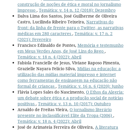
construção de noções de ética e moral no jornalismo
impresso
,
Temática: v. 14 n. 12 (2018): Dezembro
Dalva Lima dos Santos, José Guilherme de Oliveira
Castro, Lucilinda Ribeiro Teixeira,
Narrativas do
front: da linha de frente para o Twitter, as narrativas
médicas em 280 caracteres
,
Temática: v. 17 n. 2
(2021): Fevereiro
Francisco Edinaldo de Pontes,
Memória e testemunho
em Meus Verdes Anos, de José Lins do Rego
,
Temática: v. 18 n. 4 (2022): Abril
Fabíola Francielle de Jesus, Viviane Raposo Pimenta,
Grazielle Nayara Felício Silva,
Mídias na educação: a
utilização das mídias material impresso e internet
como ferramentas de ensinagem na educação não
formal de crianças
,
Temática: v. 16 n. 6 (2020): Junho
Flávia Lopes Sales do Nascimento,
O Ethos da Alegria:
um debate sobre ética e a produção social de notícias
positivas
,
Temática: v. 13 n. 10 (2017): Outubro
Arnaldo de Freitas Vieira,
O jornalismo literário
presente no inclassificável Elite da Tropa (2006)
,
Temática: v. 18 n. 4 (2022): Abril
José de Arimateia Ferreira de Oliveira,
A literatura