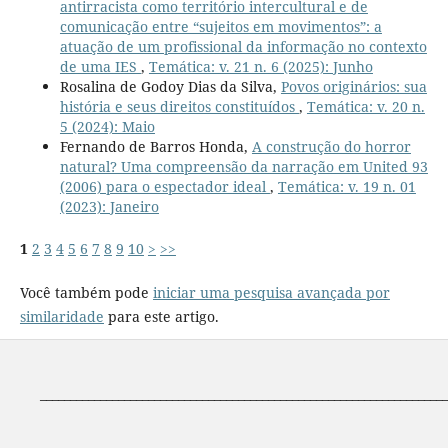
antirracista como território intercultural e de
comunicação entre “sujeitos em movimentos”: a
atuação de um profissional da informação no contexto
de uma IES
,
Temática: v. 21 n. 6 (2025): Junho
Rosalina de Godoy Dias da Silva,
Povos originários: sua
história e seus direitos constituídos
,
Temática: v. 20 n.
5 (2024): Maio
Fernando de Barros Honda,
A construção do horror
natural? Uma compreensão da narração em United 93
(2006) para o espectador ideal
,
Temática: v. 19 n. 01
(2023): Janeiro
1
2
3
4
5
6
7
8
9
10
>
>>
Você também pode
iniciar uma pesquisa avançada por
similaridade
para este artigo.
____________________________________________________________________