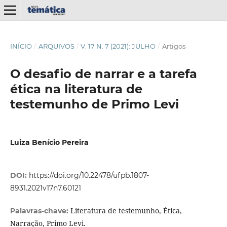
INÍCIO
/
ARQUIVOS
/
V. 17 N. 7 (2021): JULHO
/
Artigos
O desafio de narrar e a tarefa
ética na literatura de
testemunho de Primo Levi
Luiza Benício Pereira
DOI:
https://doi.org/10.22478/ufpb.1807-
8931.2021v17n7.60121
Literatura de testemunho, Ética,
Palavras-chave:
Narração, Primo Levi.