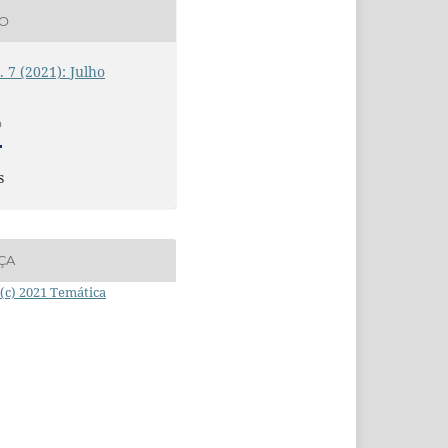
ÃO
. 7 (2021): Julho
O
s
ÇA
(c) 2021 Temática