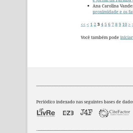
Ana Carolina Vander
proximidade e os fa
<<
<
1
2
3
4
5
6
7
8
9
10
>
Você também pode
inicia
______________________________________________________
Periódico indexado nas seguintes bases de dado
_
_____________________________________________________