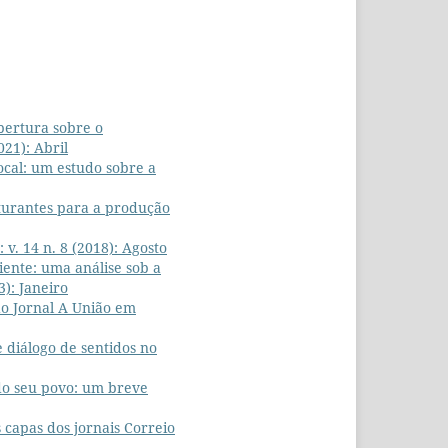
bertura sobre o
021): Abril
ocal: um estudo sobre a
turantes para a produção
 v. 14 n. 8 (2018): Agosto
ente: uma análise sob a
3): Janeiro
do Jornal A União em
 diálogo de sentidos no
do seu povo: um breve
 capas dos jornais Correio