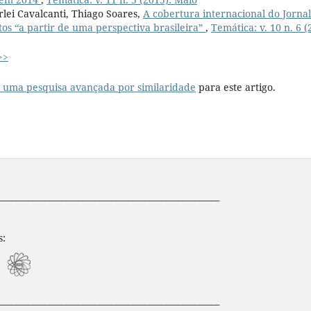
lei Cavalcanti, Thiago Soares,
A cobertura internacional do Jornal
tos “a partir de uma perspectiva brasileira”
,
Temática: v. 10 n. 6 
>>
r uma pesquisa avançada por similaridade
para este artigo.
_____________________________________________________
s:
_____________________________________________________