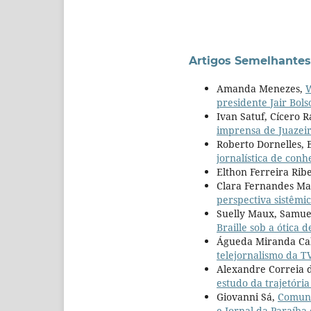
Artigos Semelhantes
Amanda Menezes,
W
presidente Jair Bol
Ivan Satuf, Cícero R
imprensa de Juazei
Roberto Dornelles, 
jornalística de co
Elthon Ferreira Rib
Clara Fernandes Ma
perspectiva sistêmi
Suelly Maux, Samue
Braille sob a ótica d
Águeda Miranda Cabr
telejornalismo da TV
Alexandre Correia 
estudo da trajetóri
Giovanni Sá,
Comunic
e Jornal da Paraíb