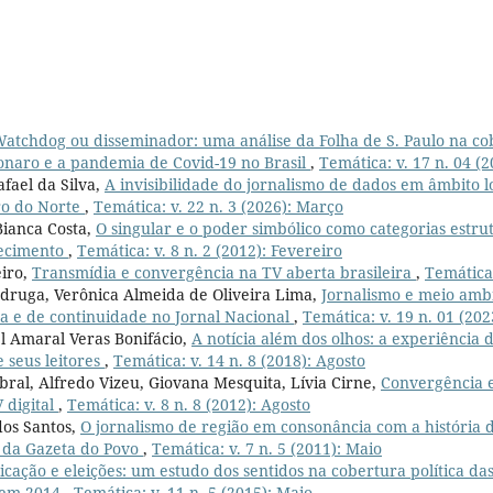
atchdog ou disseminador: uma análise da Folha de S. Paulo na co
sonaro e a pandemia de Covid-19 no Brasil
,
Temática: v. 17 n. 04 (2
afael da Silva,
A invisibilidade do jornalismo de dados em âmbito l
ro do Norte
,
Temática: v. 22 n. 3 (2026): Março
Bianca Costa,
O singular e o poder simbólico como categorias estru
nhecimento
,
Temática: v. 8 n. 2 (2012): Fevereiro
eiro,
Transmídia e convergência na TV aberta brasileira
,
Temática:
druga, Verônica Almeida de Oliveira Lima,
Jornalismo e meio ambi
ca e de continuidade no Jornal Nacional
,
Temática: v. 19 n. 01 (202
l Amaral Veras Bonifácio,
A notícia além dos olhos: a experiência 
e seus leitores
,
Temática: v. 14 n. 8 (2018): Agosto
al, Alfredo Vizeu, Giovana Mesquita, Lívia Cirne,
Convergência e
 digital
,
Temática: v. 8 n. 8 (2012): Agosto
dos Santos,
O jornalismo de região em consonância com a história 
a da Gazeta do Povo
,
Temática: v. 7 n. 5 (2011): Maio
ação e eleições: um estudo dos sentidos na cobertura política das
a em 2014
,
Temática: v. 11 n. 5 (2015): Maio