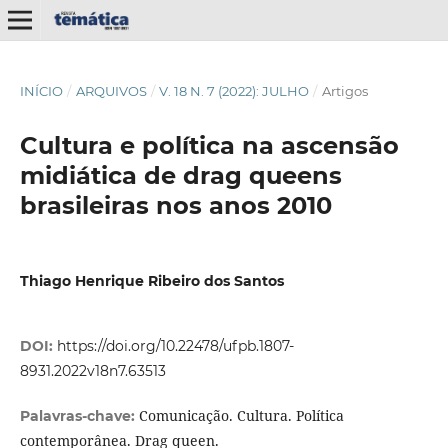
INÍCIO
/
ARQUIVOS
/
V. 18 N. 7 (2022): JULHO
/
Artigos
Cultura e política na ascensão
midiática de drag queens
brasileiras nos anos 2010
Thiago Henrique Ribeiro dos Santos
DOI:
https://doi.org/10.22478/ufpb.1807-
8931.2022v18n7.63513
Comunicação. Cultura. Política
Palavras-chave:
contemporânea. Drag queen.