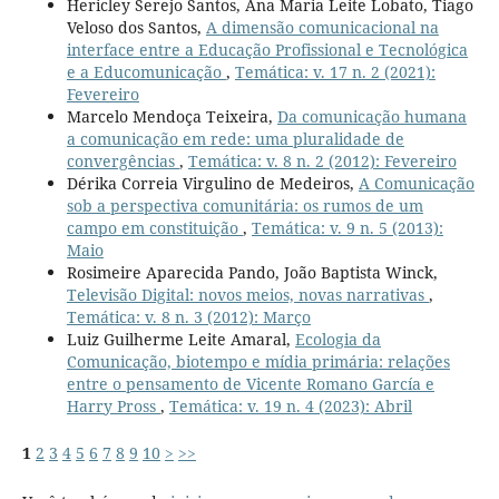
Hericley Serejo Santos, Ana Maria Leite Lobato, Tiago
Veloso dos Santos,
A dimensão comunicacional na
interface entre a Educação Profissional e Tecnológica
e a Educomunicação
,
Temática: v. 17 n. 2 (2021):
Fevereiro
Marcelo Mendoça Teixeira,
Da comunicação humana
a comunicação em rede: uma pluralidade de
convergências
,
Temática: v. 8 n. 2 (2012): Fevereiro
Dérika Correia Virgulino de Medeiros,
A Comunicação
sob a perspectiva comunitária: os rumos de um
campo em constituição
,
Temática: v. 9 n. 5 (2013):
Maio
Rosimeire Aparecida Pando, João Baptista Winck,
Televisão Digital: novos meios, novas narrativas
,
Temática: v. 8 n. 3 (2012): Março
Luiz Guilherme Leite Amaral,
Ecologia da
Comunicação, biotempo e mídia primária: relações
entre o pensamento de Vicente Romano García e
Harry Pross
,
Temática: v. 19 n. 4 (2023): Abril
1
2
3
4
5
6
7
8
9
10
>
>>