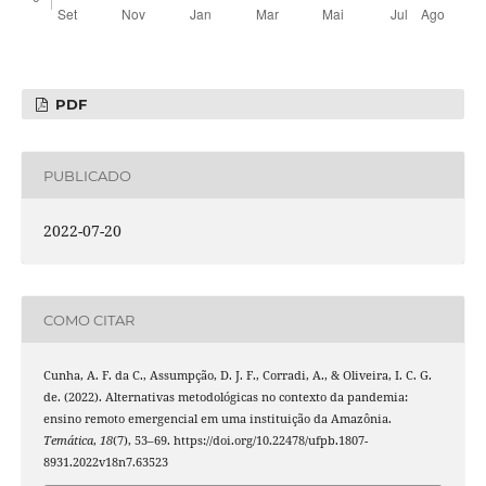
PDF
PUBLICADO
2022-07-20
COMO CITAR
Cunha, A. F. da C., Assumpção, D. J. F., Corradi, A., & Oliveira, I. C. G.
de. (2022). Alternativas metodológicas no contexto da pandemia:
ensino remoto emergencial em uma instituição da Amazônia.
Temática
,
18
(7), 53–69. https://doi.org/10.22478/ufpb.1807-
8931.2022v18n7.63523