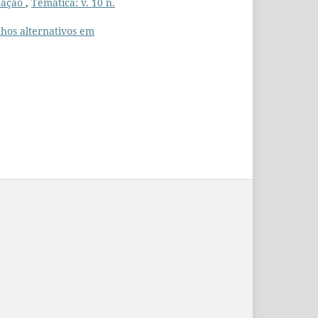
cação
,
Temática: v. 10 n.
nhos alternativos em