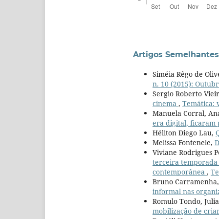
Artigos Semelhantes
Siméia Rêgo de Oliv
n. 10 (2015): Outub
Sergio Roberto Viei
cinema
,
Temática: v
Manuela Corral, An
era digital, ficara
Héliton Diego Lau,
Melissa Fontenele,
D
Viviane Rodrigues P
terceira temporada
contemporânea
,
Te
Bruno Carramenha, 
informal nas organ
Romulo Tondo, Juli
mobilização de cria