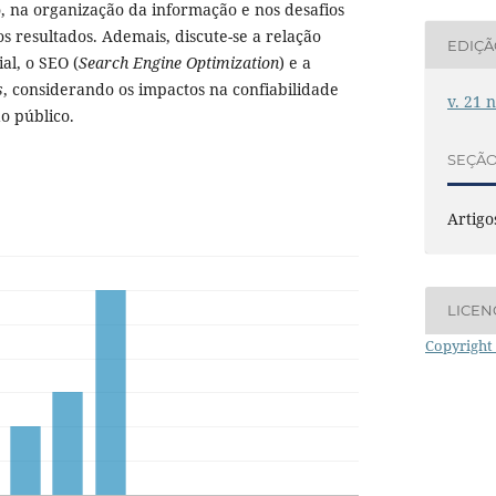
, na organização da informação e nos desafios
s resultados. Ademais, discute-se a relação
EDIÇ
ial, o SEO (
Search Engine Optimization
) e a
s
, considerando os impactos na confiabilidade
v. 21 
o público.
SEÇÃ
Artigo
LICEN
Copyright 