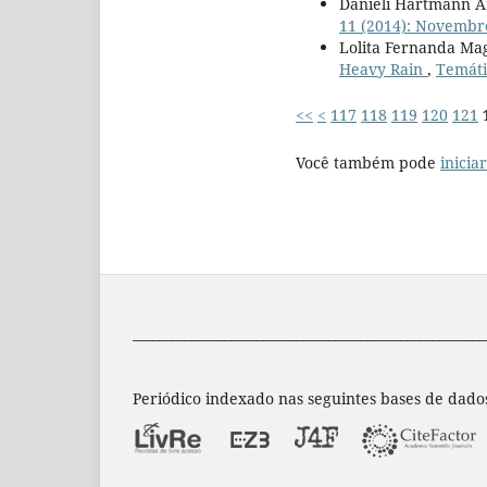
Daniéli Hartmann A
11 (2014): Novembr
Lolita Fernanda Ma
Heavy Rain
,
Temáti
<<
<
117
118
119
120
121
Você também pode
inicia
______________________________________________________
Periódico indexado nas seguintes bases de dado