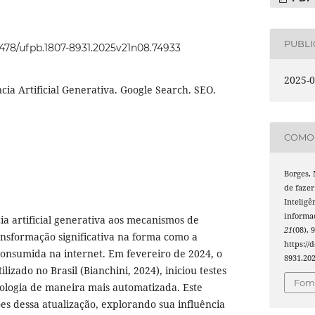
PUBL
22478/ufpb.1807-8931.2025v21n08.74933
2025-0
ncia Artificial Generativa. Google Search. SEO.
COMO 
Borges, 
de fazer
Inteligê
informa
ia artificial generativa aos mecanismos de
21
(08), 
nsformação significativa na forma como a
https://
onsumida na internet. Em fevereiro de 2024, o
8931.20
lizado no Brasil (Bianchini, 2024), iniciou testes
Foma
ologia de maneira mais automatizada. Este
ões dessa atualização, explorando sua influência