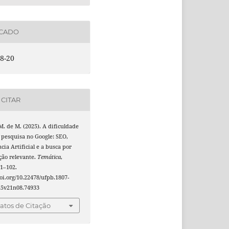
ICADO
8-20
CITAR
M. de M. (2025). A dificuldade
 pesquisa no Google: SEO,
ncia Artificial e a busca por
ção relevante.
Temática
,
91–102.
doi.org/10.22478/ufpb.1807-
25v21n08.74933
tos de Citação