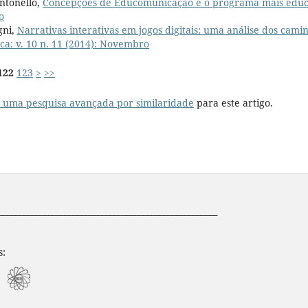
ntonello,
Concepções de Educomunicação e o programa mais edu
o
gni,
Narrativas interativas em jogos digitais: uma análise dos cami
ca: v. 10 n. 11 (2014): Novembro
122
123
>
>>
r uma pesquisa avançada por similaridade
para este artigo.
_____________________________________________________
s: