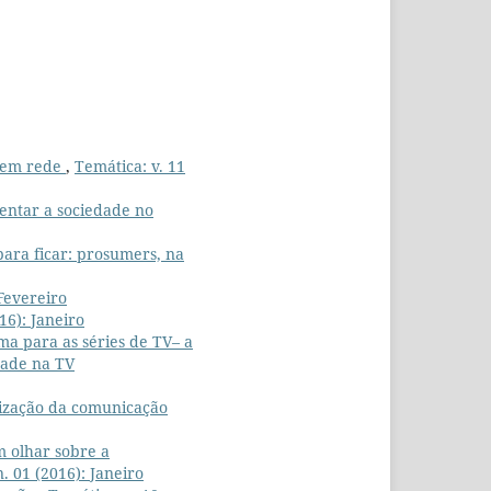
o em rede
,
Temática: v. 11
sentar a sociedade no
ra ficar: prosumers, na
 Fevereiro
16): Janeiro
a para as séries de TV– a
dade na TV
ização da comunicação
m olhar sobre a
n. 01 (2016): Janeiro