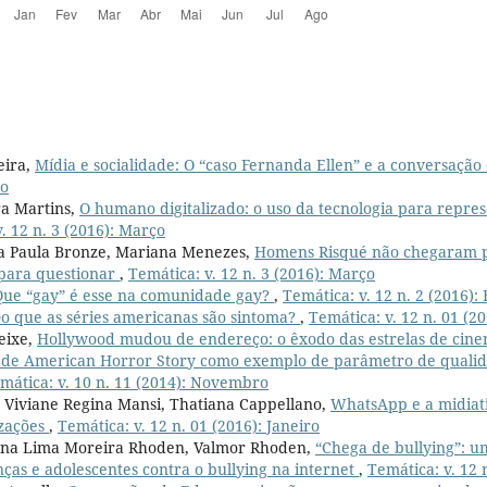
eira,
Mídia e socialidade: O “caso Fernanda Ellen” e a conversaçã
ro
ra Martins,
O humano digitalizado: o uso da tecnologia para repre
. 12 n. 3 (2016): Março
a Paula Bronze, Mariana Menezes,
Homens Risqué não chegaram pa
m para questionar
,
Temática: v. 12 n. 3 (2016): Março
Que “gay” é esse na comunidade gay?
,
Temática: v. 12 n. 2 (2016):
o que as séries americanas são sintoma?
,
Temática: v. 12 n. 01 (20
eixe,
Hollywood mudou de endereço: o êxodo das estrelas de cinem
 de American Horror Story como exemplo de parâmetro de quali
mática: v. 10 n. 11 (2014): Novembro
Viviane Regina Mansi, Thatiana Cappellano,
WhatsApp e a midiat
izações
,
Temática: v. 12 n. 01 (2016): Janeiro
ana Lima Moreira Rhoden, Valmor Rhoden,
“Chega de bullying”: u
nças e adolescentes contra o bullying na internet
,
Temática: v. 12 