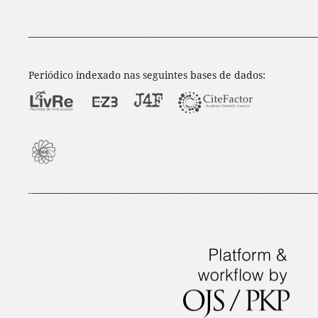
____________________________________________________________________
Periódico indexado nas seguintes bases de dados:
_
___________________________________________________________________