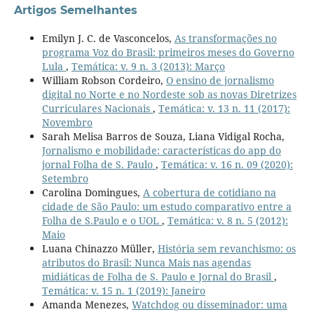
Artigos Semelhantes
Emilyn J. C. de Vasconcelos,
As transformações no
programa Voz do Brasil: primeiros meses do Governo
Lula
,
Temática: v. 9 n. 3 (2013): Março
William Robson Cordeiro,
O ensino de jornalismo
digital no Norte e no Nordeste sob as novas Diretrizes
Curriculares Nacionais
,
Temática: v. 13 n. 11 (2017):
Novembro
Sarah Melisa Barros de Souza, Liana Vidigal Rocha,
Jornalismo e mobilidade: características do app do
jornal Folha de S. Paulo
,
Temática: v. 16 n. 09 (2020):
Setembro
Carolina Domingues,
A cobertura de cotidiano na
cidade de São Paulo: um estudo comparativo entre a
Folha de S.Paulo e o UOL
,
Temática: v. 8 n. 5 (2012):
Maio
Luana Chinazzo Müller,
História sem revanchismo: os
atributos do Brasil: Nunca Mais nas agendas
midiáticas de Folha de S. Paulo e Jornal do Brasil
,
Temática: v. 15 n. 1 (2019): Janeiro
Amanda Menezes,
Watchdog ou disseminador: uma