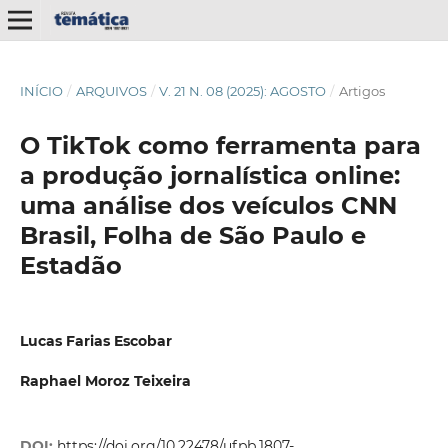
INÍCIO
/
ARQUIVOS
/
V. 21 N. 08 (2025): AGOSTO
/
Artigos
O TikTok como ferramenta para
a produção jornalística online:
uma análise dos veículos CNN
Brasil, Folha de São Paulo e
Estadão
Lucas Farias Escobar
Raphael Moroz Teixeira
DOI:
https://doi.org/10.22478/ufpb.1807-