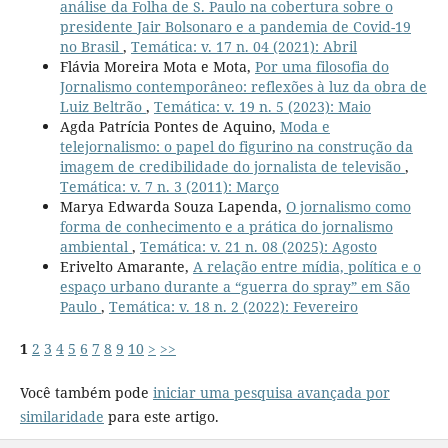
análise da Folha de S. Paulo na cobertura sobre o
presidente Jair Bolsonaro e a pandemia de Covid-19
no Brasil
,
Temática: v. 17 n. 04 (2021): Abril
Flávia Moreira Mota e Mota,
Por uma filosofia do
Jornalismo contemporâneo: reflexões à luz da obra de
Luiz Beltrão
,
Temática: v. 19 n. 5 (2023): Maio
Agda Patrícia Pontes de Aquino,
Moda e
telejornalismo: o papel do figurino na construção da
imagem de credibilidade do jornalista de televisão
,
Temática: v. 7 n. 3 (2011): Março
Marya Edwarda Souza Lapenda,
O jornalismo como
forma de conhecimento e a prática do jornalismo
ambiental
,
Temática: v. 21 n. 08 (2025): Agosto
Erivelto Amarante,
A relação entre mídia, política e o
espaço urbano durante a “guerra do spray” em São
Paulo
,
Temática: v. 18 n. 2 (2022): Fevereiro
1
2
3
4
5
6
7
8
9
10
>
>>
Você também pode
iniciar uma pesquisa avançada por
similaridade
para este artigo.