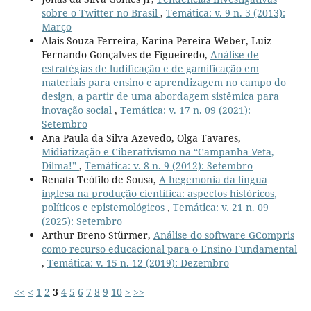
sobre o Twitter no Brasil
,
Temática: v. 9 n. 3 (2013):
Março
Alais Souza Ferreira, Karina Pereira Weber, Luiz
Fernando Gonçalves de Figueiredo,
Análise de
estratégias de ludificação e de gamificação em
materiais para ensino e aprendizagem no campo do
design, a partir de uma abordagem sistêmica para
inovação social
,
Temática: v. 17 n. 09 (2021):
Setembro
Ana Paula da Silva Azevedo, Olga Tavares,
Midiatização e Ciberativismo na “Campanha Veta,
Dilma!”
,
Temática: v. 8 n. 9 (2012): Setembro
Renata Teófilo de Sousa,
A hegemonia da língua
inglesa na produção científica: aspectos históricos,
políticos e epistemológicos
,
Temática: v. 21 n. 09
(2025): Setembro
Arthur Breno Stürmer,
Análise do software GCompris
como recurso educacional para o Ensino Fundamental
,
Temática: v. 15 n. 12 (2019): Dezembro
<<
<
1
2
3
4
5
6
7
8
9
10
>
>>