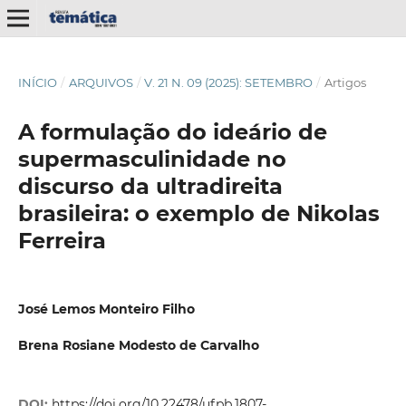
INÍCIO
/
ARQUIVOS
/
V. 21 N. 09 (2025): SETEMBRO
/
Artigos
A formulação do ideário de
supermasculinidade no
discurso da ultradireita
brasileira: o exemplo de Nikolas
Ferreira
José Lemos Monteiro Filho
Brena Rosiane Modesto de Carvalho
DOI:
https://doi.org/10.22478/ufpb.1807-