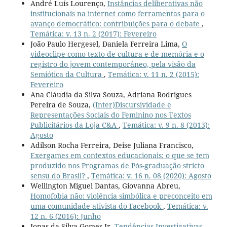
André Luís Lourenço,
Instâncias deliberativas não
institucionais na internet como ferramentas para o
avanço democrático: contribuições para o debate
,
Temática: v. 13 n. 2 (2017): Fevereiro
João Paulo Hergesel, Daniela Ferreira Lima,
O
videoclipe como texto de cultura e de memória e o
registro do jovem contemporâneo, pela visão da
Semiótica da Cultura
,
Temática: v. 11 n. 2 (2015):
Fevereiro
Ana Cláudia da Silva Souza, Adriana Rodrigues
Pereira de Souza,
(Inter)Discursividade e
Representações Sociais do Feminino nos Textos
Publicitários da Loja C&A
,
Temática: v. 9 n. 8 (2013):
Agosto
Adilson Rocha Ferreira, Deise Juliana Francisco,
Exergames em contextos educacionais: o que se tem
produzido nos Programas de Pós-graduação stricto
sensu do Brasil?
,
Temática: v. 16 n. 08 (2020): Agosto
Wellington Miguel Dantas, Giovanna Abreu,
Homofobia não: violência simbólica e preconceito em
uma comunidade ativista do Facebook
,
Temática: v.
12 n. 6 (2016): Junho
Jonas da Silva Gomes Jr,
Tendências Investigativas