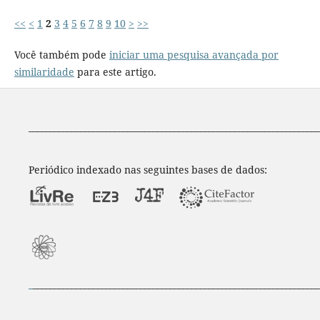
<<
<
1
2
3
4
5
6
7
8
9
10
>
>>
Você também pode
iniciar uma pesquisa avançada por
similaridade
para este artigo.
____________________________________________________________________
Periódico indexado nas seguintes bases de dados:
_
___________________________________________________________________