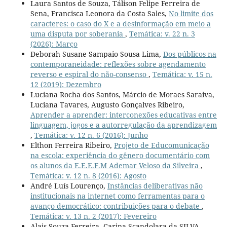
Laura Santos de Souza, Tálison Felipe Ferreira de
Sena, Francisca Leonora da Costa Sales,
No limite dos
caracteres: o caso do X e a desinformação em meio a
uma disputa por soberania
,
Temática: v. 22 n. 3
(2026): Março
Deborah Susane Sampaio Sousa Lima,
Dos públicos na
contemporaneidade: reflexões sobre agendamento
reverso e espiral do não-consenso
,
Temática: v. 15 n.
12 (2019): Dezembro
Luciana Rocha dos Santos, Márcio de Moraes Saraiva,
Luciana Tavares, Augusto Gonçalves Ribeiro,
Aprender a aprender: interconexões educativas entre
linguagem, jogos e a autorregulação da aprendizagem
,
Temática: v. 12 n. 6 (2016): Junho
Elthon Ferreira Ribeiro,
Projeto de Educomunicação
na escola: experiência do gênero documentário com
os alunos da E.E.E.F.M Ademar Veloso da Silveira
,
Temática: v. 12 n. 8 (2016): Agosto
André Luís Lourenço,
Instâncias deliberativas não
institucionais na internet como ferramentas para o
avanço democrático: contribuições para o debate
,
Temática: v. 13 n. 2 (2017): Fevereiro
Alais Souza Ferreira, Carina Scandolara da SILVA,