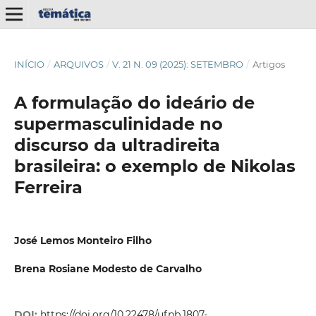
INÍCIO
/
ARQUIVOS
/
V. 21 N. 09 (2025): SETEMBRO
/
Artigos
A formulação do ideário de
supermasculinidade no
discurso da ultradireita
brasileira: o exemplo de Nikolas
Ferreira
José Lemos Monteiro Filho
Brena Rosiane Modesto de Carvalho
DOI:
https://doi.org/10.22478/ufpb.1807-