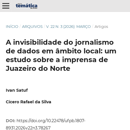
INÍCIO
/
ARQUIVOS
/
V. 22 N. 3 (2026): MARÇO
/
Artigos
A invisibilidade do jornalismo
de dados em âmbito local: um
estudo sobre a imprensa de
Juazeiro do Norte
Ivan Satuf
Cícero Rafael da Silva
DOI:
https://doi.org/10.22478/ufpb.1807-
8931.2026v22n3.78267