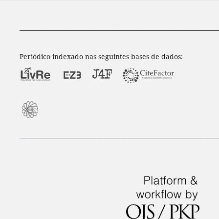
____________________________________________________________________
Periódico indexado nas seguintes bases de dados:
_
___________________________________________________________________