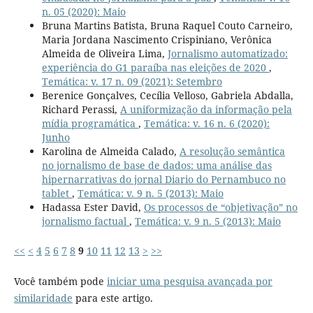
n. 05 (2020): Maio
Bruna Martins Batista, Bruna Raquel Couto Carneiro,
Maria Jordana Nascimento Crispiniano, Verônica
Almeida de Oliveira Lima,
Jornalismo automatizado:
experiência do G1 paraíba nas eleições de 2020
,
Temática: v. 17 n. 09 (2021): Setembro
Berenice Gonçalves, Cecília Velloso, Gabriela Abdalla,
Richard Perassi,
A uniformização da informação pela
mídia programática
,
Temática: v. 16 n. 6 (2020):
Junho
Karolina de Almeida Calado,
A resolução semântica
no jornalismo de base de dados: uma análise das
hipernarrativas do jornal Diario do Pernambuco no
tablet
,
Temática: v. 9 n. 5 (2013): Maio
Hadassa Ester David,
Os processos de “objetivação” no
jornalismo factual
,
Temática: v. 9 n. 5 (2013): Maio
<<
<
4
5
6
7
8
9
10
11
12
13
>
>>
Você também pode
iniciar uma pesquisa avançada por
similaridade
para este artigo.