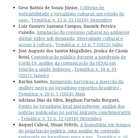
Geso Batista de Souza Júnior,
Critérios de
noticiabilidade e jornalismo cultural: um estudo de
caso
,
Temática: v. 15 n. 12 (2019): Dezembro
Luiz Gustavo Santana Campos, Daniele Pereira
Canedo,
Ampliação do consumo cultural no ambiente
digital: vídeo sob demanda, diversidade cultural e
acesso à cultura
,
Temática: v. 19 n. 7 (2023): Julho
José Augusto dos Santos Magalhães, Jessica de Cássia
Rossi,
Comunicação pública durante a pandemia de
Covid-19: análise da comunicação da SESAI em
relação a saúde indígena
,
Temática: v. 18 n. 01
(2022): Janeiro
Karina Santos,
Rompendo barreiras: a inserção da
mulher negra no jornalismo esportivo brasileiro
,
Temática: v. 20 n. 5 (2024): Maio
Adriana Dias da Silva, Regilson Furtado Borgues,
Fontes no jornalismo local maranhense: análise das
notícias publicadas no portal imirante.com/imperatriz
,
Temática: v. 12 n. 12 (2016): Dezembro
Raquel Cabral, Diuan Feltrin,
A homofobia em tempos
de polarização política: uma análise de conteúdo
embasada no Jornalismo para a paz
,
Temática: v. 16