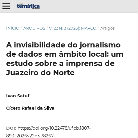
INÍCIO
/
ARQUIVOS
/
V. 22 N. 3 (2026): MARÇO
/
Artigos
A invisibilidade do jornalismo
de dados em âmbito local: um
estudo sobre a imprensa de
Juazeiro do Norte
Ivan Satuf
Cícero Rafael da Silva
DOI:
https://doi.org/10.22478/ufpb.1807-
8931.2026v22n3.78267