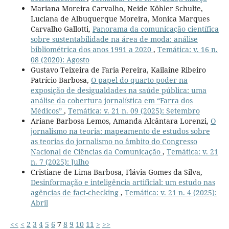
Mariana Moreira Carvalho, Neide Köhler Schulte,
Luciana de Albuquerque Moreira, Monica Marques
Carvalho Gallotti,
Panorama da comunicação científica
sobre sustentabilidade na área de moda: análise
bibliométrica dos anos 1991 a 2020
,
Temática: v. 16 n.
08 (2020): Agosto
Gustavo Teixeira de Faria Pereira, Kailaine Ribeiro
Patrício Barbosa,
O papel do quarto poder na
exposição de desigualdades na saúde pública: uma
análise da cobertura jornalística em “Farra dos
Médicos”
,
Temática: v. 21 n. 09 (2025): Setembro
Ariane Barbosa Lemos, Amanda Alcântara Lorenzi,
O
jornalismo na teoria: mapeamento de estudos sobre
as teorias do jornalismo no âmbito do Congresso
Nacional de Ciências da Comunicação
,
Temática: v. 21
n. 7 (2025): Julho
Cristiane de Lima Barbosa, Flávia Gomes da Silva,
Desinformação e inteligência artificial: um estudo nas
agências de fact-checking
,
Temática: v. 21 n. 4 (2025):
Abril
<<
<
2
3
4
5
6
7
8
9
10
11
>
>>