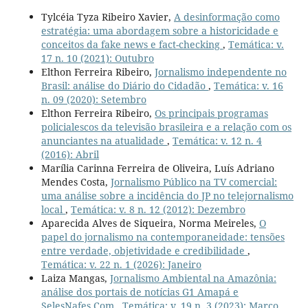
Tylcéia Tyza Ribeiro Xavier,
A desinformação como
estratégia: uma abordagem sobre a historicidade e
conceitos da fake news e fact-checking
,
Temática: v.
17 n. 10 (2021): Outubro
Elthon Ferreira Ribeiro,
Jornalismo independente no
Brasil: análise do Diário do Cidadão
,
Temática: v. 16
n. 09 (2020): Setembro
Elthon Ferreira Ribeiro,
Os principais programas
policialescos da televisão brasileira e a relação com os
anunciantes na atualidade
,
Temática: v. 12 n. 4
(2016): Abril
Marília Carinna Ferreira de Oliveira, Luís Adriano
Mendes Costa,
Jornalismo Público na TV comercial:
uma análise sobre a incidência do JP no telejornalismo
local
,
Temática: v. 8 n. 12 (2012): Dezembro
Aparecida Alves de Siqueira, Norma Meireles,
O
papel do jornalismo na contemporaneidade: tensões
entre verdade, objetividade e credibilidade
,
Temática: v. 22 n. 1 (2026): Janeiro
Laiza Mangas,
Jornalismo Ambiental na Amazônia:
análise dos portais de notícias G1 Amapá e
SelesNafes.Com
,
Temática: v. 19 n. 3 (2023): Março