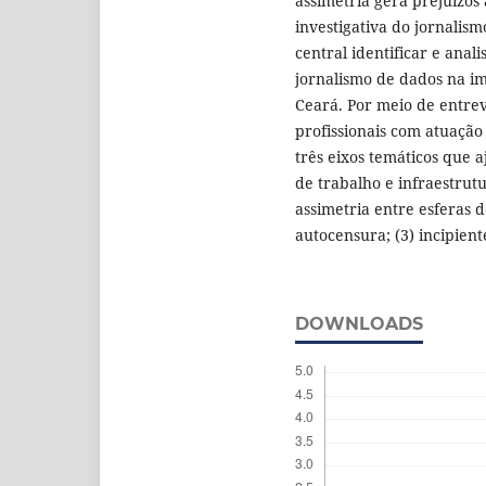
assimetria gera prejuízos
investigativa do jornalism
central identificar e anal
jornalismo de dados na im
Ceará. Por meio de entrev
profissionais com atuação
três eixos temáticos que
de trabalho e infraestrutu
assimetria entre esferas d
autocensura; (3) incipient
DOWNLOADS