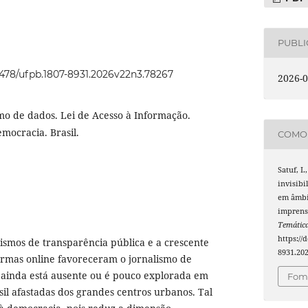
PUBL
22478/ufpb.1807-8931.2026v22n3.78267
2026-0
mo de dados. Lei de Acesso à Informação.
mocracia. Brasil.
COMO 
Satuf, I.
invisibi
em âmbit
imprensa
Temátic
https://
ismos de transparência pública e a crescente
8931.20
ormas online favoreceram o jornalismo de
a ainda está ausente ou é pouco explorada em
Foma
sil afastadas dos grandes centros urbanos. Tal