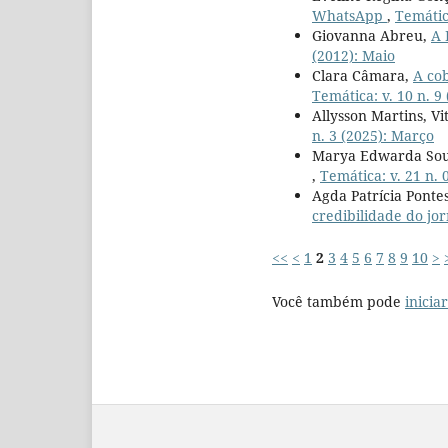
WhatsApp
,
Temátic
Giovanna Abreu,
A 
(2012): Maio
Clara Câmara,
A cob
Temática: v. 10 n. 9
Allysson Martins, Vi
n. 3 (2025): Março
Marya Edwarda So
,
Temática: v. 21 n. 
Agda Patrícia Ponte
credibilidade do jor
<<
<
1
2
3
4
5
6
7
8
9
10
>
Você também pode
inicia