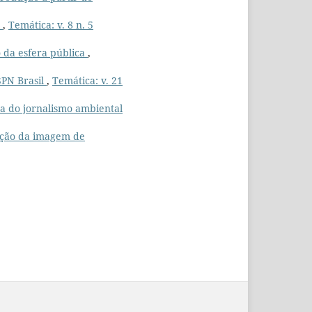
0
,
Temática: v. 8 n. 5
 da esfera pública
,
SPN Brasil
,
Temática: v. 21
a do jornalismo ambiental
rução da imagem de