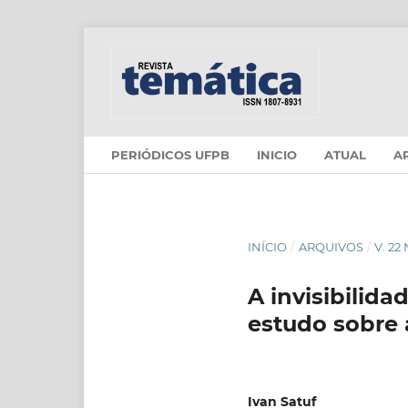
PERIÓDICOS UFPB
INICIO
ATUAL
A
INÍCIO
/
ARQUIVOS
/
V. 22
A invisibilid
estudo sobre 
Ivan Satuf