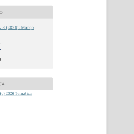
ÃO
n. 3 (2026): Março
O
s
ÇA
(c) 2026 Temática