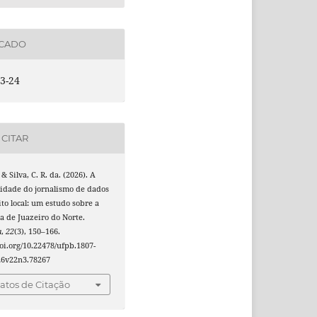
ICADO
3-24
CITAR
, & Silva, C. R. da. (2026). A
lidade do jornalismo de dados
o local: um estudo sobre a
 de Juazeiro do Norte.
a
,
22
(3), 150–166.
doi.org/10.22478/ufpb.1807-
26v22n3.78267
tos de Citação