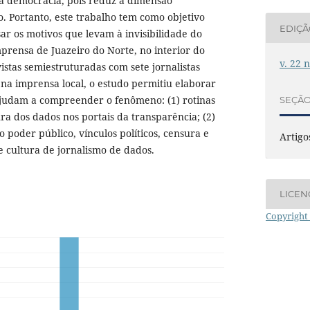
 à democracia, pois reduz a dimensão
o. Portanto, este trabalho tem como objetivo
EDIÇ
isar os motivos que levam à invisibilidade do
prensa de Juazeiro do Norte, no interior do
v. 22 
istas semiestruturadas com sete jornalistas
 na imprensa local, o estudo permitiu elaborar
 ajudam a compreender o fenômeno: (1) rotinas
SEÇÃ
ra dos dados nos portais da transparência; (2)
o poder público, vínculos políticos, censura e
Artigo
e cultura de jornalismo de dados.
LICEN
Copyright 