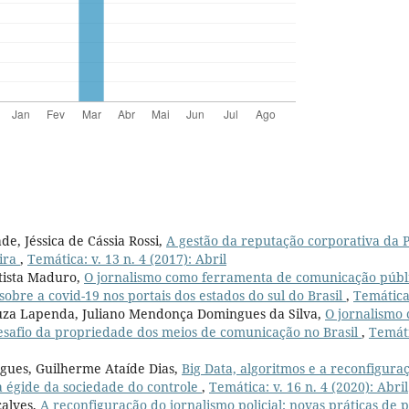
e, Jéssica de Cássia Rossi,
A gestão da reputação corporativa da 
eira
,
Temática: v. 13 n. 4 (2017): Abril
tista Maduro,
O jornalismo como ferramenta de comunicação públi
sobre a covid-19 nos portais dos estados do sul do Brasil
,
Temática:
za Lapenda, Juliano Mendonça Domingues da Silva,
O jornalismo
esafio da propriedade dos meios de comunicação no Brasil
,
Temáti
gues, Guilherme Ataíde Dias,
Big Data, algoritmos e a reconfigura
a égide da sociedade do controle
,
Temática: v. 16 n. 4 (2020): Abril
çalves,
A reconfiguração do jornalismo policial: novas práticas de 