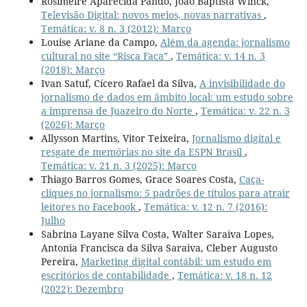
Rosimeire Aparecida Pando, João Baptista Winck,
Televisão Digital: novos meios, novas narrativas
,
Temática: v. 8 n. 3 (2012): Março
Louise Ariane da Campo,
Além da agenda: jornalismo
cultural no site “Risca Faca”
,
Temática: v. 14 n. 3
(2018): Março
Ivan Satuf, Cícero Rafael da Silva,
A invisibilidade do
jornalismo de dados em âmbito local: um estudo sobre
a imprensa de Juazeiro do Norte
,
Temática: v. 22 n. 3
(2026): Março
Allysson Martins, Vitor Teixeira,
Jornalismo digital e
resgate de memórias no site da ESPN Brasil
,
Temática: v. 21 n. 3 (2025): Março
Thiago Barros Gomes, Grace Soares Costa,
Caça-
cliques no jornalismo: 5 padrões de títulos para atrair
leitores no Facebook
,
Temática: v. 12 n. 7 (2016):
Julho
Sabrina Layane Silva Costa, Walter Saraiva Lopes,
Antonia Francisca da Silva Saraiva, Cleber Augusto
Pereira,
Marketing digital contábil: um estudo em
escritórios de contabilidade
,
Temática: v. 18 n. 12
(2022): Dezembro