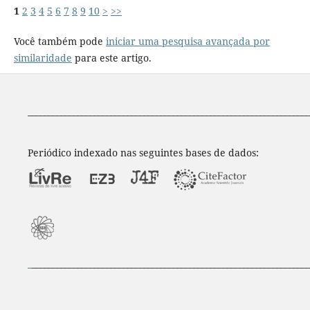
1
2
3
4
5
6
7
8
9
10
>
>>
Você também pode
iniciar uma pesquisa avançada por
similaridade
para este artigo.
____________________________________________________________________
Periódico indexado nas seguintes bases de dados:
_
___________________________________________________________________