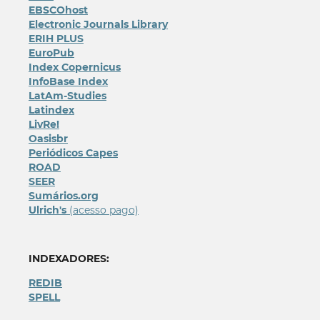
EBSCOhost
Electronic Journals Library
ERIH PLUS
EuroPub
Index Copernicus
InfoBase Index
LatAm-Studies
Latindex
LivRe!
Oasisbr
Periódicos Capes
ROAD
SEER
Sumários.org
Ulrich's
(acesso pago)
INDEXADORES:
REDIB
SPELL