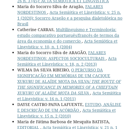
26 n. 3 (45): ACTA SEMIOTICA ET LINGVISTICA
Maria do Socorro Silva de Aragão,
FALARES
NORDESTINOS
,
Acta Semiótica et Lingvistica: v. 25 n.
1 (2020): Socorro Aragão e a pesquisa dialetológica no
Brasil
Catherine CARRAS,
Multilinguísmo e Terminologia:
estudo comparativo português/francês de termos da
área da economia e do comercio
,
Acta Semiótica et
Lingvistica: v. 10, n. 1 (2004)
Maria do Socorro Silva de ARAGÃO,
FALARES
NORDESTINOS: ASPECTOS SOCIOCULTURAIS
,
Acta
Semiótica et Lingvistica: v. 18, n. 2 (2013)
WILMA DA SILVA RIBEIRO,
O PERCURSO DA
SIGNIFICAÇÃO EM MEMÓRIAS DE UM CACIQUE
XUKURU DE ALAÍDE MOTA DA SILVA/
THE ROUTE OF
THE SIGNIFICANCE IN MEMORIES OF A CHIEFTAIN
XUKURU OF ALAÍDE MOTA DA SILVA
,
Acta Semiótica
et Lingvistica: v. 16 n. 1 (2011)
DAYSE CASTRO PAIVA LAFUENTE,
ESTUDO, ANÁLISE
E DESCRIÇÃO DE UM ACÓRDÃO
,
Acta Semiótica et
Lingvistica: v. 15 n. 2 (2010)
Maria de Fátima Barbosa de Mesquita BATISTA,
EDITORIAL
,
Acta Semiótica et Lingvistica: v. 21 n. 1