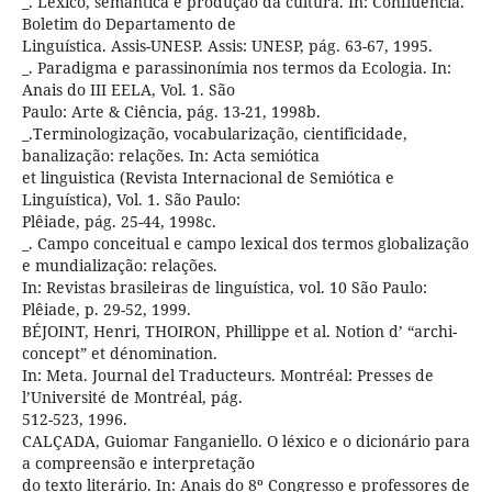
_. Léxico, semântica e produção da cultura. In: Confluência.
Boletim do Departamento de
Linguística. Assis-UNESP. Assis: UNESP, pág. 63-67, 1995.
_. Paradigma e parassinonímia nos termos da Ecologia. In:
Anais do III EELA, Vol. 1. São
Paulo: Arte & Ciência, pág. 13-21, 1998b.
_.Terminologização, vocabularização, cientificidade,
banalização: relações. In: Acta semiótica
et linguistica (Revista Internacional de Semiótica e
Linguística), Vol. 1. São Paulo:
Plêiade, pág. 25-44, 1998c.
_. Campo conceitual e campo lexical dos termos globalização
e mundialização: relações.
In: Revistas brasileiras de linguística, vol. 10 São Paulo:
Plêiade, p. 29-52, 1999.
BÉJOINT, Henri, THOIRON, Phillippe et al. Notion d’ “archi-
concept” et dénomination.
In: Meta. Journal del Traducteurs. Montréal: Presses de
l’Université de Montréal, pág.
512-523, 1996.
CALÇADA, Guiomar Fanganiello. O léxico e o dicionário para
a compreensão e interpretação
do texto literário. In: Anais do 8º Congresso e professores de