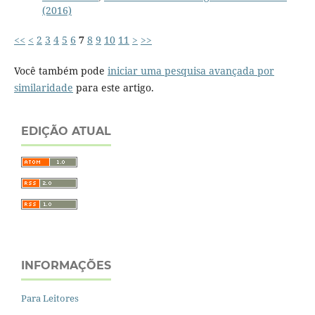
(2016)
<<
<
2
3
4
5
6
7
8
9
10
11
>
>>
Você também pode
iniciar uma pesquisa avançada por
similaridade
para este artigo.
EDIÇÃO ATUAL
INFORMAÇÕES
Para Leitores