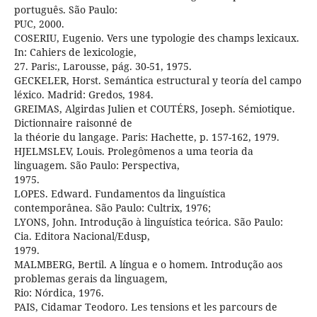
português. São Paulo:
PUC, 2000.
COSERIU, Eugenio. Vers une typologie des champs lexicaux.
In: Cahiers de lexicologie,
27. Paris:, Larousse, pág. 30-51, 1975.
GECKELER, Horst. Semántica estructural y teoría del campo
léxico. Madrid: Gredos, 1984.
GREIMAS, Algirdas Julien et COUTÉRS, Joseph. Sémiotique.
Dictionnaire raisonné de
la théorie du langage. Paris: Hachette, p. 157-162, 1979.
HJELMSLEV, Louis. Prolegômenos a uma teoria da
linguagem. São Paulo: Perspectiva,
1975.
LOPES. Edward. Fundamentos da linguística
contemporânea. São Paulo: Cultrix, 1976;
LYONS, John. Introdução à linguística teórica. São Paulo:
Cia. Editora Nacional/Edusp,
1979.
MALMBERG, Bertil. A língua e o homem. Introdução aos
problemas gerais da linguagem,
Rio: Nórdica, 1976.
PAIS, Cidamar Teodoro. Les tensions et les parcours de