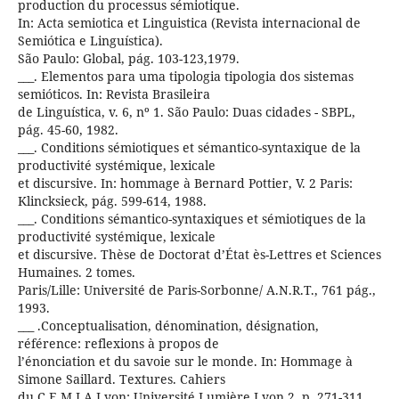
production du processus sémiotique.
In: Acta semiotica et Linguistica (Revista internacional de
Semiótica e Linguística).
São Paulo: Global, pág. 103-123,1979.
___. Elementos para uma tipologia tipologia dos sistemas
semióticos. In: Revista Brasileira
de Linguística, v. 6, nº 1. São Paulo: Duas cidades - SBPL,
pág. 45-60, 1982.
___. Conditions sémiotiques et sémantico-syntaxique de la
productivité systémique, lexicale
et discursive. In: hommage à Bernard Pottier, V. 2 Paris:
Klincksieck, pág. 599-614, 1988.
___. Conditions sémantico-syntaxiques et sémiotiques de la
productivité systémique, lexicale
et discursive. Thèse de Doctorat d’État ès-Lettres et Sciences
Humaines. 2 tomes.
Paris/Lille: Université de Paris-Sorbonne/ A.N.R.T., 761 pág.,
1993.
___ .Conceptualisation, dénomination, désignation,
référence: reflexions à propos de
l’énonciation et du savoie sur le monde. In: Hommage à
Simone Saillard. Textures. Cahiers
du C.E.M.I.A.Lyon: Université Lumière Lyon 2, p. 271-311,