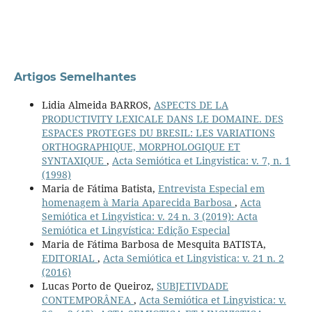
Artigos Semelhantes
Lidia Almeida BARROS,
ASPECTS DE LA
PRODUCTIVITY LEXICALE DANS LE DOMAINE. DES
ESPACES PROTEGES DU BRESIL: LES VARIATIONS
ORTHOGRAPHIQUE, MORPHOLOGIQUE ET
SYNTAXIQUE
,
Acta Semiótica et Lingvistica: v. 7, n. 1
(1998)
Maria de Fátima Batista,
Entrevista Especial em
homenagem à Maria Aparecida Barbosa
,
Acta
Semiótica et Lingvistica: v. 24 n. 3 (2019): Acta
Semiótica et Lingvística: Edição Especial
Maria de Fátima Barbosa de Mesquita BATISTA,
EDITORIAL
,
Acta Semiótica et Lingvistica: v. 21 n. 2
(2016)
Lucas Porto de Queiroz,
SUBJETIVDADE
CONTEMPORÂNEA
,
Acta Semiótica et Lingvistica: v.