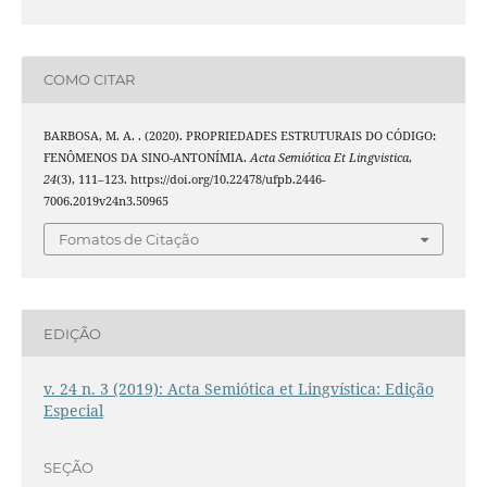
COMO CITAR
BARBOSA, M. A. . (2020). PROPRIEDADES ESTRUTURAIS DO CÓDIGO:
FENÔMENOS DA SINO-ANTONÍMIA.
Acta Semiótica Et Lingvistica
,
24
(3), 111–123. https://doi.org/10.22478/ufpb.2446-
7006.2019v24n3.50965
Fomatos de Citação
EDIÇÃO
v. 24 n. 3 (2019): Acta Semiótica et Lingvística: Edição
Especial
SEÇÃO