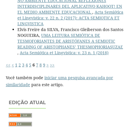
NO AMBIENTE EDUCACIONAL REFLEXIONES
INTERDISCIPLINARES DEL APLICATIVO KAHOOT! EN
EL MEDIO AMBIENTE EDUCACIONAL
,
Acta Semiótica
et Lingvistica: v. 22 n. 2 (2017): ACTA SEMIOTICA ET
LINGVISTICA
Elvis Freire da SILVA, Francisco Gleiberson dos Santos
NOGUEIRA,
UMA LEITURA SEMIÓTICA DE
TESMOFORIANTES DE ARISTÓFANES A SEMIOTIC
READING OF ARISTOPHANES’ THESMOPHORIASUZAE
,
Acta Semiótica et Lingvistica: v. 23 n. 1 (2018)
<<
<
1
2
3
4
5
6
7
8
9
>
>>
Você também pode
iniciar uma pesquisa avançada por
similaridade
para este artigo.
EDIÇÃO ATUAL