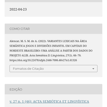
2022-04-23
COMO CITAR
Alencar, M. S. M. de A. (2022). VARIANTES LEXICAIS NA ÁREA
SEMÂNTICA JOGOS E DIVERSÕES INFANTIS, EM CAPITAIS DO
NORDESTE BRASILEIRO: UMA ANÁLISE A PARTIR DOS DADOS DO
PROJETO ALIB.
Acta Semiótica Et Lingvistica
,
27
(1), 66–79.
https://doi.org/10.22478/ufpb.2446-7006.46v27n1.61326
Fomatos de Citação
EDIÇÃO
v. 27 n. 1 (46): ACTA SEMIÓTICA ET LINGVÍSTICA