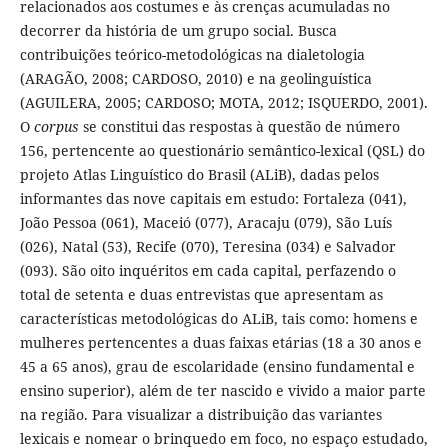
relacionados aos costumes e às crenças acumuladas no
decorrer da história de um grupo social. Busca
contribuições teórico-metodológicas na dialetologia
(ARAGÃO, 2008; CARDOSO, 2010) e na geolinguística
(AGUILERA, 2005; CARDOSO; MOTA, 2012; ISQUERDO, 2001).
O
corpus
se constitui das respostas à questão de número
156, pertencente ao questionário semântico-lexical (QSL) do
projeto Atlas Linguístico do Brasil (ALiB), dadas pelos
informantes das nove capitais em estudo: Fortaleza (041),
João Pessoa (061), Maceió (077), Aracaju (079), São Luís
(026), Natal (53), Recife (070), Teresina (034) e Salvador
(093). São oito inquéritos em cada capital, perfazendo o
total de setenta e duas entrevistas que apresentam as
características metodológicas do ALiB, tais como: homens e
mulheres pertencentes a duas faixas etárias (18 a 30 anos e
45 a 65 anos), grau de escolaridade (ensino fundamental e
ensino superior), além de ter nascido e vivido a maior parte
na região. Para visualizar a distribuição das variantes
lexicais e nomear o brinquedo em foco, no espaço estudado,