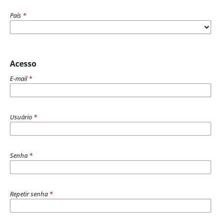
País
*
Acesso
E-mail
*
Usuário
*
Senha
*
Repetir senha
*