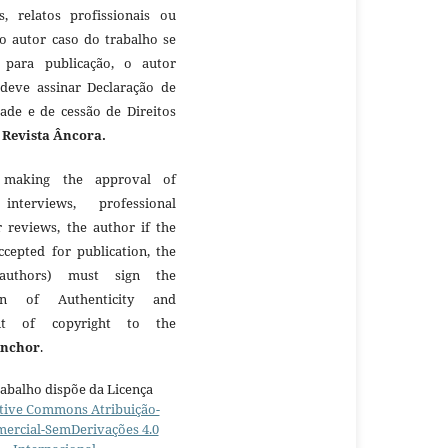
as, relatos profissionais ou
 o autor caso do trabalho se
 para publicação, o autor
 deve assinar Declaração de
dade e de cessão de Direitos
à
Revista Âncora.
making the approval of
 interviews, professional
r reviews, the author if the
ccepted for publication, the
authors) must sign the
ion of Authenticity and
nt of copyright to the
Anchor
.
rabalho dispõe da Licença
tive Commons Atribuição-
ercial-SemDerivações 4.0