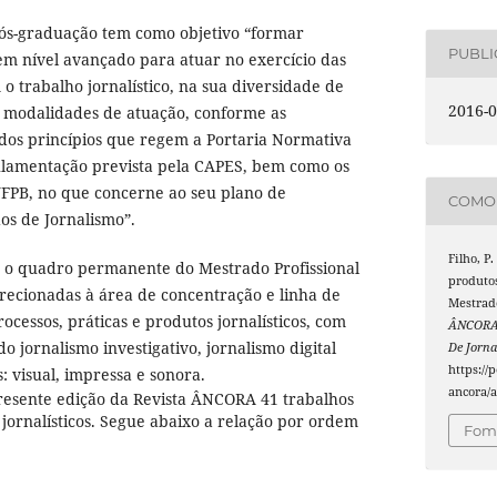
ós-graduação tem como objetivo “formar
PUBL
 em nível avançado para atuar no exercício das
o trabalho jornalístico, na sua diversidade de
2016-0
e modalidades de atuação, conforme as
os princípios que regem a Portaria Normativa
lamentação prevista pela CAPES, bem como os
UFPB, no que concerne ao seu plano de
COMO 
os de Jornalismo”.
Filho, P.
 o quadro permanente do Mestrado Profissional
produtos
recionadas à área de concentração e linha de
Mestrad
ocessos, práticas e produtos jornalísticos, com
ÂNCORA 
 jornalismo investigativo, jornalismo digital
De Jorna
https://
: visual, impressa e sonora.
ancora/a
resente edição da Revista ÂNCORA 41 trabalhos
 jornalísticos. Segue abaixo a relação por ordem
Foma