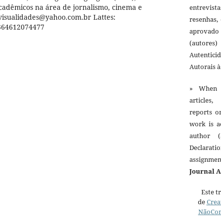
cadêmicos na área de jornalismo, cinema e
entrevist
ovisualidades@yahoo.com.br Lattes:
resenhas,
0364612074477
aprovado
(autores)
Autentici
Autorais 
» When 
articles,
reports o
work is a
author (
Declarat
assignme
Journal 
Este t
de
Crea
NãoCom