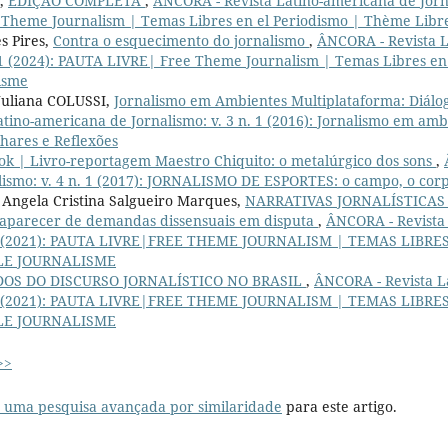
s,
EDIÇÃO COMPLETA
,
ÂNCORA - Revista Latino-americana de Jornal
Theme Journalism | Temas Libres en el Periodismo | Thème Libre
s Pires,
Contra o esquecimento do jornalismo
,
ÂNCORA - Revista 
. 1 (2024): PAUTA LIVRE| Free Theme Journalism | Temas Libres e
lisme
Juliana COLUSSI,
Jornalismo em Ambientes Multiplataforma: Diál
tino-americana de Jornalismo: v. 3 n. 1 (2016): Jornalismo em amb
hares e Reflexões
ok | Livro-reportagem Maestro Chiquito: o metalúrgico dos sons
,
lismo: v. 4 n. 1 (2017): JORNALISMO DE ESPORTES: o campo, o cor
 Angela Cristina Salgueiro Marques,
NARRATIVAS JORNALÍSTICAS
aparecer de demandas dissensuais em disputa
,
ÂNCORA - Revista
n. 1 (2021): PAUTA LIVRE|FREE THEME JOURNALISM | TEMAS LIBRE
LE JOURNALISME
OS DO DISCURSO JORNALÍSTICO NO BRASIL
,
ÂNCORA - Revista L
n. 1 (2021): PAUTA LIVRE|FREE THEME JOURNALISM | TEMAS LIBRE
LE JOURNALISME
>>
r uma pesquisa avançada por similaridade
para este artigo.