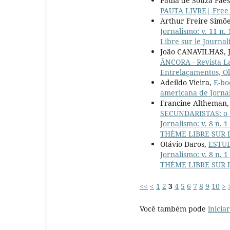
Paula de Souza Pae
PAUTA LIVRE| Free 
Arthur Freire Simõe
Jornalismo: v. 11 n
Libre sur le Journa
João CANAVILHAS, 
ÂNCORA - Revista La
Entrelaçamentos, Ol
Adeildo Vieira,
E-bo
americana de Jorna
Francine Altheman,
SECUNDARISTAS: o 
Jornalismo: v. 8 
THÈME LIBRE SUR 
Otávio Daros,
ESTUD
Jornalismo: v. 8 
THÈME LIBRE SUR 
<<
<
1
2
3
4
5
6
7
8
9
10
>
Você também pode
inicia