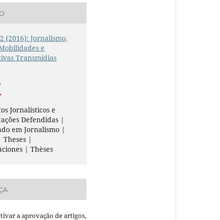
ÃO
 2 (2016): Jornalismo,
 Mobilidades e
ivas Transmídias
O
os Jornalísticos e
tações Defendidas |
ado em Jornalismo |
 Theses |
aciones | Thèses
ÇA
etivar a aprovação de artigos,