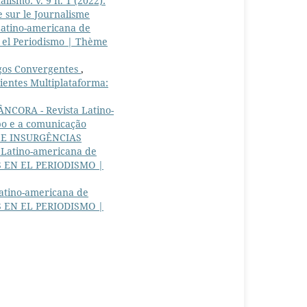
ismo: v. 9 n. 1 (2022):
 sur le Journalisme
Latino-americana de
n el Periodismo | Thème
ogos Convergentes
,
ientes Multiplataforma:
ÂNCORA - Revista Latino-
po e a comunicação
 E INSURGÊNCIAS
 Latino-americana de
S EN EL PERIODISMO |
atino-americana de
S EN EL PERIODISMO |