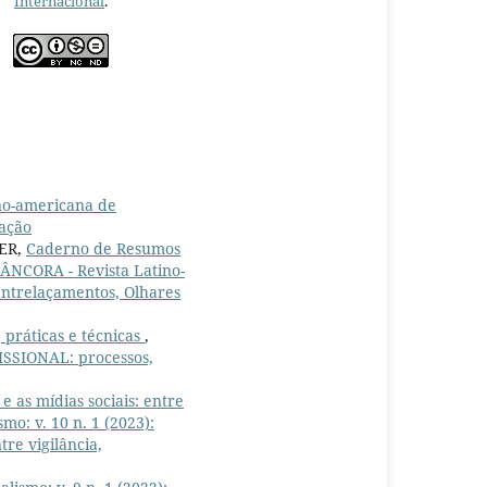
Internacional
.
no-americana de
cação
KER,
Caderno de Resumos
ÂNCORA - Revista Latino-
Entrelaçamentos, Olhares
práticas e técnicas
,
ISSIONAL: processos,
 as mídias sociais: entre
o: v. 10 n. 1 (2023):
tre vigilância,