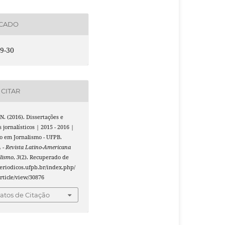
ICADO
9-30
CITAR
 N. (2016). Dissertações e
 jornalísticos | 2015 - 2016 |
o em Jornalismo - UFPB.
- Revista Latino-Americana
lismo
,
3
(2). Recuperado de
periodicos.ufpb.br/index.php/
rticle/view/30876
tos de Citação