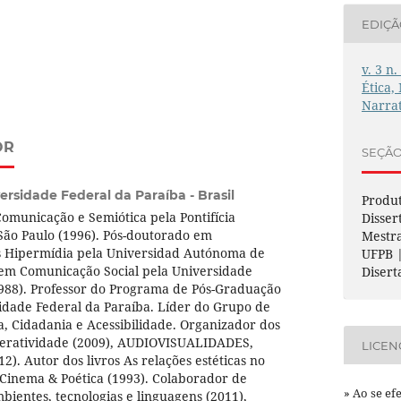
EDIÇ
v. 3 n.
Ética,
Narrat
OR
SEÇÃ
ersidade Federal da Paraíba - Brasil
Produt
municação e Semiótica pela Pontifícia
Disser
São Paulo (1996). Pós-doutorado em
Mestr
 Hipermídia pela Universidad Autónoma de
UFPB |
 em Comunicação Social pela Universidade
Disert
1988). Professor do Programa de Pós-Graduação
idade Federal da Paraíba. Líder do Grupo de
a, Cidadania e Acessibilidade. Organizador dos
Interatividade (2009), AUDIOVISUALIDADES,
LICEN
2). Autor dos livros As relações estéticas no
 Cinema & Poética (1993). Colaborador de
» Ao se ef
ambientes, tecnologias e linguagens (2011),