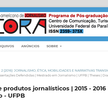
RQUIVOS
ANÚNCIOS
SOBRE
N. 2 (2016): JORNALISMO, ÉTICA, MOBILIDADES E NARRATIVAS TRANS
issertações Defendidas | Mestrado em Jornalismo | UFPB | Theses | Dis
 produtos jornalísticos | 2015 - 2016
o - UFPB