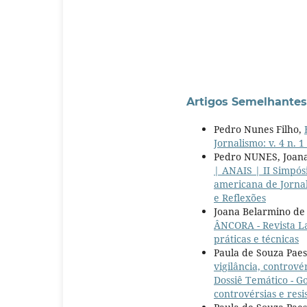
Artigos Semelhantes
Pedro Nunes Filho,
Jornalismo: v. 4 n.
Pedro NUNES, Joana
| ANAIS | II Simpós
americana de Jornal
e Reflexões
Joana Belarmino de
ÂNCORA - Revista La
práticas e técnicas
Paula de Souza Pae
vigilância, contrové
Dossiê Temático - Go
controvérsias e resi