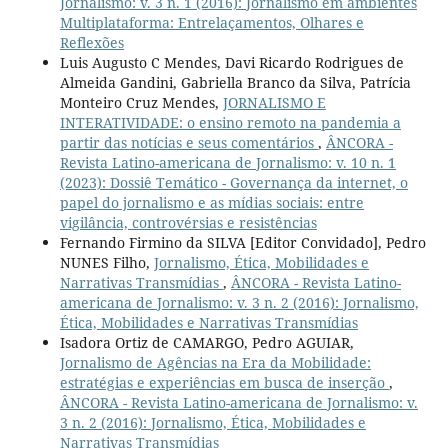
Jornalismo: v. 3 n. 1 (2016): Jornalismo em ambientes
Multiplataforma: Entrelaçamentos, Olhares e
Reflexões
Luis Augusto C Mendes, Davi Ricardo Rodrigues de
Almeida Gandini, Gabriella Branco da Silva, Patrícia
Monteiro Cruz Mendes,
JORNALISMO E
INTERATIVIDADE: o ensino remoto na pandemia a
partir das notícias e seus comentários
,
ÂNCORA -
Revista Latino-americana de Jornalismo: v. 10 n. 1
(2023): Dossiê Temático - Governança da internet, o
papel do jornalismo e as mídias sociais: entre
vigilância, controvérsias e resistências
Fernando Firmino da SILVA [Editor Convidado], Pedro
NUNES Filho,
Jornalismo, Ética, Mobilidades e
Narrativas Transmídias
,
ÂNCORA - Revista Latino-
americana de Jornalismo: v. 3 n. 2 (2016): Jornalismo,
Ética, Mobilidades e Narrativas Transmídias
Isadora Ortiz de CAMARGO, Pedro AGUIAR,
Jornalismo de Agências na Era da Mobilidade:
estratégias e experiências em busca de inserção
,
ÂNCORA - Revista Latino-americana de Jornalismo: v.
3 n. 2 (2016): Jornalismo, Ética, Mobilidades e
Narrativas Transmídias