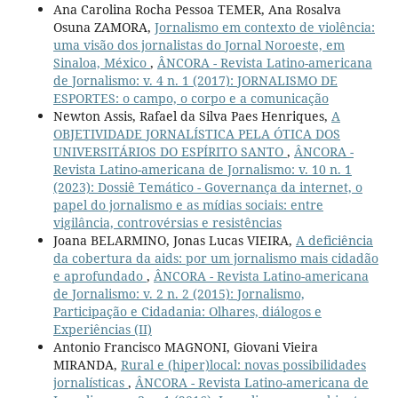
Ana Carolina Rocha Pessoa TEMER, Ana Rosalva
Osuna ZAMORA,
Jornalismo em contexto de violência:
uma visão dos jornalistas do Jornal Noroeste, em
Sinaloa, México
,
ÂNCORA - Revista Latino-americana
de Jornalismo: v. 4 n. 1 (2017): JORNALISMO DE
ESPORTES: o campo, o corpo e a comunicação
Newton Assis, Rafael da Silva Paes Henriques,
A
OBJETIVIDADE JORNALÍSTICA PELA ÓTICA DOS
UNIVERSITÁRIOS DO ESPÍRITO SANTO
,
ÂNCORA -
Revista Latino-americana de Jornalismo: v. 10 n. 1
(2023): Dossiê Temático - Governança da internet, o
papel do jornalismo e as mídias sociais: entre
vigilância, controvérsias e resistências
Joana BELARMINO, Jonas Lucas VIEIRA,
A deficiência
da cobertura da aids: por um jornalismo mais cidadão
e aprofundado
,
ÂNCORA - Revista Latino-americana
de Jornalismo: v. 2 n. 2 (2015): Jornalismo,
Participação e Cidadania: Olhares, diálogos e
Experiências (II)
Antonio Francisco MAGNONI, Giovani Vieira
MIRANDA,
Rural e (hiper)local: novas possibilidades
jornalísticas
,
ÂNCORA - Revista Latino-americana de