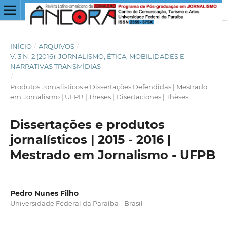
INÍCIO
/
ARQUIVOS
/
V. 3 N. 2 (2016): JORNALISMO, ÉTICA, MOBILIDADES E
NARRATIVAS TRANSMÍDIAS
/
Produtos Jornalísticos e Dissertações Defendidas | Mestrado
em Jornalismo | UFPB | Theses | Disertaciones | Thèses
Dissertações e produtos
jornalísticos | 2015 - 2016 |
Mestrado em Jornalismo - UFPB
Pedro Nunes Filho
Universidade Federal da Paraíba - Brasil