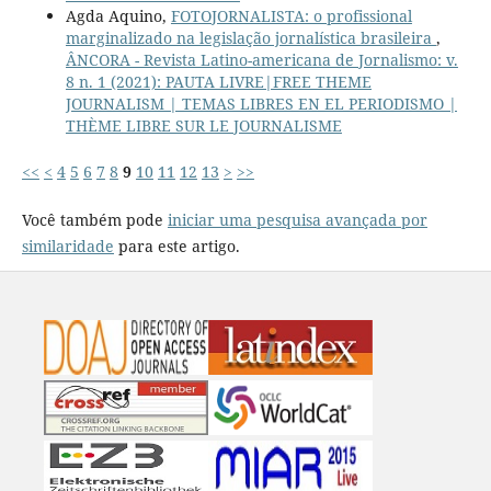
Agda Aquino,
FOTOJORNALISTA: o profissional
marginalizado na legislação jornalística brasileira
,
ÂNCORA - Revista Latino-americana de Jornalismo: v.
8 n. 1 (2021): PAUTA LIVRE|FREE THEME
JOURNALISM | TEMAS LIBRES EN EL PERIODISMO |
THÈME LIBRE SUR LE JOURNALISME
<<
<
4
5
6
7
8
9
10
11
12
13
>
>>
Você também pode
iniciar uma pesquisa avançada por
similaridade
para este artigo.