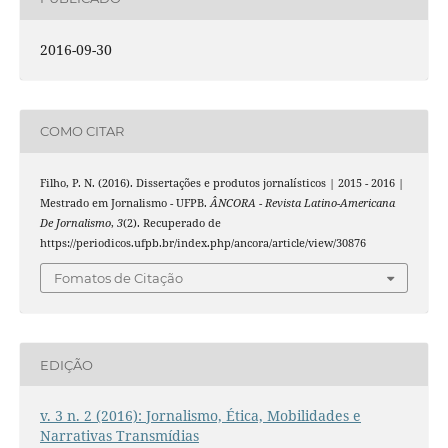
2016-09-30
COMO CITAR
Filho, P. N. (2016). Dissertações e produtos jornalísticos | 2015 - 2016 |
Mestrado em Jornalismo - UFPB.
ÂNCORA - Revista Latino-Americana
De Jornalismo
,
3
(2). Recuperado de
https://periodicos.ufpb.br/index.php/ancora/article/view/30876
Fomatos de Citação
EDIÇÃO
v. 3 n. 2 (2016): Jornalismo, Ética, Mobilidades e
Narrativas Transmídias