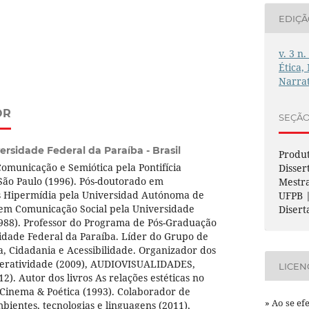
EDIÇ
v. 3 n.
Ética,
Narrat
OR
SEÇÃ
ersidade Federal da Paraíba - Brasil
Produt
municação e Semiótica pela Pontifícia
Disser
São Paulo (1996). Pós-doutorado em
Mestr
 Hipermídia pela Universidad Autónoma de
UFPB |
 em Comunicação Social pela Universidade
Disert
1988). Professor do Programa de Pós-Graduação
idade Federal da Paraíba. Líder do Grupo de
a, Cidadania e Acessibilidade. Organizador dos
Interatividade (2009), AUDIOVISUALIDADES,
LICEN
2). Autor dos livros As relações estéticas no
 Cinema & Poética (1993). Colaborador de
» Ao se ef
ambientes, tecnologias e linguagens (2011),