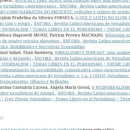
 JORGE,
NOTÍCIA E FAKE NEWS: uma reflexão sobre dois aspecto
ao jornalismo contemporâneo
,
ÂNCORA - Revista Latino-americana d
MO COMO NARRATIVA DO PRESENTE: reflexões e relatos de prática
rginia Pradelina da Silveira FONSECA,
O QUE É LENTO NO SLOW 
ação com o tempo
,
ÂNCORA - Revista Latino-americana de Jornalismo:
 JOURNALISM | TEMAS LIBRES EN EL PERIODISMO | THÈME LIB
bora Hagestedt MUNIZ, Patrícia Pereira MACHADO,
Whatsapp no
e de quatro veículos alagoanos
,
ÂNCORA - Revista Latino-americana
Ética, Mobilidades e Narrativas Transmídias
izol Valiati, Thais Bamberg,
JORNALISMO E PODCAST: uma análise
ícias e Resumão
,
ÂNCORA - Revista Latino-americana de Jornalismo
 JOURNALISM | TEMAS LIBRES EN EL PERIODISMO | THÈME LIB
roblematização da acessibilidade comunicativa como característica
vista Latino-americana de Jornalismo: v. 3 n. 1 (2016): Jornalism
trelaçamentos, Olhares e Reflexões
arissa Cantuária Lucena, Angela Maria Grossi,
O WEBJORNALISMO
 sites jornalísticos do Amapá
,
ÂNCORA - Revista Latino-americana de
| Free Theme Journalism | Temas Libres en el Periodismo | Thèm
>>
r uma pesquisa avançada por similaridade
para este artigo.