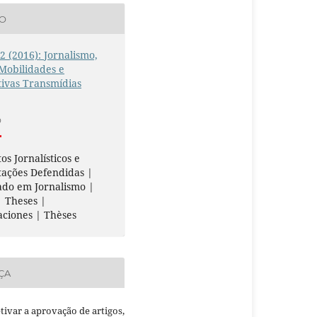
ÃO
 2 (2016): Jornalismo,
 Mobilidades e
ivas Transmídias
O
os Jornalísticos e
tações Defendidas |
ado em Jornalismo |
 Theses |
aciones | Thèses
ÇA
etivar a aprovação de artigos,