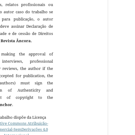
as, relatos profissionais ou
 o autor caso do trabalho se
 para publicação, o autor
 deve assinar Declaração de
dade e de cessão de Direitos
à
Revista Âncora.
making the approval of
 interviews, professional
r reviews, the author if the
ccepted for publication, the
authors) must sign the
ion of Authenticity and
nt of copyright to the
Anchor
.
rabalho dispõe da Licença
tive Commons Atribuição-
ercial-SemDerivações 4.0