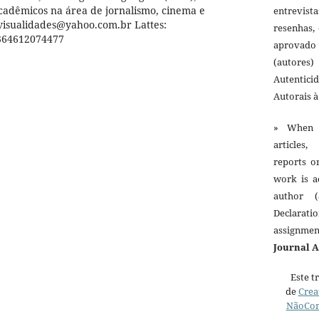
cadêmicos na área de jornalismo, cinema e
entrevist
ovisualidades@yahoo.com.br Lattes:
resenhas,
0364612074477
aprovado
(autores)
Autentici
Autorais 
» When 
articles,
reports o
work is a
author (
Declarat
assignme
Journal 
Este t
de
Crea
NãoCom