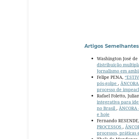
Artigos Semelhantes
Washington José d
distribuição multip
Jornalismo em ambie
Felipe PENA,
“ESTIV
pós-golpe
,
ÂNCORA -
processo de impeac
Rafael Foletto, Juli
integrativa para ide
no Brasil
,
ÂNCORA - 
e hoje
Fernando RESENDE
PROCESSOS
,
ÂNCORA
processos, práticas 