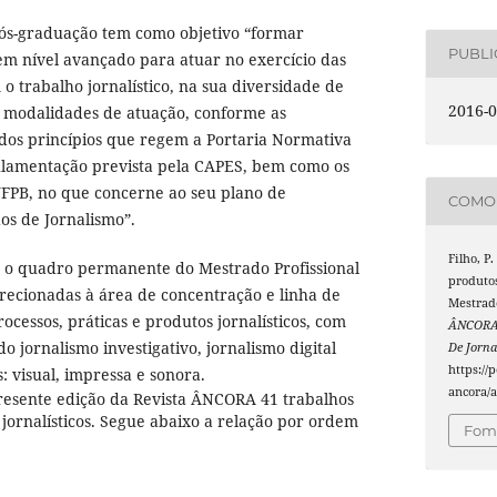
ós-graduação tem como objetivo “formar
PUBL
 em nível avançado para atuar no exercício das
o trabalho jornalístico, na sua diversidade de
2016-0
e modalidades de atuação, conforme as
os princípios que regem a Portaria Normativa
lamentação prevista pela CAPES, bem como os
UFPB, no que concerne ao seu plano de
COMO 
os de Jornalismo”.
Filho, P.
 o quadro permanente do Mestrado Profissional
produtos
recionadas à área de concentração e linha de
Mestrad
ocessos, práticas e produtos jornalísticos, com
ÂNCORA 
 jornalismo investigativo, jornalismo digital
De Jorna
https://
: visual, impressa e sonora.
ancora/a
resente edição da Revista ÂNCORA 41 trabalhos
 jornalísticos. Segue abaixo a relação por ordem
Foma