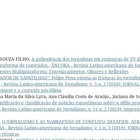
e SOUZA FILHO,
A polivalência dos jornalistas em emissoras de TV d
lataforma de conteúdos
,
ÂNCORA - Revista Latino-americana de Jorn
ntes Multiplataforma: Entrelaçamentos, Olhares e Reflexões
ADOR DE SAPATILHAS”: Felipe Pena exuma as fraturas do jornalism
 Revista Latino-americana de Jornalismo: v. 5 n. 2 (2018): JORN
hment e o contexto pós-Dilma
ana Maria da Silva Lyra, Ana Cláudia Costa de Araújo., Juciano de 
ntificação e classificação de notícias espontâneas sobre a sífilis p
Revista Latino-americana de Jornalismo: v. 11 n. 2 (2024): Impre
,
O JORNALISMO E AS NARRATIVAS DE CONFLITO: DESAFIOS, A
 - Revista Latino-americana de Jornalismo: v. 5 n. 1 (2018): J
e técnicas