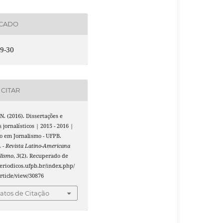
ICADO
9-30
CITAR
 N. (2016). Dissertações e
 jornalísticos | 2015 - 2016 |
o em Jornalismo - UFPB.
- Revista Latino-Americana
lismo
,
3
(2). Recuperado de
periodicos.ufpb.br/index.php/
rticle/view/30876
tos de Citação