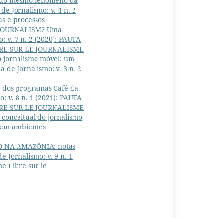
s do mesmo fenômeno da
e Jornalismo: v. 4 n. 2
s e processos
JOURNALISM? Uma
 v. 7 n. 2 (2020): PAUTA
RE SUR LE JOURNALISME
 jornalismo móvel: um
 de Jornalismo: v. 3 n. 2
 dos programas Café da
: v. 8 n. 1 (2021): PAUTA
RE SUR LE JOURNALISME
 conceitual do jornalismo
o em ambientes
 NA AMAZÔNIA: notas
 Jornalismo: v. 9 n. 1
e Libre sur le