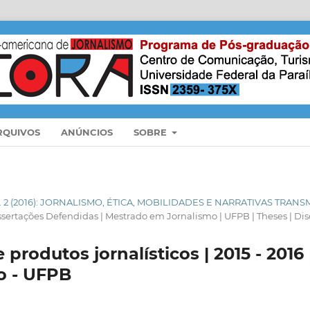
RQUIVOS
ANÚNCIOS
SOBRE
N. 2 (2016): JORNALISMO, ÉTICA, MOBILIDADES E NARRATIVAS TRANS
issertações Defendidas | Mestrado em Jornalismo | UFPB | Theses | Dis
 produtos jornalísticos | 2015 - 2016
o - UFPB