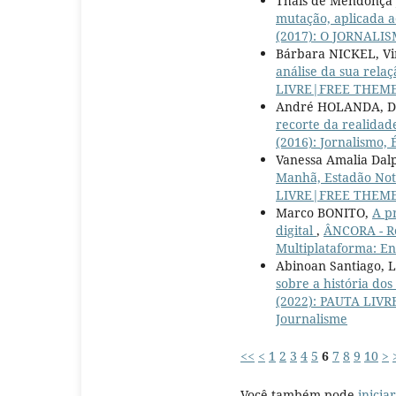
Thaïs de Mendonça
mutação, aplicada 
(2017): O JORNALIS
Bárbara NICKEL, Vi
análise da sua rel
LIVRE|FREE THEME
André HOLANDA, Dé
recorte da realidad
(2016): Jornalismo, 
Vanessa Amalia Dalp
Manhã, Estadão Not
LIVRE|FREE THEME
Marco BONITO,
A p
digital
,
ÂNCORA - Re
Multiplataforma: En
Abinoan Santiago, L
sobre a história dos
(2022): PAUTA LIVRE
Journalisme
<<
<
1
2
3
4
5
6
7
8
9
10
>
Você também pode
inicia