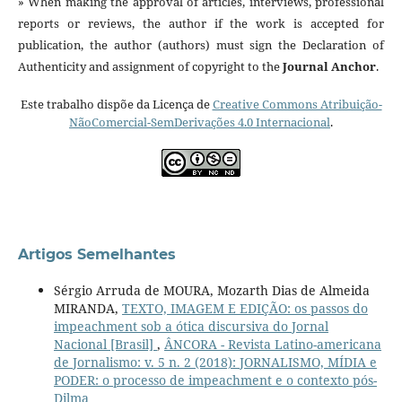
» When making the approval of articles, interviews, professional
reports or reviews, the author if the work is accepted for
publication, the author (authors) must sign the Declaration of
Authenticity and assignment of copyright to the
Journal Anchor
.
Este trabalho dispõe da Licença de
Creative Commons Atribuição-
NãoComercial-SemDerivações 4.0 Internacional
.
Artigos Semelhantes
Sérgio Arruda de MOURA, Mozarth Dias de Almeida
MIRANDA,
TEXTO, IMAGEM E EDIÇÃO: os passos do
impeachment sob a ótica discursiva do Jornal
Nacional [Brasil]
,
ÂNCORA - Revista Latino-americana
de Jornalismo: v. 5 n. 2 (2018): JORNALISMO, MÍDIA e
PODER: o processo de impeachment e o contexto pós-
Dilma