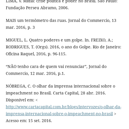
LIMA, V. Mídia: crise política e poder no Brasil. São Paulo:
Fundação Perseu Abramo, 2006.
MAIS um termômetro das ruas. Jornal do Commercio, 13
mar. 2016, p. 3
MIGUEL, L. Quatro poderes e um golpe. In. FREIXO, A.;
RODRIGUES, T. (Orgs). 2016, o ano do Golpe. Rio de Janeiro:
Oficina Raquel, 2016, p. 96-115.
“NÃO tenho cara de quem vai renunciar”, Jornal do
Commercio, 12 mar. 2016, p.1.
NÓBREGA, C. O olhar da imprensa internacional sobre o
impeachment no Brasil. Carta Capital, 28 abr. 2016.
Disponível em: <
http://www.cartacapital.com.br/blogs/intervozes/o-olhar-da-
imprensa-internacional-sobre-o-impeachment-no-brasil
>
Acesso em: 15 set. 2016.