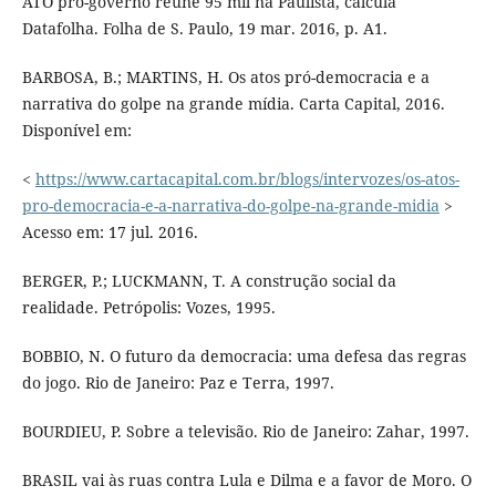
ATO pró-governo reúne 95 mil na Paulista, calcula
Datafolha. Folha de S. Paulo, 19 mar. 2016, p. A1.
BARBOSA, B.; MARTINS, H. Os atos pró-democracia e a
narrativa do golpe na grande mídia. Carta Capital, 2016.
Disponível em:
<
https://www.cartacapital.com.br/blogs/intervozes/os-atos-
pro-democracia-e-a-narrativa-do-golpe-na-grande-midia
>
Acesso em: 17 jul. 2016.
BERGER, P.; LUCKMANN, T. A construção social da
realidade. Petrópolis: Vozes, 1995.
BOBBIO, N. O futuro da democracia: uma defesa das regras
do jogo. Rio de Janeiro: Paz e Terra, 1997.
BOURDIEU, P. Sobre a televisão. Rio de Janeiro: Zahar, 1997.
BRASIL vai às ruas contra Lula e Dilma e a favor de Moro. O