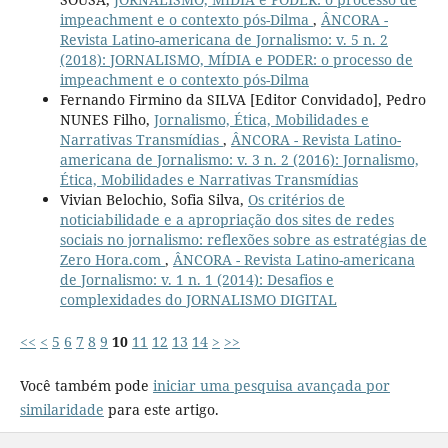
impeachment e o contexto pós-Dilma
,
ÂNCORA -
Revista Latino-americana de Jornalismo: v. 5 n. 2
(2018): JORNALISMO, MÍDIA e PODER: o processo de
impeachment e o contexto pós-Dilma
Fernando Firmino da SILVA [Editor Convidado], Pedro
NUNES Filho,
Jornalismo, Ética, Mobilidades e
Narrativas Transmídias
,
ÂNCORA - Revista Latino-
americana de Jornalismo: v. 3 n. 2 (2016): Jornalismo,
Ética, Mobilidades e Narrativas Transmídias
Vivian Belochio, Sofia Silva,
Os critérios de
noticiabilidade e a apropriação dos sites de redes
sociais no jornalismo: reflexões sobre as estratégias de
Zero Hora.com
,
ÂNCORA - Revista Latino-americana
de Jornalismo: v. 1 n. 1 (2014): Desafios e
complexidades do JORNALISMO DIGITAL
<<
<
5
6
7
8
9
10
11
12
13
14
>
>>
Você também pode
iniciar uma pesquisa avançada por
similaridade
para este artigo.