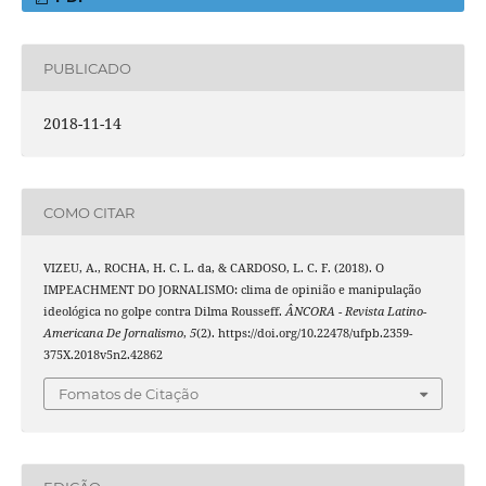
PUBLICADO
2018-11-14
COMO CITAR
VIZEU, A., ROCHA, H. C. L. da, & CARDOSO, L. C. F. (2018). O
IMPEACHMENT DO JORNALISMO: clima de opinião e manipulação
ideológica no golpe contra Dilma Rousseff.
ÂNCORA - Revista Latino-
Americana De Jornalismo
,
5
(2). https://doi.org/10.22478/ufpb.2359-
375X.2018v5n2.42862
Fomatos de Citação