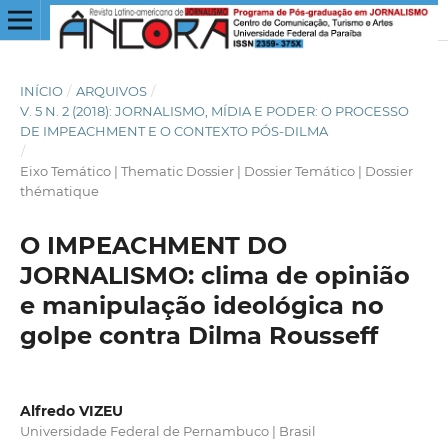
INÍCIO
/
ARQUIVOS
/
V. 5 N. 2 (2018): JORNALISMO, MÍDIA E PODER: O PROCESSO
DE IMPEACHMENT E O CONTEXTO PÓS-DILMA
/
Eixo Temático | Thematic Dossier | Dossier Temático | Dossier
thématique
O IMPEACHMENT DO
JORNALISMO: clima de opinião
e manipulação ideológica no
golpe contra Dilma Rousseff
Alfredo VIZEU
Universidade Federal de Pernambuco | Brasil