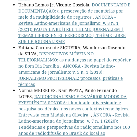
Urbano Lemos Jr, Vicente Gosciola,
DOCUMENTÁRIO E
DOCUMENTAÇÃO: a preservação de memórias por
meio da multiplicidade de registros
,
ÂNCORA -
Revista Latino-americana de Jornalismo: v. 8 n. 1
(2021): PAUTA LIVRE|FREE THEME JOURNALISM |
TEMAS LIBRES EN EL PERIODISMO | THÈME LIBRE
SUR LE JOURNALISME
Fabiana Cardoso de SIQUEIRA, Wanderson Rosendo
da SILVA,
DISPOSITIVOS MÓVEIS NO
TELEJORNALISMO: as mudanças no papel do repórter
no Bom Dia Paraíba
,
ÂNCORA - Revista Latino-
americana de Jornalismo: v. 5 n. 1 (2018):
JORNALISMO PROFISSIONAL: processos, práticas e
técnicas
Norma MEIRELES, Nair PRATA, Paulo Fernando
LOPES,
RADIOJORNALISMO E OS VÁRIOS MODOS DA
EXPERIÊNCIA SONORA: identidade, diversidade e
pesquisa acadêmica nos novos contextos tecnológicos.
Entrevista com Madalena Oliveira.
,
ÂNCORA - Revista
Latino-americana de Jornalismo: v. 7 n. 1 (2020):
Tendências e perspectivas do radiojornalismo nos 100
anos de radiodifusão no Brasil: do local ao