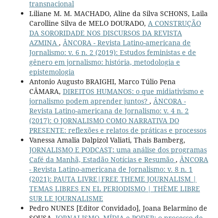
transnacional
Liliane M. M. MACHADO, Aline da Silva SCHONS, Laila
Carolline Silva de MELO DOURADO,
A CONSTRUÇÃO
DA SORORIDADE NOS DISCURSOS DA REVISTA
AZMINA
,
ÂNCORA - Revista Latino-americana de
Jornalismo: v. 6 n. 2 (2019): Estudos feministas e de
gênero em jornalismo: história, metodologia e
epistemologia
Antonio Augusto BRAIGHI, Marco Túlio Pena
CÂMARA,
DIREITOS HUMANOS: o que midiativismo e
jornalismo podem aprender juntos?
,
ÂNCORA -
Revista Latino-americana de Jornalismo: v. 4 n. 2
(2017): O JORNALISMO COMO NARRATIVA DO
PRESENTE: reflexões e relatos de práticas e processos
Vanessa Amalia Dalpizol Valiati, Thais Bamberg,
JORNALISMO E PODCAST: uma análise dos programas
Café da Manhã, Estadão Notícias e Resumão
,
ÂNCORA
- Revista Latino-americana de Jornalismo: v. 8 n. 1
(2021): PAUTA LIVRE|FREE THEME JOURNALISM |
TEMAS LIBRES EN EL PERIODISMO | THÈME LIBRE
SUR LE JOURNALISME
Pedro NUNES [Editor Convidado], Joana Belarmino de
SOUSA,
JORNALISMO, MÍDIA e PODER: o processo de