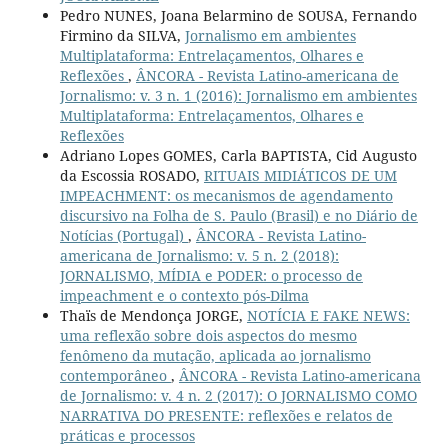
Pedro NUNES, Joana Belarmino de SOUSA, Fernando
Firmino da SILVA,
Jornalismo em ambientes
Multiplataforma: Entrelaçamentos, Olhares e
Reflexões
,
ÂNCORA - Revista Latino-americana de
Jornalismo: v. 3 n. 1 (2016): Jornalismo em ambientes
Multiplataforma: Entrelaçamentos, Olhares e
Reflexões
Adriano Lopes GOMES, Carla BAPTISTA, Cid Augusto
da Escossia ROSADO,
RITUAIS MIDIÁTICOS DE UM
IMPEACHMENT: os mecanismos de agendamento
discursivo na Folha de S. Paulo (Brasil) e no Diário de
Notícias (Portugal)
,
ÂNCORA - Revista Latino-
americana de Jornalismo: v. 5 n. 2 (2018):
JORNALISMO, MÍDIA e PODER: o processo de
impeachment e o contexto pós-Dilma
Thaïs de Mendonça JORGE,
NOTÍCIA E FAKE NEWS:
uma reflexão sobre dois aspectos do mesmo
fenômeno da mutação, aplicada ao jornalismo
contemporâneo
,
ÂNCORA - Revista Latino-americana
de Jornalismo: v. 4 n. 2 (2017): O JORNALISMO COMO
NARRATIVA DO PRESENTE: reflexões e relatos de
práticas e processos