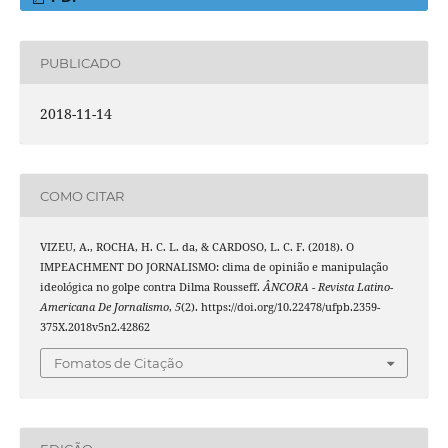
PUBLICADO
2018-11-14
COMO CITAR
VIZEU, A., ROCHA, H. C. L. da, & CARDOSO, L. C. F. (2018). O
IMPEACHMENT DO JORNALISMO: clima de opinião e manipulação
ideológica no golpe contra Dilma Rousseff.
ÂNCORA - Revista Latino-
Americana De Jornalismo
,
5
(2). https://doi.org/10.22478/ufpb.2359-
375X.2018v5n2.42862
Fomatos de Citação