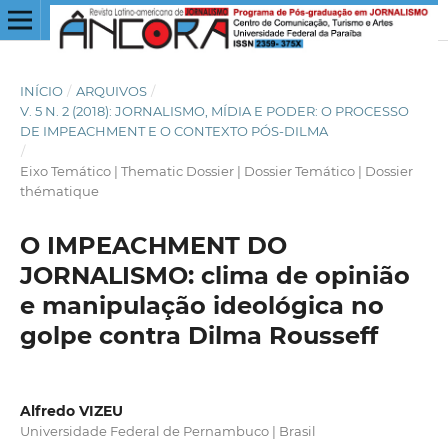
INÍCIO
/
ARQUIVOS
/
V. 5 N. 2 (2018): JORNALISMO, MÍDIA E PODER: O PROCESSO
DE IMPEACHMENT E O CONTEXTO PÓS-DILMA
/
Eixo Temático | Thematic Dossier | Dossier Temático | Dossier
thématique
O IMPEACHMENT DO
JORNALISMO: clima de opinião
e manipulação ideológica no
golpe contra Dilma Rousseff
Alfredo VIZEU
Universidade Federal de Pernambuco | Brasil