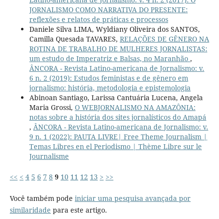
JORNALISMO COMO NARRATIVA DO PRESENTE:
reflexões e relatos de práticas e processos
Daniele Silva LIMA, Wyldiany Oliveira dos SANTOS,
Camilla Quesada TAVARES,
RELAÇÕES DE GÊNERO NA
ROTINA DE TRABALHO DE MULHERES JORNALISTAS:
um estudo de Imperatriz e Balsas, no Maranhão
,
ÂNCORA - Revista Latino-americana de Jornalismo: v.
6 n. 2 (2019): Estudos feministas e de gênero em
jornalismo: história, metodologia e epistemologia
Abinoan Santiago, Larissa Cantuária Lucena, Angela
Maria Grossi,
O WEBJORNALISMO NA AMAZÔNIA:
notas sobre a história dos sites jornalísticos do Amapá
,
ÂNCORA - Revista Latino-americana de Jornalismo: v.
9 n. 1 (2022): PAUTA LIVRE| Free Theme Journalism |
Temas Libres en el Periodismo | Thème Libre sur le
Journalisme
<<
<
4
5
6
7
8
9
10
11
12
13
>
>>
Você também pode
iniciar uma pesquisa avançada por
similaridade
para este artigo.