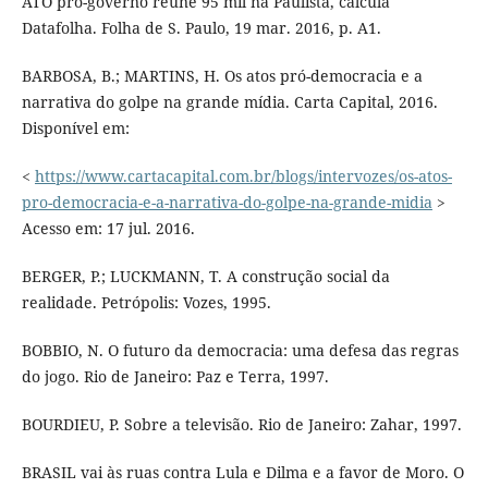
ATO pró-governo reúne 95 mil na Paulista, calcula
Datafolha. Folha de S. Paulo, 19 mar. 2016, p. A1.
BARBOSA, B.; MARTINS, H. Os atos pró-democracia e a
narrativa do golpe na grande mídia. Carta Capital, 2016.
Disponível em:
<
https://www.cartacapital.com.br/blogs/intervozes/os-atos-
pro-democracia-e-a-narrativa-do-golpe-na-grande-midia
>
Acesso em: 17 jul. 2016.
BERGER, P.; LUCKMANN, T. A construção social da
realidade. Petrópolis: Vozes, 1995.
BOBBIO, N. O futuro da democracia: uma defesa das regras
do jogo. Rio de Janeiro: Paz e Terra, 1997.
BOURDIEU, P. Sobre a televisão. Rio de Janeiro: Zahar, 1997.
BRASIL vai às ruas contra Lula e Dilma e a favor de Moro. O