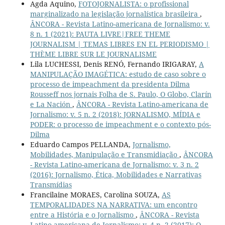
Agda Aquino,
FOTOJORNALISTA: o profissional
marginalizado na legislação jornalística brasileira
,
ÂNCORA - Revista Latino-americana de Jornalismo: v.
8 n. 1 (2021): PAUTA LIVRE|FREE THEME
JOURNALISM | TEMAS LIBRES EN EL PERIODISMO |
THÈME LIBRE SUR LE JOURNALISME
Lila LUCHESSI, Denis RENÓ, Fernando IRIGARAY,
A
MANIPULAÇÃO IMAGÉTICA: estudo de caso sobre o
processo de impeachment da presidenta Dilma
Rousseff nos jornais Folha de S. Paulo, O Globo, Clarín
e La Nación
,
ÂNCORA - Revista Latino-americana de
Jornalismo: v. 5 n. 2 (2018): JORNALISMO, MÍDIA e
PODER: o processo de impeachment e o contexto pós-
Dilma
Eduardo Campos PELLANDA,
Jornalismo,
Mobilidades, Manipulação e Transmidiação
,
ÂNCORA
- Revista Latino-americana de Jornalismo: v. 3 n. 2
(2016): Jornalismo, Ética, Mobilidades e Narrativas
Transmídias
Francilaine MORAES, Carolina SOUZA,
AS
TEMPORALIDADES NA NARRATIVA: um encontro
entre a História e o Jornalismo
,
ÂNCORA - Revista
Latino-americana de Jornalismo: v. 4 n. 2 (2017): O