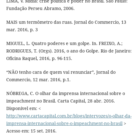
LIMA, V. Mídia: crise política e poder no Brasil. São Paulo:
Fundação Perseu Abramo, 2006.
MAIS um termômetro das ruas. Jornal do Commercio, 13
mar. 2016, p. 3
MIGUEL, L. Quatro poderes e um golpe. In. FREIXO, A.;
RODRIGUES, T. (Orgs). 2016, o ano do Golpe. Rio de Janeiro:
Oficina Raquel, 2016, p. 96-115.
“NÃO tenho cara de quem vai renunciar”, Jornal do
Commercio, 12 mar. 2016, p.1.
NÓBREGA, C. O olhar da imprensa internacional sobre o
impeachment no Brasil. Carta Capital, 28 abr. 2016.
Disponível em: <
http://www.cartacapital.com.br/blogs/intervozes/o-olhar-da-
imprensa-internacional-sobre-o-impeachment-no-brasil
>
Acesso em: 15 set. 2016.