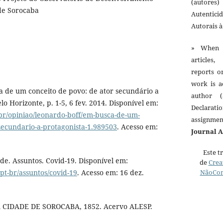
(autores)
de Sorocaba
Autentici
Autorais 
» When 
articles,
reports o
work is a
 de um conceito de povo: de ator secundário a
author (
o Horizonte, p. 1-5, 6 fev. 2014. Disponível em:
Declarat
r/opiniao/leonardo-boff/em-busca-de-um-
assignme
secundario-a-protagonista-1.989503
. Acesso em:
Journal 
Este t
de. Assuntos. Covid-19. Disponível em:
de
Crea
NãoCom
pt-br/assuntos/covid-19
. Acesso em: 16 dez.
CIDADE DE SOROCABA, 1852. Acervo ALESP.