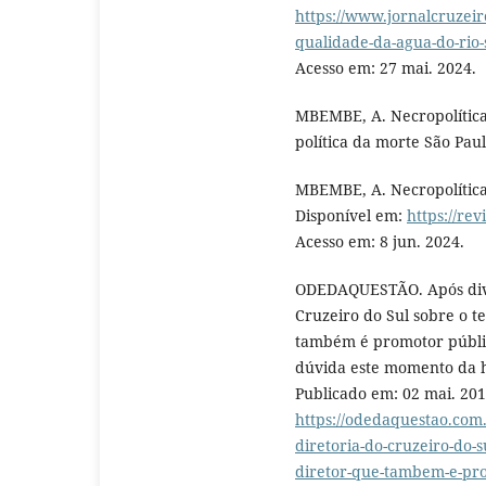
https://www.jornalcruzeir
qualidade-da-agua-do-rio-
Acesso em: 27 mai. 2024.
MBEMBE, A. Necropolítica
política da morte São Paul
MBEMBE, A. Necropolítica.
Disponível em:
https://rev
Acesso em: 8 jun. 2024.
ODEDAQUESTÃO. Após diver
Cruzeiro do Sul sobre o te
também é promotor público
dúvida este momento da h
Publicado em: 02 mai. 201
https://odedaquestao.com.
diretoria-do-cruzeiro-do-s
diretor-que-tambem-e-prom