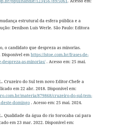
op.br/jspui/handle/123456789/5061
. Acesso em:
dança estrutural da esfera pública e a
dução: Denilson Luís Werle. São Paulo: Editora
o, o candidato que despreza as minorias.
. Disponível em
https://istoe.com.br/frases-de-
e-despreza-as-minorias/
. Acesso em: 25 mai.
 Cruzeiro do Sul tem novo Editor-Chefe a
licado em 22 abr. 2018. Disponível em:
ro.com.br/materia/879868/cruzeiro-do-sul-tem-
r-deste-domingo
. Acesso em: 25 mai. 2024.
 Qualidade da água do rio Sorocaba cai para
icado em 23 mar. 2022. Disponível em: