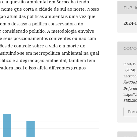
ia e a questão ambiental em Sorocaba tendo
PUBL
 nome que corta a cidade de sul ao norte. Nosso
ação atual das políticas ambientais uma vez que
2024-1
com o descaso a política conservadora do
ser considerado poluído. A metodologia envolve
 e seus posicionamentos coniventes ou não com
sões de controle sobre a vida e a morte do
COMO 
stituindo-se em necropolítica ambiental na qual
político e a degradação ambiental, também tem
Silva, P.
adora local e isso afeta diferentes grupos
. (2024).
necropol
ÂNCORA 
De Jorna
https://
375X.20
Foma