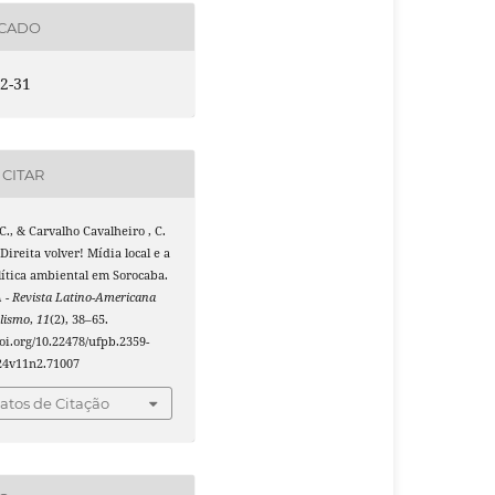
ICADO
2-31
CITAR
 C., & Carvalho Cavalheiro , C.
 Direita volver! Mídia local e a
ítica ambiental em Sorocaba.
- Revista Latino-Americana
lismo
,
11
(2), 38–65.
doi.org/10.22478/ufpb.2359-
24v11n2.71007
tos de Citação