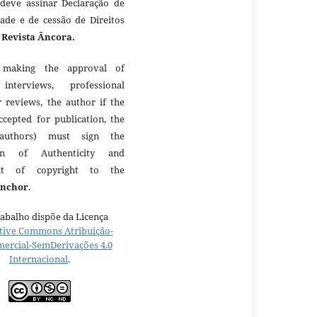
 deve assinar Declaração de
dade e de cessão de Direitos
à
Revista Âncora.
making the approval of
 interviews, professional
r reviews, the author if the
ccepted for publication, the
authors) must sign the
ion of Authenticity and
nt of copyright to the
Anchor
.
rabalho dispõe da Licença
tive Commons Atribuição-
ercial-SemDerivações 4.0
Internacional
.