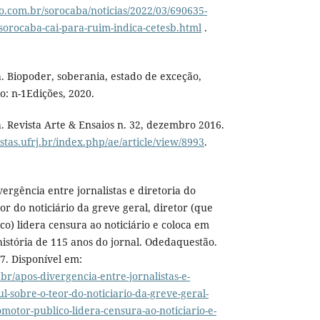
o.com.br/sorocaba/noticias/2022/03/690635-
sorocaba-cai-para-ruim-indica-cetesb.html
.
. Biopoder, soberania, estado de exceção,
o: n-1Edições, 2020.
 Revista Arte & Ensaios n. 32, dezembro 2016.
istas.ufrj.br/index.php/ae/article/view/8993
.
gência entre jornalistas e diretoria do
or do noticiário da greve geral, diretor (que
) lidera censura ao noticiário e coloca em
istória de 115 anos do jornal. Odedaquestão.
7. Disponível em:
br/apos-divergencia-entre-jornalistas-e-
ul-sobre-o-teor-do-noticiario-da-greve-geral-
otor-publico-lidera-censura-ao-noticiario-e-