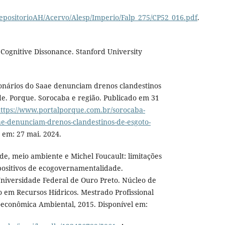
repositorioAH/Acervo/Alesp/Imperio/Falp_275/CP52_016.pdf
.
Cognitive Dissonance. Stanford University
ionários do Saae denunciam drenos clandestinos
de. Porque. Sorocaba e região. Publicado em 31
ttps://www.portalporque.com.br/sorocaba-
ae-denunciam-drenos-clandestinos-de-esgoto-
o em: 27 mai. 2024.
de, meio ambiente e Michel Foucault: limitações
positivos de ecogovernamentalidade.
Universidade Federal de Ouro Preto. Núcleo de
 em Recursos Hídricos. Mestrado Profissional
oeconômica Ambiental, 2015. Disponível em: