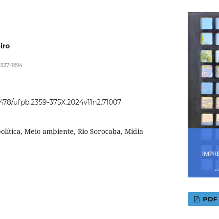
iro
4527-1894
22478/ufpb.2359-375X.2024v11n2.71007
política, Meio ambiente, Rio Sorocaba, Mídia
PDF