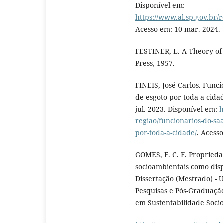
Disponível em:
https://www.al.sp.gov.br/
Acesso em: 10 mar. 2024.
FESTINER, L. A Theory of 
Press, 1957.
FINEIS, José Carlos. Func
de esgoto por toda a cida
jul. 2023. Disponível em:
h
regiao/funcionarios-do-sa
por-toda-a-cidade/
. Acess
GOMES, F. C. F. Proprieda
socioambientais como dis
Dissertação (Mestrado) - 
Pesquisas e Pós-Graduação
em Sustentabilidade Soci