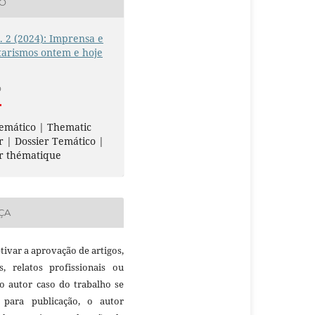
ÃO
n. 2 (2024): Imprensa e
tarismos ontem e hoje
O
emático | Thematic
r | Dossier Temático |
r thématique
ÇA
etivar a aprovação de artigos,
as, relatos profissionais ou
 o autor caso do trabalho se
 para publicação, o autor