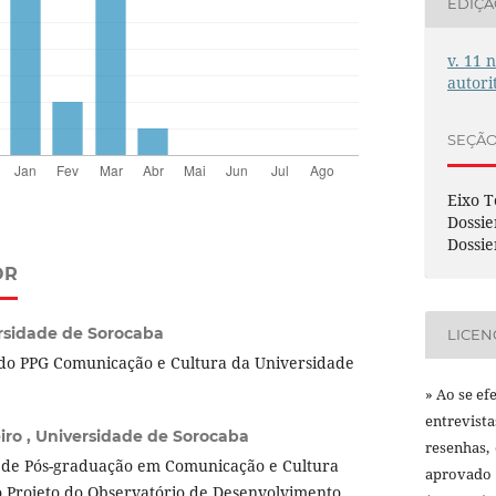
EDIÇ
v. 11 
autori
SEÇÃ
Eixo T
Dossie
Dossie
OR
rsidade de Sorocaba
LICEN
do PPG Comunicação e Cultura da Universidade
» Ao se ef
entrevist
iro ,
Universidade de Sorocaba
resenhas,
de Pós-graduação em Comunicação e Cultura
aprovado
o Projeto do Observatório de Desenvolvimento