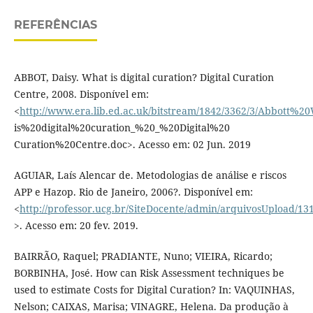
REFERÊNCIAS
ABBOT, Daisy. What is digital curation? Digital Curation
Centre, 2008. Disponível em:
<
http://www.era.lib.ed.ac.uk/bitstream/1842/3362/3/Abbott%
is%20digital%20curation_%20_%20Digital%20
Curation%20Centre.doc>. Acesso em: 02 Jun. 2019
AGUIAR, Laís Alencar de. Metodologias de análise e riscos
APP e Hazop. Rio de Janeiro, 2006?. Disponível em:
<
http://professor.ucg.br/SiteDocente/admin/arquivosUpload/1
>. Acesso em: 20 fev. 2019.
BAIRRÃO, Raquel; PRADIANTE, Nuno; VIEIRA, Ricardo;
BORBINHA, José. How can Risk Assessment techniques be
used to estimate Costs for Digital Curation? In: VAQUINHAS,
Nelson; CAIXAS, Marisa; VINAGRE, Helena. Da produção à