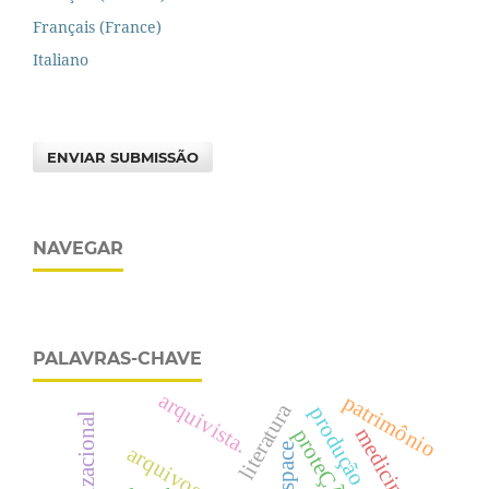
Français (France)
Italiano
ENVIAR SUBMISSÃO
NAVEGAR
PALAVRAS-CHAVE
arquivista.
patrimônio
literatura
medicina legal
dspace