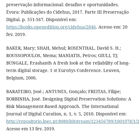
preservação informacional: desafios e oportunidades.
Évora: Publicações do Cidehus, 2017. Parte III Preservação
Digital. p. 551-567. Disponível em:
https://books.openedition.org/cidehus/2846
. Acesso em: 20
fev. 2019.
BAKER, Mary; SHAH, Mehul; ROSENTHAL, David S. H.;
ROUSSOPOULOS, Mema; MANIATIS, Petros; GIULI, TJ;
BUNGALE, P.rashanth A fresh look at the reliability of long-
term digital storage. 1 st EuroSys Conference. Leuven,
Belgium, 2006.
BARATEIRO, José.; ANTUNES, Gonçalo; FREITAS, Filipe;
BORBINHA, José. Designing Digital Preservation Solutions: A
Risk Management-Based Approach. The International
Journal of Digital Curation, n. 1, v. 5, 2010. Disponível em:
http://repositorio.lnec.pt:8080/bitstream/123456789/1001078/1/
Acesso em 13 fev. 2019.