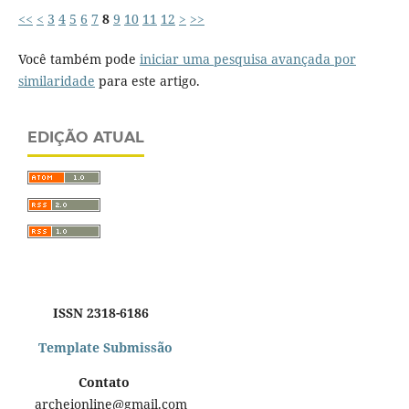
<<
<
3
4
5
6
7
8
9
10
11
12
>
>>
Você também pode
iniciar uma pesquisa avançada por
similaridade
para este artigo.
EDIÇÃO ATUAL
ISSN 2318-6186
Template Submissão
Contato
archeionline@gmail.com