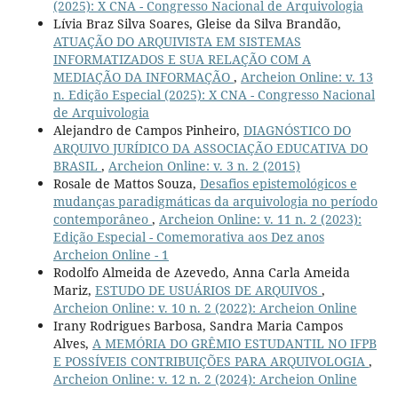
(2025): X CNA - Congresso Nacional de Arquivologia
Lívia Braz Silva Soares, Gleise da Silva Brandão,
ATUAÇÃO DO ARQUIVISTA EM SISTEMAS
INFORMATIZADOS E SUA RELAÇÃO COM A
MEDIAÇÃO DA INFORMAÇÃO
,
Archeion Online: v. 13
n. Edição Especial (2025): X CNA - Congresso Nacional
de Arquivologia
Alejandro de Campos Pinheiro,
DIAGNÓSTICO DO
ARQUIVO JURÍDICO DA ASSOCIAÇÃO EDUCATIVA DO
BRASIL
,
Archeion Online: v. 3 n. 2 (2015)
Rosale de Mattos Souza,
Desafios epistemológicos e
mudanças paradigmáticas da arquivologia no período
contemporâneo
,
Archeion Online: v. 11 n. 2 (2023):
Edição Especial - Comemorativa aos Dez anos
Archeion Online - 1
Rodolfo Almeida de Azevedo, Anna Carla Ameida
Mariz,
ESTUDO DE USUÁRIOS DE ARQUIVOS
,
Archeion Online: v. 10 n. 2 (2022): Archeion Online
Irany Rodrigues Barbosa, Sandra Maria Campos
Alves,
A MEMÓRIA DO GRÊMIO ESTUDANTIL NO IFPB
E POSSÍVEIS CONTRIBUIÇÕES PARA ARQUIVOLOGIA
,
Archeion Online: v. 12 n. 2 (2024): Archeion Online