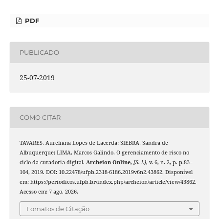
PDF
PUBLICADO
25-07-2019
COMO CITAR
TAVARES, Aureliana Lopes de Lacerda; SIEBRA, Sandra de
Albuquerque; LIMA, Marcos Galindo. O gerenciamento de risco no
ciclo da curadoria digital.
Archeion Online
,
[S. l.]
, v. 6, n. 2, p. p.83–
104, 2019. DOI: 10.22478/ufpb.2318-6186.2019v6n2.43862. Disponível
em: https://periodicos.ufpb.br/index.php/archeion/article/view/43862.
Acesso em: 7 ago. 2026.
Fomatos de Citação