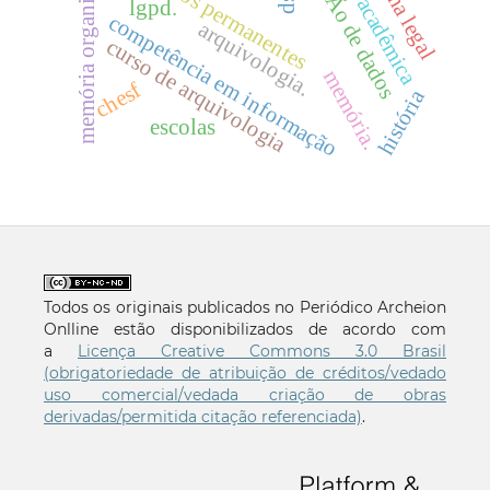
produção acadêmica
memória organizacional
proteÇÃo de dados
arquivos permanentes
lgpd.
competência em informação
arquivologia.
curso de arquivologia
memória.
chesf
história
escolas
Todos os originais publicados no Periódico Archeion
Onlline estão disponibilizados de acordo com
a
Licença Creative Commons 3.0 Brasil
(obrigatoriedade de atribuição de créditos/vedado
uso comercial/vedada criação de obras
derivadas/permitida citação referenciada)
.