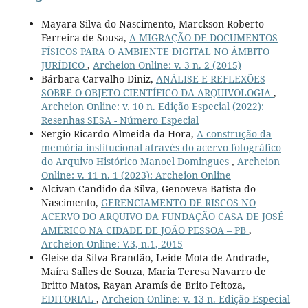
Mayara Silva do Nascimento, Marckson Roberto
Ferreira de Sousa,
A MIGRAÇÃO DE DOCUMENTOS
FÍSICOS PARA O AMBIENTE DIGITAL NO ÂMBITO
JURÍDICO
,
Archeion Online: v. 3 n. 2 (2015)
Bárbara Carvalho Diniz,
ANÁLISE E REFLEXÕES
SOBRE O OBJETO CIENTÍFICO DA ARQUIVOLOGIA
,
Archeion Online: v. 10 n. Edição Especial (2022):
Resenhas SESA - Número Especial
Sergio Ricardo Almeida da Hora,
A construção da
memória institucional através do acervo fotográfico
do Arquivo Histórico Manoel Domingues
,
Archeion
Online: v. 11 n. 1 (2023): Archeion Online
Alcivan Candido da Silva, Genoveva Batista do
Nascimento,
GERENCIAMENTO DE RISCOS NO
ACERVO DO ARQUIVO DA FUNDAÇÃO CASA DE JOSÉ
AMÉRICO NA CIDADE DE JOÃO PESSOA – PB
,
Archeion Online: V.3, n.1, 2015
Gleise da Silva Brandão, Leide Mota de Andrade,
Maíra Salles de Souza, Maria Teresa Navarro de
Britto Matos, Rayan Aramís de Brito Feitoza,
EDITORIAL
,
Archeion Online: v. 13 n. Edição Especial