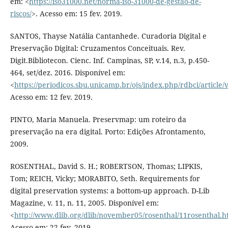
em: <
https://iso31000.net/norma-iso-31000-de-gestao-de-
riscos/
>. Acesso em: 15 fev. 2019.
SANTOS, Thayse Natália Cantanhede. Curadoria Digital e
Preservação Digital: Cruzamentos Conceituais. Rev.
Digit.Bibliotecon. Cienc. Inf. Campinas, SP, v.14, n.3, p.450-
464, set/dez. 2016. Disponível em:
<
https://periodicos.sbu.unicamp.br/ojs/index.php/rdbci/article
Acesso em: 12 fev. 2019.
PINTO, Maria Manuela. Preservmap: um roteiro da
preservação na era digital. Porto: Edições Afrontamento,
2009.
ROSENTHAL, David S. H.; ROBERTSON, Thomas; LIPKIS,
Tom; REICH, Vicky; MORABITO, Seth. Requirements for
digital preservation systems: a bottom-up approach. D-Lib
Magazine, v. 11, n. 11, 2005. Disponível em:
<
http://www.dlib.org/dlib/november05/rosenthal/11rosenthal.h
Acesso em: 22 fev. 2019.