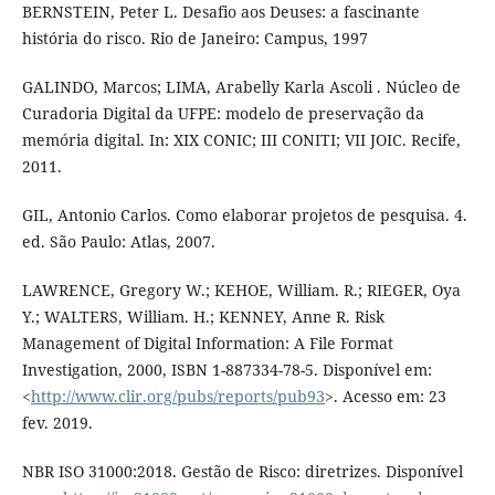
BERNSTEIN, Peter L. Desafio aos Deuses: a fascinante
história do risco. Rio de Janeiro: Campus, 1997
GALINDO, Marcos; LIMA, Arabelly Karla Ascoli . Núcleo de
Curadoria Digital da UFPE: modelo de preservação da
memória digital. In: XIX CONIC; III CONITI; VII JOIC. Recife,
2011.
GIL, Antonio Carlos. Como elaborar projetos de pesquisa. 4.
ed. São Paulo: Atlas, 2007.
LAWRENCE, Gregory W.; KEHOE, William. R.; RIEGER, Oya
Y.; WALTERS, William. H.; KENNEY, Anne R. Risk
Management of Digital Information: A File Format
Investigation, 2000, ISBN 1-887334-78-5. Disponível em:
<
http://www.clir.org/pubs/reports/pub93
>. Acesso em: 23
fev. 2019.
NBR ISO 31000:2018. Gestão de Risco: diretrizes. Disponível