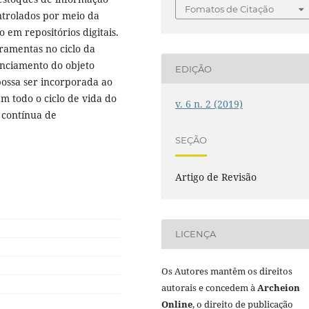
Fomatos de Citação
ntrolados por meio da
 em repositórios digitais.
rramentas no ciclo da
enciamento do objeto
EDIÇÃO
possa ser incorporada ao
m todo o ciclo de vida do
v. 6 n. 2 (2019)
 contínua de
SEÇÃO
Artigo de Revisão
LICENÇA
Os Autores mantêm os direitos
autorais e concedem à
Archeion
Online
, o direito de publicação