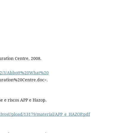
Curation Centre, 2008.
3362/3/Abbott%20What%20
uration%20Centre.doc>.
e e riscos APP e Hazop.
quivosUpload/13179/material/APP_e_HAZOP.pdf