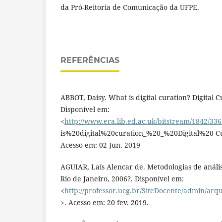
da Pró-Reitoria de Comunicação da UFPE.
REFERÊNCIAS
ABBOT, Daisy. What is digital curation? Digital 
Disponível em:
<
http://www.era.lib.ed.ac.uk/bitstream/1842/
is%20digital%20curation_%20_%20Digital%20 C
Acesso em: 02 Jun. 2019
AGUIAR, Laís Alencar de. Metodologias de anális
Rio de Janeiro, 2006?. Disponível em:
<
http://professor.ucg.br/SiteDocente/admin/ar
>. Acesso em: 20 fev. 2019.