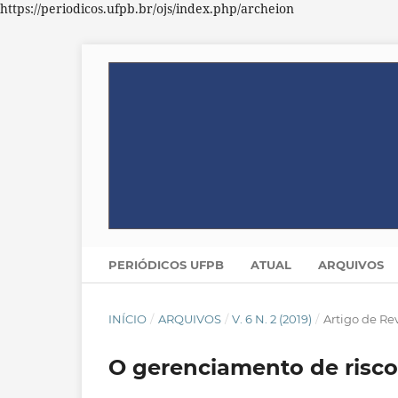
https://periodicos.ufpb.br/ojs/index.php/archeion
PERIÓDICOS UFPB
ATUAL
ARQUIVOS
INÍCIO
/
ARQUIVOS
/
V. 6 N. 2 (2019)
/
Artigo de Re
O gerenciamento de risco 