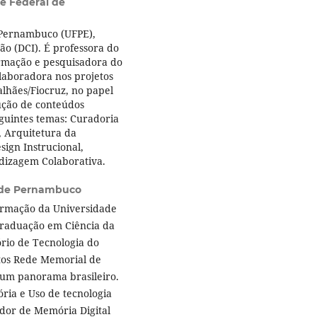
e Federal de
 Pernambuco (UFPE),
o (DCI). É professora do
rmação e pesquisadora do
aboradora nos projetos
alhães/Fiocruz, no papel
ução de conteúdos
eguintes temas: Curadoria
s, Arquitetura da
ign Instrucional,
ndizagem Colaborativa.
 de Pernambuco
ormação da Universidade
raduação em Ciência da
rio de Tecnologia do
tos Rede Memorial de
 um panorama brasileiro.
ria e Uso de tecnologia
dor de Memória Digital