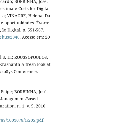
cardo; BORBINHA, José.
stimate Costs for Digital
isa; VINAGRE, Helena. Da
 e oportunidades. Évora:
ão Digital. p. 551-567.
dehus/2846
. Acesso em: 20
 S. H.; ROUSSOPOULOS,
rashanth A fresh look at
 EuroSys Conference.
Filipe; BORBINHA, José.
sk Management-Based
ration, n. 1, v. 5, 2010.
6789/1001078/1/205.pdf
.