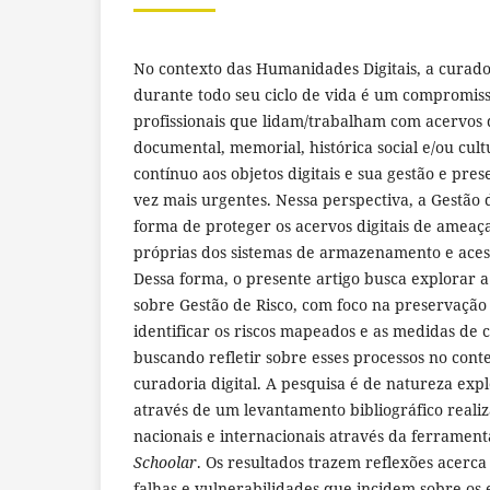
No contexto das Humanidades Digitais, a curador
durante todo seu ciclo de vida é um compromiss
profissionais que lidam/trabalham com acervos 
documental, memorial, histórica social e/ou cultu
contínuo aos objetos digitais e sua gestão e pr
vez mais urgentes. Nessa perspectiva, a Gestão
forma de proteger os acervos digitais de ameaça
próprias dos sistemas de armazenamento e acess
Dessa forma, o presente artigo busca explorar a
sobre Gestão de Risco, com foco na preservação d
identificar os riscos mapeados e as medidas de c
buscando refletir sobre esses processos no conte
curadoria digital. A pesquisa é de natureza expl
através de um levantamento bibliográfico reali
nacionais e internacionais através da ferramen
Schoolar
. Os resultados trazem reflexões acerca
falhas e vulnerabilidades que incidem sobre os