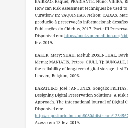
BAIRRÃO, Raquel; PRADIANTE, Nuno; VIEIRA, Ri
How can Risk Assessment techniques be used to e
Curation? In: VAQUINHAS, Nelson; CAIXAS, Mar
produção à preservação informacional: desafios
Publicações do Cidehus, 2017. Parte III Preservaç
Disponível em:
https://books.openedition.org/ci
fev. 2019.
BAKER, Mary; SHAH, Mehul; ROSENTHAL, David
Mema; MANIATIS, Petros; GIULI, TJ; BUNGALE, P.
the reliability of long-term digital storage. 1 st
Leuven, Belgium, 2006.
BARATEIRO, José.; ANTUNES, Gonçalo; FREITAS, 
Designing Digital Preservation Solutions: A Ri
Approach. The International Journal of Digital Cu
Disponível em:
http://repositorio.lnec.pt:8080/bitstream/12345
Acesso em 13 fev. 2019.