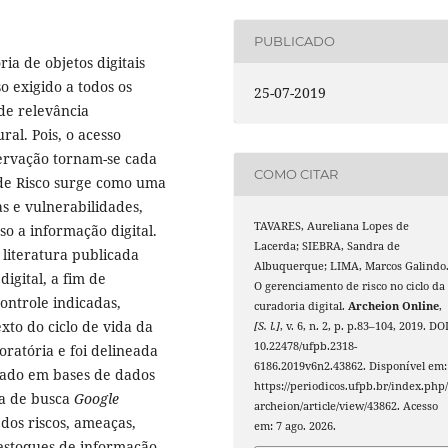
PUBLICADO
ia de objetos digitais
o exigido a todos os
25-07-2019
de relevância
ral. Pois, o acesso
eservação tornam-se cada
COMO CITAR
 de Risco surge como uma
s e vulnerabilidades,
TAVARES, Aureliana Lopes de
o a informação digital.
Lacerda; SIEBRA, Sandra de
 literatura publicada
Albuquerque; LIMA, Marcos Galindo
igital, a fim de
O gerenciamento de risco no ciclo da
ontrole indicadas,
curadoria digital.
Archeion Online
,
xto do ciclo de vida da
[S. l.]
, v. 6, n. 2, p. p.83–104, 2019. DOI
10.22478/ufpb.2318-
oratória e foi delineada
6186.2019v6n2.43862. Disponível em:
zado em bases de dados
https://periodicos.ufpb.br/index.php
ta de busca
Google
archeion/article/view/43862. Acesso
 dos riscos, ameaças,
em: 7 ago. 2026.
 estoques de informação