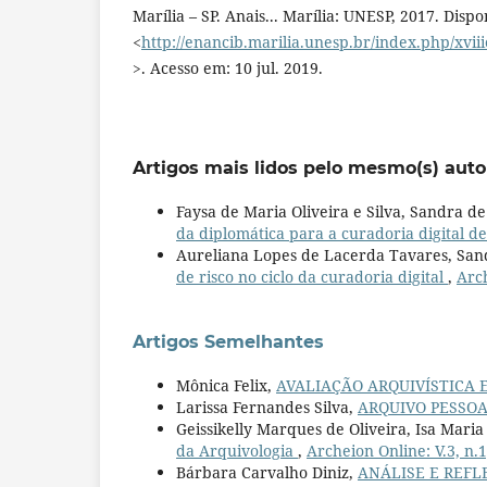
Marília – SP. Anais... Marília: UNESP, 2017. Disp
<
http://enancib.marilia.unesp.br/index.php/xv
>. Acesso em: 10 jul. 2019.
Artigos mais lidos pelo mesmo(s) auto
Faysa de Maria Oliveira e Silva, Sandra 
da diplomática para a curadoria digital de
Aureliana Lopes de Lacerda Tavares, San
de risco no ciclo da curadoria digital
,
Arch
Artigos Semelhantes
Mônica Felix,
AVALIAÇÃO ARQUIVÍSTICA
Larissa Fernandes Silva,
ARQUIVO PESSO
Geissikelly Marques de Oliveira, Isa Maria
da Arquivologia
,
Archeion Online: V.3, n.
Bárbara Carvalho Diniz,
ANÁLISE E REFL