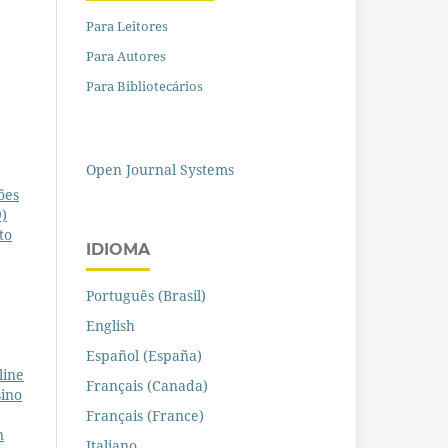
Para Leitores
Para Autores
Para Bibliotecários
Open Journal Systems
ões
9)
to
IDIOMA
Português (Brasil)
English
Español (España)
line
Français (Canada)
ino
Français (France)
n
Italiano