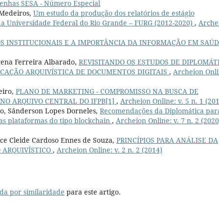
Resenhas SESA - Número Especial
 Medeiros,
Um estudo da produção dos relatórios de estágio
da Universidade Federal do Rio Grande – FURG (2012-2020)
,
Arche
S INSTITUCIONAIS E A IMPORTÂNCIA DA INFORMAÇÃO EM SAÚ
rena Ferreira Albarado,
REVISITANDO OS ESTUDOS DE DIPLOMÁT
FICAÇÃO ARQUIVÍSTICA DE DOCUMENTOS DIGITAIS
,
Archeion Onli
eiro,
PLANO DE MARKETING - COMPROMISSO NA BUSCA DE
 NO ARQUIVO CENTRAL DO IFPB[1]
,
Archeion Online: v. 5 n. 1 (20
o, Sânderson Lopes Dorneles,
Recomendações da Diplomática par
nas plataformas do tipo blockchain
,
Archeion Online: v. 7 n. 2 (2020
óice Cleide Cardoso Ennes de Souza,
PRINCÍPIOS PARA ANÁLISE DA
 ARQUIVÍSTICO
,
Archeion Online: v. 2 n. 2 (2014)
da por similaridade
para este artigo.