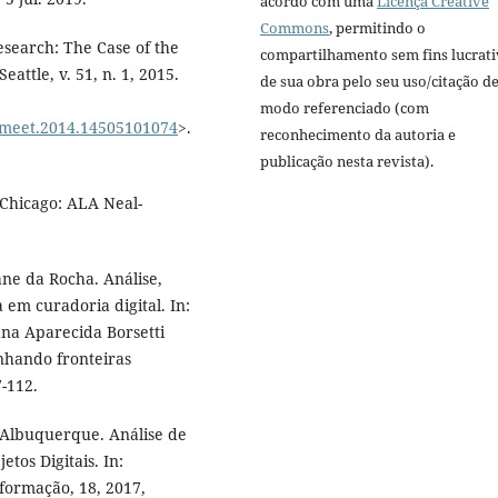
acordo com uma
Licença Creative
Commons
, permitindo o
esearch: The Case of the
compartilhamento sem fins lucrat
eattle, v. 51, n. 1, 2015.
de sua obra pelo seu uso/citação d
modo referenciado (com
02/meet.2014.14505101074
>.
reconhecimento da autoria e
publicação nesta revista).
 Chicago: ALA Neal-
ne da Rocha. Análise,
 em curadoria digital. In:
na Aparecida Borsetti
enhando fronteiras
7-112.
 Albuquerque. Análise de
tos Digitais. In:
formação, 18, 2017,