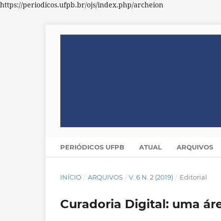
https://periodicos.ufpb.br/ojs/index.php/archeion
PERIÓDICOS UFPB
ATUAL
ARQUIVOS
INÍCIO
/
ARQUIVOS
/
V. 6 N. 2 (2019)
/
Editorial
Curadoria Digital: uma á