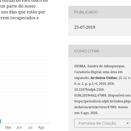
prontuários eletrônico do
azem parte do nosso
 nos dias que estão por
PUBLICADO
 serem recuperados e
25-07-2019
COMO CITAR
SIEBRA, Sandra de Albuquerque.
Curadoria Digital: uma área em
expansão.
Archeion Online
,
[S. l.]
, v.
6, n. 2, p. p.1–6, 2019. DOI:
10.22478/ufpb.2318-
6186.2019v6n2.47089. Disponível em:
https://periodicos.ufpb.br/index.php
archeion/article/view/47089. Acesso
em: 6 ago. 2026.
Fomatos de Citação