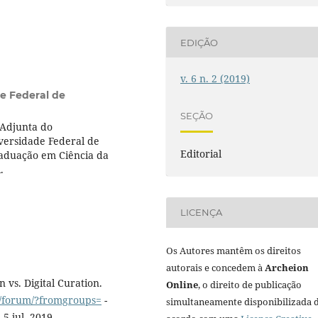
EDIÇÃO
v. 6 n. 2 (2019)
e Federal de
SEÇÃO
 Adjunta do
versidade Federal de
Editorial
aduação em Ciência da
.
LICENÇA
Os Autores mantêm os direitos
autorais e concedem à
Archeion
n vs. Digital Curation.
Online
, o direito de publicação
m/forum/?fromgroups=
-
simultaneamente disponibilizada 
5 jul. 2019.