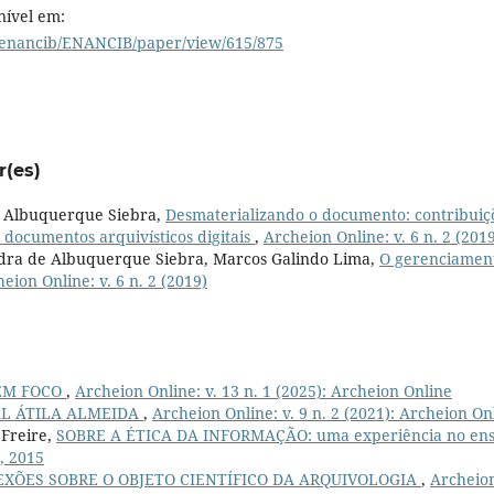
onível em:
iiienancib/ENANCIB/paper/view/615/875
r(es)
de Albuquerque Siebra,
Desmaterializando o documento: contribuiç
 documentos arquivísticos digitais
,
Archeion Online: v. 6 n. 2 (201
dra de Albuquerque Siebra, Marcos Galindo Lima,
O gerenciamen
eion Online: v. 6 n. 2 (2019)
 EM FOCO
,
Archeion Online: v. 13 n. 1 (2025): Archeion Online
AL ÁTILA ALMEIDA
,
Archeion Online: v. 9 n. 2 (2021): Archeion On
 Freire,
SOBRE A ÉTICA DA INFORMAÇÃO: uma experiência no ens
1, 2015
EXÕES SOBRE O OBJETO CIENTÍFICO DA ARQUIVOLOGIA
,
Archeio