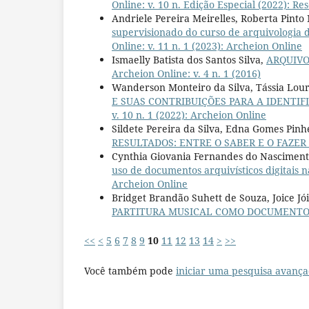
Online: v. 10 n. Edição Especial (2022): 
Andriele Pereira Meirelles, Roberta Pinto
supervisionado do curso de arquivologia 
Online: v. 11 n. 1 (2023): Archeion Online
Ismaelly Batista dos Santos Silva,
ARQUIVO
Archeion Online: v. 4 n. 1 (2016)
Wanderson Monteiro da Silva, Tássia Lou
E SUAS CONTRIBUIÇÕES PARA A IDENTI
v. 10 n. 1 (2022): Archeion Online
Sildete Pereira da Silva, Edna Gomes Pinh
RESULTADOS: ENTRE O SABER E O FAZER
Cynthia Giovania Fernandes do Nasciment
uso de documentos arquivísticos digitais 
Archeion Online
Bridget Brandão Suhett de Souza, Joice J
PARTITURA MUSICAL COMO DOCUMENTO
<<
<
5
6
7
8
9
10
11
12
13
14
>
>>
Você também pode
iniciar uma pesquisa avança